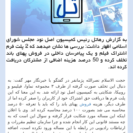
به گزارش رهاتل رئیس ‏کمیسیون اصل نود مجلس شورای
اسلامی اظهار داشت: بررسی ها نشان میدهد که 2 پلت فرم
اشتراک فیلم و یک پیامرسان داخلی در فروش پهنای باند
تخلف کرده و 50 درصد هزینه اضافی از مشترکان دریافت
کرده اند.
حجت الاسلام نصرالله پژمانفر در گفتگو با خبرنگار مهر گفت: به
دنبال این تخلف صورت گرفته از طرف ۳ مجموعه نماوا، فیلیمو و
روبیکا، شکایتی به کمیسیون اصل نود ارائه شد. به این معنا که این
پلت فرم ها دریافت حق اشتراک خود از کاربران را صفر کرده اما از
طرف دیگر، هزینه
فروش
پهنای باند را که باید با تعرفه ۵۰ درصد
محاسبه می شد بصورت ۱۰۰ درصد محاسبه کرده اند. وی با اعلان
اینکه این مساله مورد شکایت قرار گرفته و سوال این است که به
چه مستند قانونی این کار انجام شده و چرا سازمان تنظیم مقررات و
ارتباطات رادیویی در رابطه با این مساله ورود نکرده است، اضافه