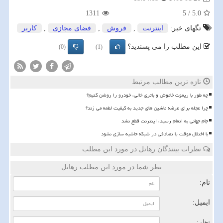
1311
5
/
5.0
تگهای خبر:
اینترنت
,
فروش
,
فضای مجازی
,
كاربر
این مطلب را می پسندید؟
(0)
(1)
تازه ترین مطالب مرتبط
چه طور با ریموت خاموش و باتری خالی، خودرو را روشن کنیم؟
چرا عجله برای عرضه ماشین های جدید به کیفیت لطمه می زند؟
️جام جهانی به اتمام رسید، اینترنت قطع نشد
با اختلال موقت یا تصادفی در شبکه حاشیه سازی نشود
نظرات بینندگان رهاتل در مورد این مطلب
نظر شما در مورد این مطلب رهاتل
نام:
ایمیل:
نظر: