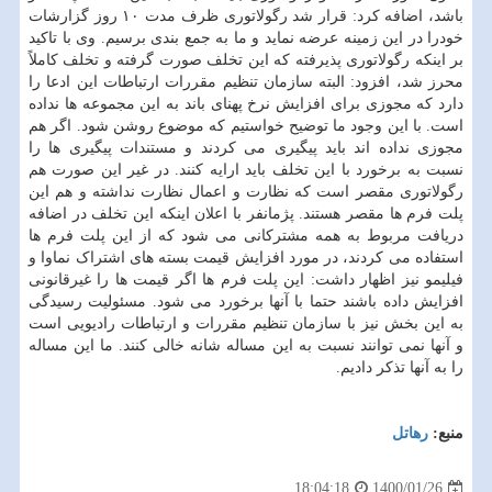
باشد، اضافه کرد: قرار شد رگولاتوری ظرف مدت ۱۰ روز گزارشات
خودرا در این زمینه عرضه نماید و ما به جمع بندی برسیم. وی با تاکید
بر اینکه رگولاتوری پذیرفته که این تخلف صورت گرفته و تخلف کاملاً
محرز شد، افزود: البته سازمان تنظیم مقررات ارتباطات این ادعا را
دارد که مجوزی برای افزایش نرخ پهنای باند به این مجموعه ها نداده
است. با این وجود ما توضیح خواستیم که موضوع روشن شود. اگر هم
مجوزی نداده اند باید پیگیری می کردند و مستندات پیگیری ها را
نسبت به برخورد با این تخلف باید ارایه کنند. در غیر این صورت هم
رگولاتوری مقصر است که نظارت و اعمال نظارت نداشته و هم این
پلت فرم ها مقصر هستند. پژمانفر با اعلان اینکه این تخلف در اضافه
دریافت مربوط به همه مشترکانی می شود که از این پلت فرم ها
استفاده می کردند، در مورد افزایش قیمت بسته های اشتراک نماوا و
فیلیمو نیز اظهار داشت: این پلت فرم ها اگر قیمت ها را غیرقانونی
افزایش داده باشند حتما با آنها برخورد می شود. مسئولیت رسیدگی
به این بخش نیز با سازمان تنظیم مقررات و ارتباطات رادیویی است
و آنها نمی توانند نسبت به این مساله شانه خالی کنند. ما این مساله
را به آنها تذکر دادیم.
منبع:
رهاتل
1400/01/26
18:04:18