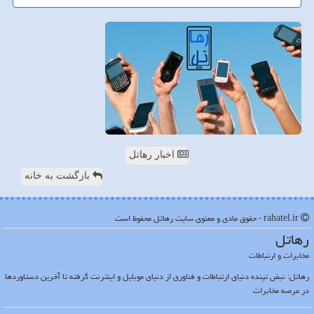
اخبار رهاتل
بازگشت به خانه
rahatel.ir - حقوق مادی و معنوی سایت رهاتل محفوظ است
رهاتل
مخابرات و ارتباطات
رهاتل: نبض تپنده دنیای ارتباطات و فناوری از دنیای موبایل و اینترنت گرفته تا آخرین دستاوردها
در عرصه مخابرات