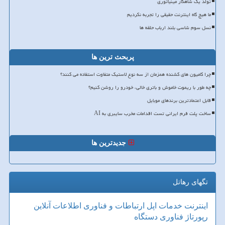
تولد یک شاهکار مینیاتوری
ما هیچ گاه اینترنت حقیقی را تجربه نکردیم
نسل سوم شاسی بلند ارباب حلقه ها
پربحث ترین ها
چرا کامیون های کشنده همزمان از سه نوع لاستیک متفاوت استفاده می کنند؟
چه طور با ریموت خاموش و باتری خالی، خودرو را روشن کنیم؟
قابل اعتمادترین برندهای موبایل
ساخت پلت فرم ایرانی تست اقدامات مخرب سایبری به AI
جدیدترین ها
تگهای رهاتل
اینترنت
خدمات
اپل
ارتباطات و فناوری اطلاعات
آنلاین
رپورتاژ
فناوری
دستگاه