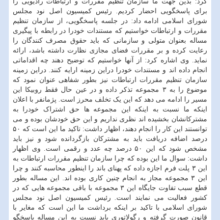
کرد: بدین جهت ما سازمان تنظیم مقررات و ارتباطات رادیویی را
برای پاسخگویی احضار کردیم. رئیس ‏کمیسیون اصل نود مجلس
شورای اسلامی ادامه‬ داد: در جلسه پاسخگویی، از سازمان تنظیم
مقررات و ارتباطات خواستیم که مستندات خودرا در رابطه با پیگیری
مساله بعنوان متولی و سازمانی که باید حقوق مصرف کنندگان را
رعایت کرده و بر مقررات فضای مجازی نظارت داشته باشد، ارائه
نماید. وی اشاره کرد: از آنها خواستیم که توضیح دهند چه اقداماتی
انجام داده اند و مستندات خودرا دراین زمینه ارایه کنند. دراین زمینه
سازمان تنظیم مقررات ارتباطات نیز بطور شفاهی عنوان نمود که
موضوع را به ۳ مجموعه تذکر داده و در عین حال فقط روبیکا این
مسیر را ادامه می دهد که این یک تخلف محرز است. پژمانفر با اعلان
اینکه ما نسبت به اینکه این مجموعه ها حق اشتراک خودرا به
مشترکانشان بخشیده اند نظری نداریم و این حق خودشان بوده و می
توانستند این کار را انجام دهند، اظهار داشت: تاکید ما این است که ۵۰
درصد اضافه دریافت باید به مشترکان بازگردانده شود و نیز باید
مشخص شود که این ۵۰ درصد چه عدد و رقمی است. وی اظهار
داشت: سوال ما این بوده که چرا سازمان تنظیم مقررات ارتباطات به
این ۳ پلت فرم اجازه داده که پهنای باند را اینطور محاسبه کنند و چرا
این ۳ مجموعه مجاز به انجام چنین کاری بوده اند. این مساله بطور
قطع سبب تفاوت جایگاه این ۳ مجموعه با باقی مجموعه هایی که در
کشور فعالیت می نمایند است. رئیس ‏کمیسیون اصل نود مجلس
شورای اسلامی‬ با تاکید بر اینکه برداشت ما این است که مغایر با
قانون صورت گرفته و رگولاتوری باید نسبت به این مساله پاسخگو