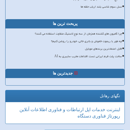
نسل سوم شاسی بلند ارباب حلقه ها
پربحث ترین ها
چرا کامیون های کشنده همزمان از سه نوع لاستیک متفاوت استفاده می کنند؟
چه طور با ریموت خاموش و باتری خالی، خودرو را روشن کنیم؟
قابل اعتمادترین برندهای موبایل
ساخت پلت فرم ایرانی تست اقدامات مخرب سایبری به AI
جدیدترین ها
تگهای رهاتل
اینترنت
خدمات
اپل
ارتباطات و فناوری اطلاعات
آنلاین
رپورتاژ
فناوری
دستگاه