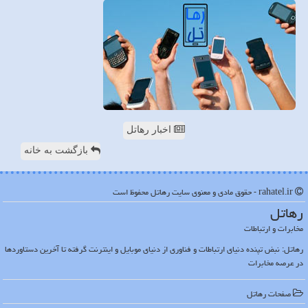
اخبار رهاتل
بازگشت به خانه
rahatel.ir - حقوق مادی و معنوی سایت رهاتل محفوظ است
رهاتل
مخابرات و ارتباطات
رهاتل: نبض تپنده دنیای ارتباطات و فناوری از دنیای موبایل و اینترنت گرفته تا آخرین دستاوردها
در عرصه مخابرات
صفحات رهاتل