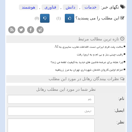
تگهای خبر:
خدمات
,
دانش
,
فناوری
,
هوشمند
این مطلب را می پسندید؟
(0)
(1)
تازه ترین مطالب مرتبط
ساخت پلت فرم ایرانی تست اقدامات مخرب سایبری به AI
رقیب چینی بنز و بی ام و به اروپا رفت
چرا عجله برای عرضه ماشین های جدید به کیفیت لطمه می زند؟
اعزام اولین کاروان خادمان شهرداری تهران به مرز زرباطیه
نظرات بینندگان رهاتل در مورد این مطلب
نظر شما در مورد این مطلب رهاتل
نام:
ایمیل:
نظر: