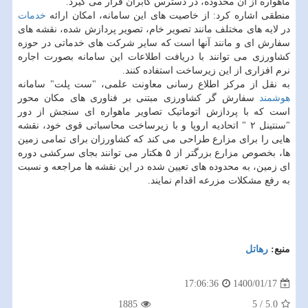
ماهواره از آن محدوده، در دسترس کابران قرار می گیرد.
منطقی اشاره کرد: از خاصیت های این سامانه، امکان ارائه
خدمات
در لایه های مختلف مانند تصویر خام، تصویر پردازش شده، نقشه های
سفارش ای و مانند آنها است که سایر شرکت های خدماتی در حوزه
کشاورزی می توانند با دریافت اطلاعات این سامانه بصورت اجاره
نرم افزاری از این زیرساخت استفاده کنند.
به نقل از مرکز اطلاع رسانی معاونت علمی، "ست پلت" سامانه
هوشمند
سفارش گر کشاورزی مبتنی بر فناوری های مکان محور
است که با پردازش اتوماتیک تصاویر ماهواره ای سنجش از دور
"سنتینل ۲ " اتحادیه اروپا و با زیرساخت محاسباتی قوی خود، نقشه
هایی را برای مزارع طراحی می کند که کشاورزان برای تمامی زمین
ها، بخصوص مزارع بزرگتر از ۵ هکتار می توانند بجای سرکشی دوره
ای زمین، به محدوده های تعیین شده در این نقشه ها مراجعه و نسبت
به رفع مشکلات مزرعه اقدام نمایند.
منبع:
رهاتل
1400/01/17
17:06:36
1885
5
/
5.0