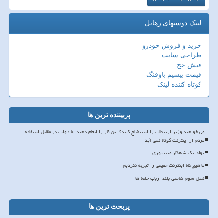
لینک دوستهای رهاتل
خرید و فروش خودرو
طراحی سایت
فیش حج
قیمت بیسیم باوفنگ
کوتاه کننده لینک
پربیننده ترین ها
می خواهید وزیر ارتباطات را استیضاح کنید؟ این کار را انجام دهید اما دولت در مقابل استفاده
مردم از اینترنت کوتاه نمی آید
تولد یک شاهکار مینیاتوری
ما هیچ گاه اینترنت حقیقی را تجربه نکردیم
نسل سوم شاسی بلند ارباب حلقه ها
پربحث ترین ها