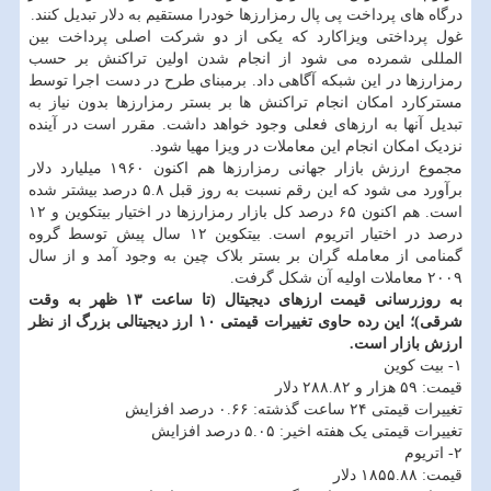
درگاه های پرداخت پی پال رمزارزها خودرا مستقیم به دلار تبدیل کنند.
غول پرداختی ویزاکارد که یکی از دو شرکت اصلی پرداخت بین
المللی شمرده می شود از انجام شدن اولین تراکنش بر حسب
رمزارزها در این شبکه آگاهی داد. برمبنای طرح در دست اجرا توسط
مسترکارد امکان انجام تراکنش ها بر بستر رمزارزها بدون نیاز به
تبدیل آنها به ارزهای فعلی وجود خواهد داشت. مقرر است در آینده
نزدیک امکان انجام این معاملات در ویزا مهیا شود.
مجموع ارزش بازار جهانی رمزارزها هم اکنون ۱۹۶۰ میلیارد دلار
برآورد می شود که این رقم نسبت به روز قبل ۵.۸ درصد بیشتر شده
است. هم اکنون ۶۵ درصد کل بازار رمزارزها در اختیار بیتکوین و ۱۲
درصد در اختیار اتریوم است. بیتکوین ۱۲ سال پیش توسط گروه
گمنامی از معامله گران بر بستر بلاک چین به وجود آمد و از سال
۲۰۰۹ معاملات اولیه آن شکل گرفت.
به روزرسانی قیمت ارزهای دیجیتال (تا ساعت ۱۳ ظهر به وقت
شرقی)؛ این رده حاوی تغییرات قیمتی ۱۰ ارز دیجیتالی بزرگ از نظر
ارزش بازار است.
۱- بیت کوین
قیمت: ۵۹ هزار و ۲۸۸.۸۲ دلار
تغییرات قیمتی ۲۴ ساعت گذشته: ۰.۶۶ درصد افزایش
تغییرات قیمتی یک هفته اخیر: ۵.۰۵ درصد افزایش
۲- اتریوم
قیمت: ۱۸۵۵.۸۸ دلار