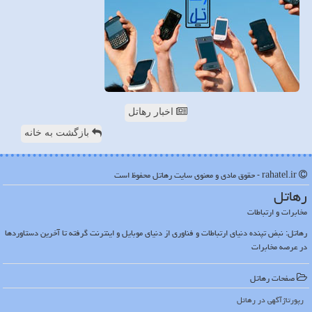
اخبار رهاتل
بازگشت به خانه
rahatel.ir - حقوق مادی و معنوی سایت رهاتل محفوظ است
رهاتل
مخابرات و ارتباطات
رهاتل: نبض تپنده دنیای ارتباطات و فناوری از دنیای موبایل و اینترنت گرفته تا آخرین دستاوردها
در عرصه مخابرات
صفحات رهاتل
رپورتاژآگهی در رهاتل