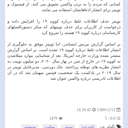
کسانی که مردم را به نزدن واکسن تشویق می کنند، از فیسبوک و
توییتر برای انتشار ادعاهایشان استفاده می نمایند.
توییتر حذف اطلاعات غلط درباره کووید ۱۹ را افزایش داده و
درخواست از کاربران برای حذف توییتهای که منکر دستورالعملهای
کارشناسان درباره کووید ۱۹ هستند را شروع کرد.
بر اساس گزارش بیزنس اینسایدر، اما توییتر موفق به جلوگیری از
انتشار اطلاعات غلط درباره کووید ۱۹ نشده است. بر اساس گزارش
منتشر نشده وزارت خارجه آمریکا، بعد از شناسایی موارد مبتلاشدن
به کووید ۱۹ در خارج از چین در بهار سال ۲۰۲۰، دو میلیون توییت به
انتشار نظریه های توطئه پرداختند. جک دورسی، مدیرعامل توییتر در
سال ۲۰۱۹ در پادکست یک شخصیت فیتنس میهمان شد که در آن
اطلاعات نادرستی درباره واکسن عنوان شد.
1399/12/13
14:29:42
1479
5
/
0.0
تگهای خبر:
اینترنت
,
توییتر
,
سایت
,
سیستم