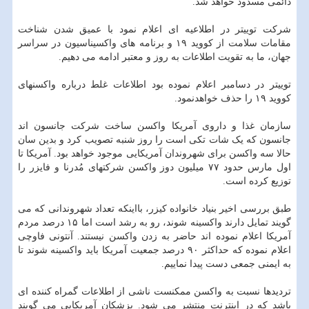
دائمی مسدود خواهد شد.
شرکت توییتر در اطلاعیه ای اعلام نمود با عمیق شدن شناخت
مقامات سلامت از کووید ۱۹ و برنامه های واکسیناسیون در سراسر
جهان، ما به تقویت اطلاعات به روز و معتبر ادامه می دهیم.
توییتر در دسامبر اعلام نموده بود اطلاعات غلط درباره واکسنهای
کووید ۱۹ را حذف خواهدنمود.
سازمان غذا و داروی آمریکا واکسن ساخت شرکت جانسون اند
جانسون که یک شات تکی است را روز شنبه تصویب کرد و بدین سان
حالا سه واکسن برای شهروندان آمریکایی موجود خواهد بود. آمریکا تا
اول مارس حدود ۷۷ میلیون دوز واکسن شرکتهای مُدرنا و فایزر را
توزیع کرده است.
طبق بررسی اخیر بنیاد خانواده کیزر، بااینکه تعداد شهروندانی که می
گویند تمایل دارند واکسینه شوند، رو به رشد است اما ۱۵ درصد مردم
آمریکا اعلام نموده اند حاضر به زدن واکسن نیستند. آنتونی فاوچی
اعلام نموده که حداکثر ۹۰ درصد جمعیت آمریکا باید واکسینه شوند تا
به ایمنی جمعی دست پیدا نماییم.
تردیدها نسبت به واکسن ممکنست ناشی از اطلاعات گمراه کننده ای
باشد که در اینترنت منتشر می شود. پزشکان آمریکایی می گویند