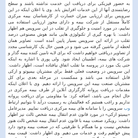
به حضور فیزیکی برای دریافت این خدمت نداشته باشند و سطح
رضایتمندی آنها از این خدمات افزایش یابد. وی با اعلان اینکه در این
سرویس برای ارزیابی میزان خسارت از کارشناسان بیمه مرکزی
کاملاً مستقل از شرکت بیمه و دارای مجوز ارزیابی استفاده می
نماییم، در مورد امنیت و جلوگیری از تقلب در این سرویس هم اظهار
داشت: با بهره گیری از تکنولوژی هایی مانند هوش مصنوعی درصد
تقلب در ارائه این سرویس بسیار پایین آمده است. تصاویر همان
لحظه از ماشین گرفته می شود و در همین حال یک کارشناسی مجدد
از تصاویر دریافتی خواهیم داشت که برای لایه تامین کننده بیمه گذار و
شرکت های بیمه، اطمینان ایجاد شود. ولی پوری با اشاره به اینکه
حتی یک مورد در پروسه ما تقلب اتفاق نیافتاده است، اظهار داشت:
این سرویس در وضعیت فعلی فقط برای مشتریان بیمیوتو و ازکی
قابل استفاده می باشد و ممکنست در مرحله بعدی برای کل
مشتریان صنعت بیمه این سرویس را ارائه دهیم. وی با اعلان اینکه
مقدمات دریافت پروانه کارگزاری آنلاین از طرف بیمه مرکزی در
حال انجام می باشد، اضافه کرد: ما مقاومتی برای دریافت پروانه
نداریم و راغب هستیم که فعالیتمان به رسمیت درآید تا بتوانیم ارتباط
وب
سرویس را با سامانه های بیمه مرکزی دریافت نماییم. مدیرعامل
«بیمیتو ازکی» در مورد قانون عدم انتقال بیمه شخص ثالث نیز اظهار
داشت: رویکرد صنعت بیمه با قانون عدم انتقال بیمه شخص ثالث هنوز
مشخص نیست و ما همگام با ظرفیتی که در صنعت بیمه وجود دارد
پیش خواهیم رفت و خدمات می دهیم. وی اظهار داشت: قیمت بیمه