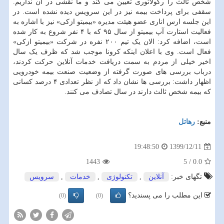
شخص ثالث را رگولاتوری تعیین می کند و ما نقشی در آن نداریم.
سقفی برای پرداخت بیمه نیز در این سرویس دیده نشده است. در
این جلسه ارس اناری عضو هیئت مدیره «بیمیتو ازکی» نیز با اشاره به
فعالیت استارت آپ بیمیتو از سال ۹۵ که با ۴ نفر شروع به کار شده
است، اضافه کرد: الان یک تیم ۲۰۰ نفره در شرکت «بیمیتو ازکی»
فعال است. وی با اعلان اینکه کرونا موجب شد که ظرف یک سال
اخیر خیلی از مردم به سمت دریافت خدمات آنلاین حرکت کردند،
درباب بررسی های صورت گرفته از وضعیت صنعت بیمه خودرویی
اظهار داشت: بررسی ها نشان داد که از نظر تعدادی ۴ درصد کسانی
که بیمه شخص ثالث دارند در سال تصادف می کنند.
منبع:
رهاتل
1399/12/11
19:48:50
1443
5
/
0.0
تگهای خبر:
آنلاین
,
تكنولوژی
,
خدمات
,
سرویس
این مطلب را می پسندید؟
(0)
(0)