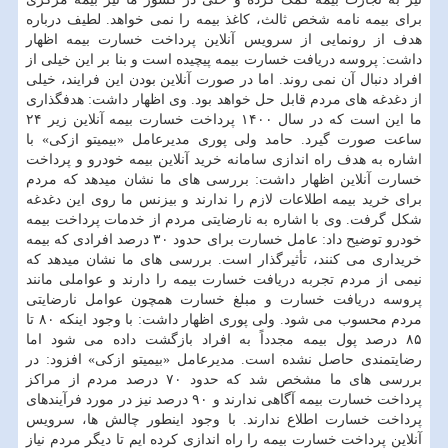
برای بیمه نامه شخص ثالث، کاغذ بیمه را نمی خواهد. لطیف درباره
هدف از رونمایی از سرویس آنلاین پرداخت خسارت بیمه اظهار
داشت: پروسه دریافت خسارت بیمه پیچیده است و بنا بر این خیلی از
افراد دنبال آن نمی روند. اما در صورت آنلاین بودن این فرایند، خیلی
از دغدغه های مردم قابل حل خواهد بود. وی اظهار داشت: هدفگذاری
ما این است که در سال ۱۴۰۰ پرداخت خسارت بیمه آنلاین زیر ۲۴
ساعت صورت گیرد. حامد ولی پوری مدیرعامل «بیمیتو ازکی» با
اشاره به هدف راه اندازی سامانه خرید آنلاین بیمه خودرو و پرداخت
خسارت آنلاین اظهار داشت: بررسی های ما نشان میدهد که مردم
برای خرید بیمه اطلاعات لازم را ندارند و بیزنس ما روی این دغدغه
شکل گرفت. وی با اشاره به نارضایتی مردم از خدمات پرداخت بیمه
خودرو توضیح داد: عامل خسارت برای حدود ۳۰ درصد افرادی که بیمه
خریداری می کنند، تأثیرگذار است. بررسی های ما نشان میدهد که
نیمی از مردم تجربه دریافت خسارت بیمه را دارند و عواملی مانند
پروسه دریافت خسارت و مبلغ خسارت همچون عوامل نارضایتی
مردم محسوب می شود. ولی پوری اظهار داشت: با وجود اینکه ۸۰ تا
۸۵ درصد پول بیمه مجدداً به افراد بازگشت داده می شود اما
رضایتمندی حاصل نشده است. مدیرعامل «بیمیتو ازکی» افزود: در
بررسی های ما مشخص شد که حدود ۷۰ درصد مردم از مراکز
پرداخت خسارت بیمه آگاهی ندارند و ۹۰ درصد نیز در مورد فرآیندهای
پرداخت خسارت اطلاع ندارند. با وجود اینطور چالش ها، سرویس
آنلاین پرداخت خسارت بیمه را راه اندازی کرده ایم تا دیگر مردم نیاز