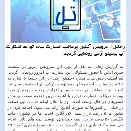
رهاتل: سرویس آنلاین پرداخت خسارت بیمه توسط استارت
آپ بیمیتو ازکی رونمایی گردید.
به گزارش رهاتل به نقل از مهر، این سرویس امروز در نشست
خبری آنلاین با حضور مسئولان این استارت آپ امروز رونمایی گردید.
تیم لطیف رئیس هیأت مدیره «بیمیتو ازکی» در این جلسه با اشاره به
ادغام دو استارت آپ بیمه ای «بیمیتو» و «ازکی» از اسفندماه سال ۹۸
گفت: ایجاد شفافیت در
صنعت
بیمه و افزایش رضایت مردم از خرید
بیمه تا دریافت خسارت خودرو با اهمیت ترین دغدغه صنعت بیمه در
کشورهای در حال توسعه است. وی با اعلان اینکه
خدمات
این صنعت
در خیلی از کشورها به صورت آنلاین ارائه می شود، اضافه کرد: در
کشور ما ۵ درصد بازار بیمه الان آنلاین است اما در کشوری مانند
انگلیس ۵۰ درصد
فروش
بیمه خودرویی، توسط بیمه های آنلاین انجام
می شود و کاغذ بازی حذف گردیده است. البته شیوع بیماری کووید ۱۹
نیز به تجارت بیمه کمک کرده و حتی در کشور ما نیز بیمه مرکزی