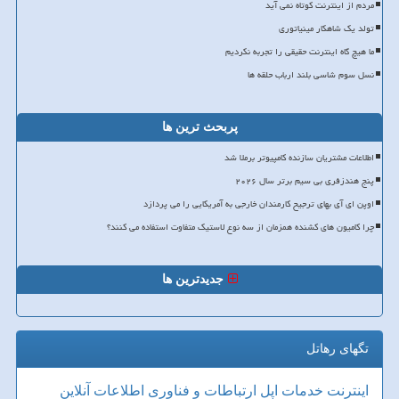
مردم از اینترنت کوتاه نمی آید
تولد یک شاهکار مینیاتوری
ما هیچ گاه اینترنت حقیقی را تجربه نکردیم
نسل سوم شاسی بلند ارباب حلقه ها
پربحث ترین ها
اطلاعات مشتریان سازنده کامپیوتر برملا شد
پنج هندزفری بی سیم برتر سال ۲۰۲۶
اوپن ای آی بهای ترجیح کارمندان خارجی به آمریکایی را می پردازد
چرا کامیون های کشنده همزمان از سه نوع لاستیک متفاوت استفاده می کنند؟
جدیدترین ها
تگهای رهاتل
اینترنت
خدمات
اپل
ارتباطات و فناوری اطلاعات
آنلاین