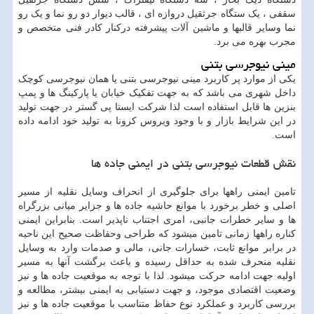
سقفی ، یک ستگاه جرثقیل دروازه ای ، قالب دیوار دو رو نما و یک رو
نما وسایر قالبها و ماشین آلات پیشرفته درکنار کادر فنی متخصص و
مجرب بهره می برد.
مینی نیوجرسی بتنی
یکی از موارد پر کاربرد مینی نیوجرسی بتنی یا همان نیوجرسی کوچک
داخل شهری می باشد که به جهت تفکیک خیابان یا پارکینگ ها و پمپ
بنزین ها قابل استفاده است لذا شرکت ایستا پی گستر در جهت تولید
در این شرایط بازار و با وجود ویروس کرونا به تولید خود ادامه داده
است.
نقش قطعات نیوجرسی بتنی در ایمنی جاده ها
تامین ایمنی راهها برای جلوگیری از انحراف وسایل نقلیه از مسیر
اصلی و خطر برخورد با موانع حاشیه جاده ها و جزایر میانی بزرگراه
ها و سایر خطرات جانبی، امری اجتناب ناپذیر است. بنابراین ایمنی
کناره راهها زمانی تامین میشود که طراحی وحفاظت صحیح این ناحیه
در برابر موانع ثابت، خسارات جانی، مالی و صدمات وارد به وسایل
نقلیه منحرف شده به حداقل رسیده و باعث برگشت آنها به مسیر
اولیه جهت ادامه حرکت میشود. لذا با توجه به موقعیت جاده ها و نیز
وضعیت اقتصادی موجود، و جهت دستیابی به ایمنی بیشتر، مطالعه و
بررسی کاربرد و عملکرد نوع حفاظ متناسب با موقعیت جاده ها و نیز