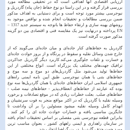
ارزیابی اقتصادی آنها اهدافی است که در تحقیقی مطالعه مورد
بررسی قرار گرفته و در این راستا دو نوع حفاظ (جان پناه) گاردریل و
نیوجرسی بیشتر مورد توجه است و برای دستیابی به اهداف مذکور
ضمن بررسی مطالعات و تحقیقات انجام شده و نواقص موجود به
روشهای بهینه سازی و ارتقاء حفاظ ها باتوجه به سیستم جدید 1317 –
EN پرداخته و درنهایت نیز یک مقایسه فنی و اقتصادی بین دو گزینه
مذکور صورت گرفته است.
گاردریل به حفاظ‌های کنار جاده‌ای و میان جاده‌ای می‌گویند که از
خارج شدن وسائل نقلیه و سقوط در پرتگاه و از بروز حوادث جاده‌ای
و خسارت و تلفات جلوگیری می‌کند.کاربرد دیگر گاردریل جداکردن
ترافیک جهت‌های مختلف یک بزرگراه است. انواع مختلفی از این
حفاظ‌ها تولید می‌شود مثل گاردریل‌های دو موج و سه موج و
حفاظ‌های بتنی یا همان نیوجرسی. طبق آیین نامه ایمنی راه‌های
جمهوری اسلامی ایران حفاظ‌های جاده‌ای یا همان گاردریل‌ها سه نوع
بوده که عبارتند از حفاظ‌های انعطاف‌پذیر - حفاظ‌های نیمه صلب -
حفاظ‌های صلب. بعلت خطرات زیادی که در موقع تصادفات و برخورد
وسیله نقلیه با گاردریل که در اکثر مواقع منجر به فوت سرنشینان و
انهدام کامل وسیله نقلیه میشود مسئولین را بر آن واداشت تا
جایگزین مناسبی یافته و خسارات حوادث جاده ای را کم کنند .
بنابراین قطعه نیوجرسی بتنی مفصلی بر اساس تحقیقات انجام یافته
در سازمان راهداری و ایمنی راههای کشور ، بعنوان مناسب ترین
مورد جهت حذف گاردریل در بزرگراهها انتخاب شد.