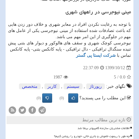
مینی نیوجرسی در راههای شهری
با توجه به رعایت نکردن افراد در معابر شهری و خلاف دور زدن هایی
که باعث تصادفات شده استفاده از مینی نیوجرسی یکی از عامل های
مهم در جلوگیری از این امر مهم می باشد.
نیوجرسی کوچک شهری و ​سقف های هالوکور و دیوار های بتنی پیش
تنیده سنگدال ترافیکی - دال ترافیکی - پایه کانکس بتنی- پایه کانکس
تماس با
شرکت ایستا پی گستر
1399/10/12
22:37:09
1987
5
/
0.0
تگهای خبر:
رپورتاژ
,
سیستم
,
كاربر
,
متخصص
این مطلب را می پسندید؟
(0)
(0)
تازه ترین مطالب مرتبط
اطلاعات مشتریان سازنده کامپیوتر برملا شد
چه طور با ریموت خاموش و باتری خالی، خودرو را روشن کنیم؟