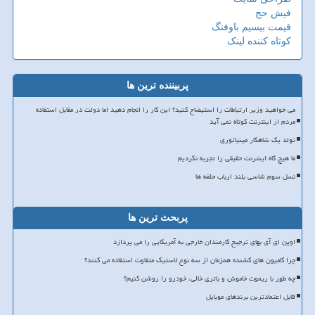
فیش حج
قیمت بیسیم باوفنگ
کوتاه کننده لینک
پربیننده ترین ها
می خواهید وزیر ارتباطات را استیضاح کنید؟ این کار را انجام دهید اما دولت در مقابل استفاده
مردم از اینترنت کوتاه نمی آید
تولد یک شاهکار مینیاتوری
ما هیچ گاه اینترنت حقیقی را تجربه نکردیم
نسل سوم شاسی بلند ارباب حلقه ها
پربحث ترین ها
اوپن ای آی بهای ترجیح کارمندان خارجی به آمریکایی را می پردازد
چرا کامیون های کشنده همزمان از سه نوع لاستیک متفاوت استفاده می کنند؟
چه طور با ریموت خاموش و باتری خالی، خودرو را روشن کنیم؟
قابل اعتمادترین برندهای موبایل