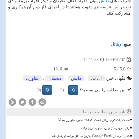
شرکت های
دانش
بنیان، افراد فعال، نخبگان و دیگر افراد ذیربط و ذی
نفع در این عرصه هم دعوت هستند تا در اجرای فاز دوم آن همکاری و
مشارکت کنند.
منبع:
رهاتل
1399/10/07
12:11:38
1816
5
/
5.0
تگهای خبر:
آی تی
,
دانش
,
دیجیتال
,
فناوری
این مطلب را می پسندید؟
(0)
(1)
تازه ترین مطالب مرتبط
ساخت پلت فرم ایرانی تست اقدامات مخرب سایبری به AI
رقیب چینی بنز و بی ام و به اروپا رفت
قابلیت جنجالی Google Earth یکروز بعد از عرضه غیرفعال شد