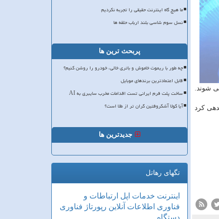
ما هیچ گاه اینترنت حقیقی را تجربه نکردیم
نسل سوم شاسی بلند ارباب حلقه ها
پربحث ترین ها
چه طور با ریموت خاموش و باتری خالی، خودرو را روشن کنیم؟
قابل اعتمادترین برندهای موبایل
ی شوند.
ساخت پلت فرم ایرانی تست اقدامات مخرب سایبری به AI
آیا کولا آشکروفتین گران تر از طلا است؟
دهی کرد
جدیدترین ها
تگهای رهاتل
اینترنت
خدمات
اپل
ارتباطات و
فناوری اطلاعات
آنلاین
رپورتاژ
فناوری
دستگاه