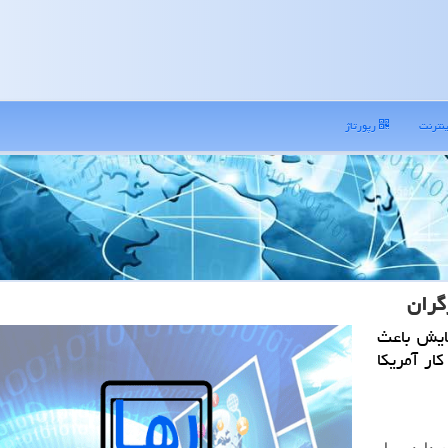
نترنت
رپورتاژ
گران
هایش باعث
ار آمریکا