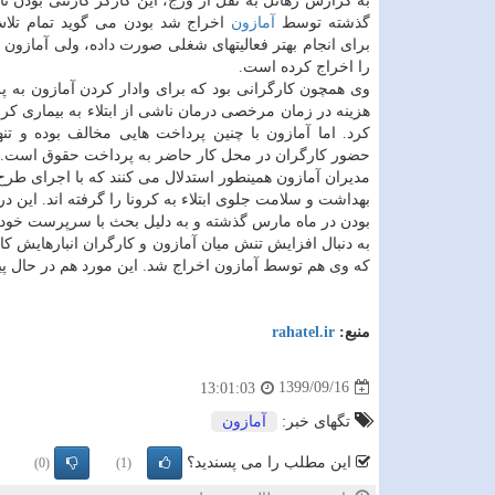
به گزارش رهاتل به نقل از ورج، این کارگر کارتنی بودن نام
گذشته توسط
آمازون
اخراج شد بودن می گوید تمام تلا
برای انجام بهتر فعالیتهای شغلی صورت داده، ولی آمازون 
را اخراج کرده است.
وی همچون کارگرانی بود که برای وادار کردن آمازون به 
هزینه در زمان مرخصی درمان ناشی از ابتلاء به بیماری کر
کرد. اما آمازون با چنین پرداخت هایی مخالف بوده و تن
حضور کارگران در محل کار حاضر به پرداخت حقوق است.
مدیران آمازون همینطور استدلال می کنند که با اجرای طرح
بهداشت و سلامت جلوی ابتلاء به کرونا را گرفته اند. این 
بودن در ماه مارس گذشته و به دلیل بحث با سرپرست خود
به دنبال افزایش تنش میان آمازون و کارگران انبارهایش 
که وی هم توسط آمازون اخراج شد. این مورد هم در حال 
منبع:
rahatel.ir
1399/09/16
13:01:03
تگهای خبر:
آمازون
این مطلب را می پسندید؟
(0)
(1)