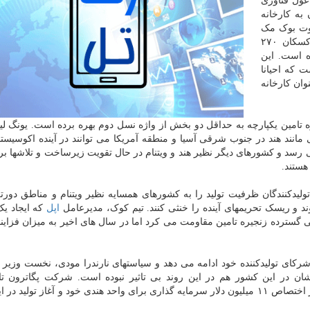
غول فناوری
به کارخانه
وت بوک مک
بوک را از چین به ویتنام منتقل خواهدنمود. شرکت فاکسکان ۲۷۰
ه است. این
 که احیانا
وان کارخانه
ه تامین یکپارچه به حداقل دو بخش از واژه نسل دوم بهره برده است. یونگ لی
مانند هند در جنوب شرقی آسیا و منطقه آمریکا می توانند در آینده اکوسیستم
ی رسد و کشورهای دیگر نظیر هند و ویتنام در حال تقویت زیرساخت و تلاشها ب
هستند.
دکنندگان ظرفیت تولید را به کشورهای همسایه نظیر ویتنام و مناطق دورتر
وند و ریسک تحریمهای آینده را خنثی کنند. تیم کوک، مدیرعامل
اپل
که ایجاد یک
ی گسترده زنجیره تامین مقاومت می کرد اما در سال های اخیر به میزان فزایند
رکای تولیدکننده خود ادامه می دهد و سیاستهای نارندرا مودی، نخست وزیر ه
ان در این کشور هم در این روند بی تاثیر نبوده است. شرکت پگاترون تا
تولیدکننده آیفون بوده که وارد هند شده و اوایل ماه جاری از اختصاص ۱۱ میلیون دلار سرمایه گذاری برای واحد هندی خود و آغاز ت