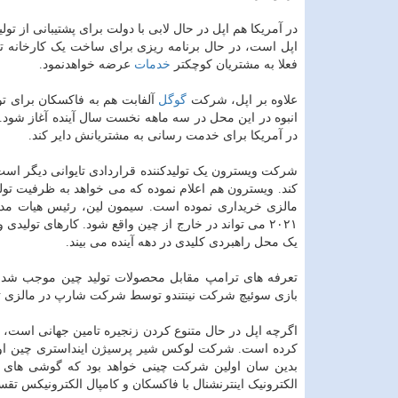
اپل است، در حال برنامه ریزی برای ساخت یک کارخانه ت
فعلا به مشتریان کوچکتر
خدمات
عرضه خواهدنمود.
علاوه بر اپل، شرکت
گوگل
آلفابت هم به فاکسکان برای ت
انبوه در این محل در سه ماهه نخست سال آینده آغاز شود.
در آمریکا برای خدمت رسانی به مشتریانش دایر کند.
شرکت ویسترون یک تولیدکننده قراردادی تایوانی دیگر است 
کند. ویسترون هم اعلام نموده که می خواهد به ظرفیت تول
مالزی خریداری نموده است. سیمون لین، رئیس هیات مدی
۲۰۲۱ می تواند در خارج از چین واقع شود. کارهای تولیدی
یک محل راهبردی کلیدی در دهه آینده می بیند.
تعرفه های ترامپ مقابل محصولات تولید چین موجب شد شرک
بازی سوئیچ شرکت نینتندو توسط شرکت شارپ در مالزی تو
اگرچه اپل در حال متنوع کردن زنجیره تامین جهانی است، ا
کرده است. شرکت لوکس شیر پرسیژن اینداستری چین اوای
الکترونیک اینترنشنال با فاکسکان و کامپال الکترونیکس ت