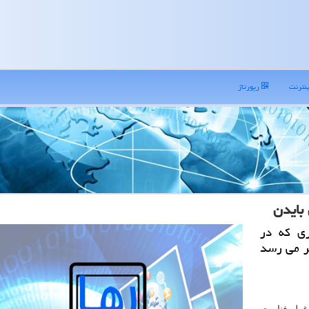
نترنت
رپورتاژ
بایدن
ری كه در
ظر می رسد