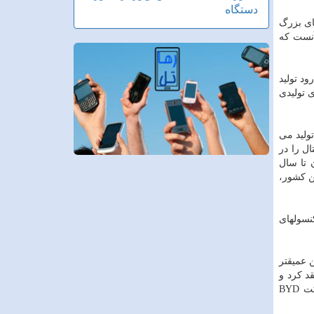
دستگاه
رکت TSMC تایوان که یکی از شرکای بزرگ
آنست که
د تولید
 تولیدی
ولید می
ل را در
 تا سال
ین کشور،
نسولهای
 عمیقتر
د کرد و
بدین سان اولین شرکت چینی خواهد بود که گوشی های برند اپل را در این کشور مونتاژ می کند. سفارش تولید آی پد حالا بین شرکت BYD