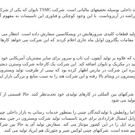
در آمریکا هم اپل در حال لابی با دولت برای پشتیبانی از تولید داخلی بوسیله تخفیفهای مالیاتی است. ش
راشه در آریزوناست. با این وجود کوچکی و فناوری این تاسیسات به مفهوم 
ولید قطعات کلیدی سرورهایش در ویسکانسین سفارش داده است. انتظار می رو
 مقامات پگاترون اوایل ماه جاری اعلام کردند که این شرکت می خواهد کارهای
که علاوه بر تولید آیفون، لپ تاپ و سرور برای سایر مشتریان آمریکایی خود ت
ید در مکزیک و تایوان اضافه کند. این شرکت یک کارخانه شرکت وسترن دیجیتا
ره این شرکت در مارس اظهار کرده بود که نیمی از ظرفیت تولید ویسترون
 ویسترون در ویتنام بالا رفته و این شرکت هند را به سبب منابع و بزرگی بازار ا
تهای بین المللی در کارهای تولیدی خود تجدیدنظر کنند. حالا قسمتی از ک
لید می شود.
ما روابطش با تولیدکنندگان چینی را بمنظور خدمات رسانی به بازار داخلی چین
ل امسال قراردادی برای خرید تاسیسات تولید شرکت ویسترون در چین منعق
قسیم شده است. شرکتهای چینی لوکس شیر و جئورتک هم ایرپاد تولید می کنند.