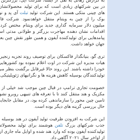
به گزارش رهاتل به نقل از ایسنا، شرکت اپل، بزرگترین 
در بین شرکتهای زیادی است که برای تولید محصولاتشان 
های چینی متکی هستند. این شرکت تولید
تبلت
آی پد و ن
میلیون دلار سرمایه گذاری جدید برای ویتنام مختص کرد
اقدامات نشان دهنده مهاجرت بزرگتر و طولانی مدتی است
پیامدهایی برای تولیدکننده آیفون و همین طور نقش چین بعن
جهان خواهد داشت.
تری گو، بنیانگذار فاکسکان برای توصیف روند تجزیه زنجیر
هیات مدیره این شرکت در اوت اعلام نموده بود کشورهایی 
خودرا داشته باشند. این روند حالا غیرقابل برگشت بنظر م
تولیدکنندگان بوسیله کاهش هزینه ها و نگرانیهای ژئوپلیتیکی 
خصومت تجاری ترامپ در قبال چین موجب شد خیلی از تولی
مکزیک و هند منتقل کنند تا با تعرفه های تنبیهی روبرو نش
تامین چین محور را سازماندهی کرده بود، در مقابل جابجای
حال بررسی گزینه های دیگر بوده است.
این شرکت به افزودن ظرفیت تولید آیفون در هند بوسیله ش
جذب شرکتهای بزرگ
تلفن
هوشمند برای تولید محصولاتش
از اواخر سال ۲۰۲۱ آگاهی داد.