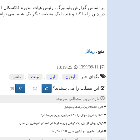
در چین را بنا کند و هند یا یک منطقه دیگر یک شبه نمی توانن
منبع:
رهاتل
1399/09/11
13:19:25
تگهای خبر:
آیفون
,
اپل
,
تبلت
,
تلفن
این مطلب را می پسندید؟
(0)
(1)
تازه ترین مطالب مرتبط
قابل اعتمادترین برندهای موبایل
اتحادیه اروپا گوگل را ۸۹۰ میلیون یورو جریمه کرد
گوگل پیش از اپل یک گوشی پرچمدار با تراشه دو نانومتری می سازد
ظرفیت باتری دو آیفون سری 18 آشکار شد