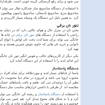
می شود و برای رفع گرسنگی گزینه خوبی است، طرفداران 
با استفاده از دستگاه ساندویچ ساز چندکاره تفال می توا
ساندویچ مرغ، ساندویچ بادمجان، ساندویچ ژامبون بوقلمون و آ
کرد. به همین دلیل این دستگاه یک وسیله بسیار کاربردی و 
تنور نان برقی
پختن نان در منزل حال و هوای جالبی دارد که در دنیای م
راحتی با استفاده از دستگاه های
تنور نان برقی
در خانه ها 
خانگی می تواند برای شما لذت پخت نان لواش یا انواع کرپ
نانوایی و خرید نان هایی که حاوی جوش شیرین هستند و سل
تهیه کرد.
یکی دیگر از کاربردهای جالب و هوس انگیز تنور نان خانگی
این غذای لذیذ را با استفاده از این دستگاه آماده کرد.
دستگاه پاستاساز
پاستا از غذاهای بسیار لذیذ و موردعلاقه برای تمام افرا
محبوب اروپا می باشد و امروزه در تمام دنیا محبوبیت دار
نظیر آن را دوچندان می کند. طعم و بافت پاستاهای خشک ک
مقایسه اند. از طرفی با داشتن ابزارهای مناسب مثل دستگ
با استفاده از
دستگاه پاستاساز
و رشته کن خانگی می توان د
کرد و یا به شکل های متنوع تبدیل کرد. هم چنین می توان 
خوشمزه و موردپسند خود را بدون هیچگونه ماده ی نگه دارنده