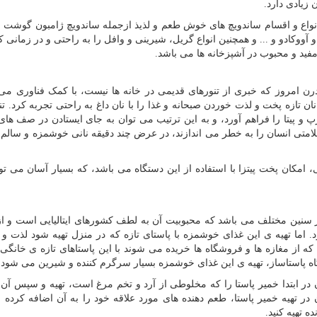
زیادی دارد.
ن انواع و اقسام ساندویچ های خوش طعم و لذیذ ازجمله ساندویچ ژامبون گوشت 
ووکادو و ... و همچنین انواع گریل، شیرینی و وافل را به راحتی و در زمانی کو
مفید و محبوب در آشپزخانه ها می باشد.
درن امروز که خبری از تنورهای قدیمی در خانه ها نیست، با کمک فناوری می 
نان تازه پخت و لذت خوردن صبحانه و غذا را با نان داغ به راحتی تجربه کرد. ت
 و پیتا را فراهم آورد، و به این ترتیب می توان به جای ایستادن در صف های
امتی انسان را به خطر می اندازند، در عرض چند دقیقه نانی خوشمزه و سالم 
، امکان پخت پیتزا با استفاده از این دستگاه می باشد، که بسیار آسان می تو
د در سنین مختلف می باشد که محبوبیت آن به لطف کشورهای ایتالیایی است و از
د. اما تهیه ی این غذای خوشمزه با پاستای تازه که در منزل تهیه شود لذت و
ه از مغازه ها و فروشگاه ها خریده می شوند با این پاستاهای تازه ی خانگی 
اه پاستاساز، تهیه ی این غذای خوشمزه بسیار سرگرم کننده و شیرین می شود.
ر ابتدا خمیر پاستا را که مخلوطی از آرد و تخم مرغ است، تهیه و سپس آن 
در تهیه خمیر پاستا، طعم دهنده های مورد علاقه خود را به آن اضافه کرده و
 تهیه کنید.