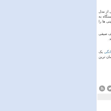
 از مدل
تگاه به
ی ها را
لف صیفی
.
نگی
یک
ان ترین