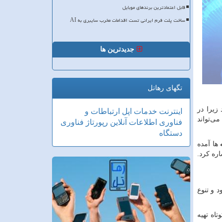
قابل اعتمادترین برندهای موبایل
ساخت پلت فرم ایرانی تست اقدامات مخرب سایبری به AI
جدیدترین ها
تگهای رهاتل
زیرا در
اینترنت
خدمات
اپل
ارتباطات و
ی‌تواند
فناوری اطلاعات
آنلاین
رپورتاژ
فناوری
دستگاه
ها آمده
ره کرد.
 و تنوع
اه تهیه