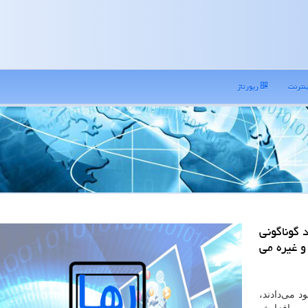
نترنت
رپورتاژ
 گوناگونی
و غیره می
 می‌‌دادند،