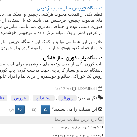
دستگاه چیپس ساز سیب زمینی
قطعا یکی از تنقلات محبوب هرکسی چیپس و اسنک می باشد، 
های محبوب چیپس، فرچیپس می باشد که با استفاده از د
صورت دستی بوده و احتیاجی به برق نمی باشد، بنابراین می
در عرض کمتر از یک دقیقه برش داده و فرچیپس خوشمزه ای
علاوه بر این شما می توانید با کمک این دستگاه چیپس سا
جات ازجمله کدو، هویج، خیار و ... را تهیه کرده و از خوردن 
دستگاه پاپ کورن ساز خانگی
پاپ کورن یکی از میان وعده های خوشمزه برای لذت بیش
دستگاه جدید و بسیار کاربردی جهت درست کردن پاپ کورن د
روش یک خوراکی سالم و خوشمزه را برای تمام افراد خانوا
1399/08/28
20:12:30
تگهای خبر:
رپورتاژ
,
استاندارد
,
فروش
,
فنا
این مطلب را می پسندید؟
(0)
(2)
تازه ترین مطالب مرتبط
آیا کولا آشکروفتین گران تر از طلا است؟
رقیب چینی بنز و بی ام و به اروپا رفت