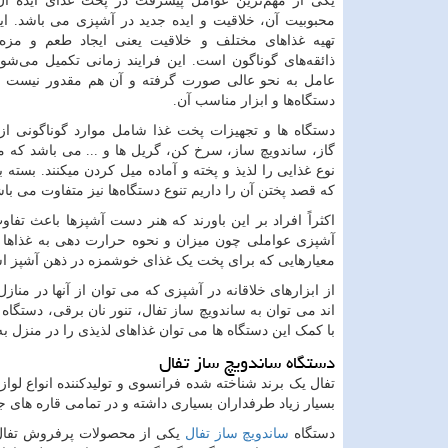
یکی از مهم‌ترین عوامل پیشرفت در پخت غذای ایده آ
محبوبیت آن، خلاقیت و ایده جدید در آشپزی می باشد. اید
تهیه غذاهای مختلف و خلاقیت یعنی ایجاد طعم و مزه
ذائقه‌های گوناگون است. این فرایند زمانی تکمیل می‌شود
عامل به نحو عالی صورت گرفته و آن هم مقدور نیست 
دستگاه‌ها و ابزار مناسب آن.
دستگاه ها و تجهیزات پخت غذا شامل موارد گوناگونی از
گاز، ساندویچ ساز، سرخ کن، گریل ها و ... می باشد که مو
نوع غذایی را لذیذ و پخته و آماده میل کردن میکنند. بسته ب
که قصد پختن آن را داریم تنوع دستگاه‌ها نیز متفاوت می باش
اکثراً افراد بر این باورند که هنر دست آشپزها باعث تفا
آشپزی عواملی چون میزان و نحوه حرارت دهی به غذاها نیز
معیارهایی که برای پخت یک غذای خوشمزه در ذهن آشپز است
از ابزارهای خلاقانه در آشپزی که می توان از آنها در مناز
اند می توان به ساندویچ ساز تفال، تنور نان برقی، دستگ
با کمک این دستگاه ها می توان غذاهای لذیذی را در منزل ب
دستگاه ساندویچ ساز تفال
تفال یک برند شناخته شده فرانسوی و تولیدکننده انواع ل
بسیار زیاد طرفداران بسیاری داشته و در تمامی قاره های
دستگاه
ساندویچ ساز تفال
یکی از محصولات پرفروش تفال ب