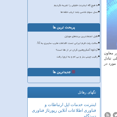
ما هیچ گاه اینترنت حقیقی را تجربه نکردیم
نسل سوم شاسی بلند ارباب حلقه ها
پربحث ترین ها
قابل اعتمادترین برندهای موبایل
ساخت پلت فرم ایرانی تست اقدامات مخرب سایبری به AI
آیا کولا آشکروفتین گران تر از طلا است؟
ر معاون
رقیب چینی بنز و بی ام و به اروپا رفت
 تبادل
مورد در
جدیدترین ها
تگهای رهاتل
اینترنت
خدمات
اپل
ارتباطات و
فناوری اطلاعات
آنلاین
رپورتاژ
فناوری
دستگاه