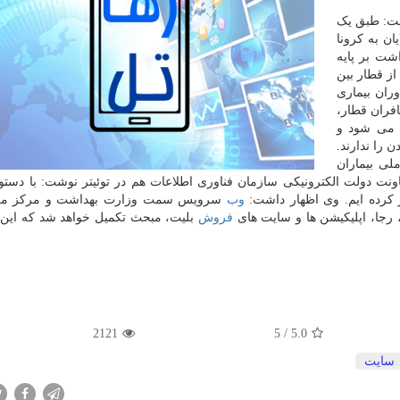
وشت: طبق یک
د که ۲۰ درصد مبتلایان به کرونا
اشت بر پایه
 ۱۹ امکان استفاده از قطار بین
وران بیماری
افران قطار،
ه می شود و
 را ندارند.
لی بیماران
ت دولت الکترونیکی سازمان فناوری اطلاعات هم در توئیتر نوشت: با دستو
از کرده ایم. وی اظهار داشت:
وب
سرویس سمت وزارت بهداشت و مرکز ملی
 رجا، اپلیکیشن ها و سایت های
فروش
بلیت، مبحث تکمیل خواهد شد که این 
2121
5
/
5.0
سایت