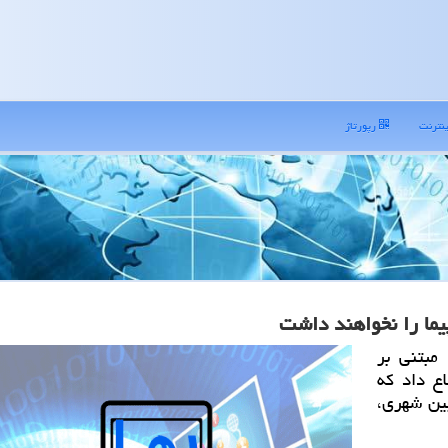
نترنت
رپورتاژ
پیما را نخواهند داشت
مبتنی بر
ع داد كه
بین شهری،