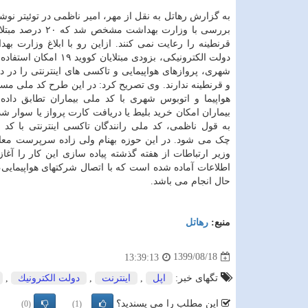
به گزارش رهاتل به نقل از مهر، امیر ناظمی در توئیتر ن
بررسی با وزارت بهداشت مشخص ش
قرنطینه را رعایت نمی کنند. ازاین رو با ابلاغ وزارت بهد
دولت الکترونیکی، بزودی مبتلایان کووید
شهری، پروازهای هواپیمایی و تاکسی های اینترنتی را در د
و قرنطینه ندارند. وی تصریح کرد: در این طرح کد ملی مس
هواپیما و اتوبوس شهری با کد ملی بیماران تطابق داد
بیماران امکان خرید بلیط یا دریافت کارت پرواز یا سوار شدن
به قول ناظمی، کد ملی رانندگان تاکسی اینترنتی با کد م
چک می شود. در این حوزه بهنام ولی زاده سرپرست معاون
وزیر ارتباطات از هفته گذشته پیاده سازی این کار را آغ
اطلاعات آماده شده است که با اتصال شرکتهای هواپیمایی،
حال انجام می باشد.
منبع:
رهاتل
1399/08/18
13:39:13
تگهای خبر:
اپل
,
اینترنت
,
دولت الكترونیك
,
این مطلب را می پسندید؟
(0)
(1)