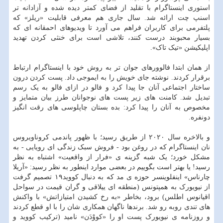
استوری اینستاگرام با تقلید از فضای کمتر دیده شده و آزادانه تر
اسنپ چت ارائه شد. سال جاری هم معرفی قابلیت «ریلز» که
پلتفرمی برای کاربران فراهم می آورد تا ویدیوهای احمقانه ای که
بسیار محبوبند درست کنند، تلاشی است برای خنثی کردن تهدید
اپلیکیشن «تیک تاک».
از همان ابتدا فالوورهای جوان تر به روش خود با اینستاگرام ارتباط
برقرار کردند. نوشته جای خویش را به ایموجی داد. پست کردن درون
ساختار اجتماعی آنان جا پیدا کرد و فالو در ازای فالو به یک رسم
تبدیل شد. کامنت های زیر پست های نوجوانان طرز بیان متمایز و
مخصوص به آنان را پیدا کرد: بده بستان چاپلوسی های رقت انگیز
دونفره.
و بالاخره سال ۲۰۲۰ از طریق رسید؛ با ظهور پاندمی کروناویروس
نان اینستاگرام که در روغن بود - فروش سبک زندگی ای رویایی - به
مشکل خورد؛ یک شبه گزینه ی «فرار از واقعیت» اشتباه به نظر
رسید! یا بهتر است بگوییم در بعضی موارد اینطور به نظر رسید: «آریلا
چارناس» اینفلوینسر حوزه ی مد که به دنبال کووید۱۹ تصمیم گرفت
از نیویورک به همپتونس (منطقه ای ییلاقی و گران قیمت در سواحل
اقیانوس اطلس) برود، بخاطر «به رخ کشیدن امتیازاتش» با واکنش
های تندی روبه رو شد. برندها ناگهان همکاری شان را با او قطع کردند
و روزنامه ی نیویورک پست او را «کووْدَن» نامید (ترکیب کووید و