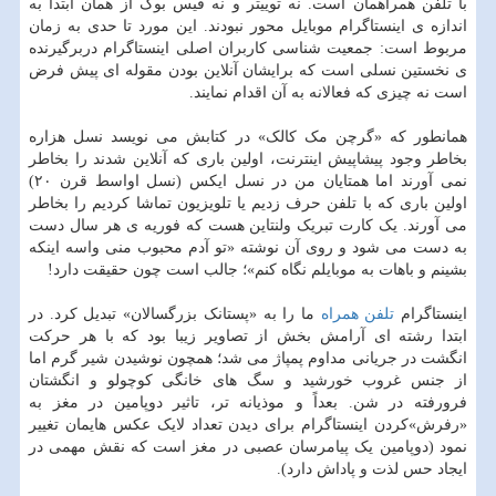
با تلفن همراهمان است. نه توییتر و نه فیس بوک از همان ابتدا به
اندازه ی اینستاگرام موبایل محور نبودند. این مورد تا حدی به زمان
مربوط است: جمعیت شناسی کاربران اصلی اینستاگرام دربرگیرنده
ی نخستین نسلی است که برایشان آنلاین بودن مقوله ای پیش فرض
است نه چیزی که فعالانه به آن اقدام نمایند.
همانطور که «گرچن مک کالک» در کتابش می نویسد نسل هزاره
بخاطر وجود پیشاپیش اینترنت، اولین باری که آنلاین شدند را بخاطر
نمی آورند اما همتایان من در نسل ایکس (نسل اواسط قرن ۲۰)
اولین باری که با تلفن حرف زدیم یا تلویزیون تماشا کردیم را بخاطر
می آورند. یک کارت تبریک ولنتاین هست که فوریه ی هر سال دست
به دست می شود و روی آن نوشته «تو آدم محبوب منی واسه اینکه
بشینم و باهات به موبایلم نگاه کنم»؛ جالب است چون حقیقت دارد‍!
اینستاگرام
تلفن همراه
ما را به «پستانک بزرگسالان» تبدیل کرد. در
ابتدا رشته ای آرامش بخش از تصاویر زیبا بود که با هر حرکت
انگشت در جریانی مداوم پمپاژ می شد؛ همچون نوشیدن شیر گرم اما
از جنس غروب خورشید و سگ های خانگی کوچولو و انگشتان
فرورفته در شن. بعداً و موذیانه تر، تاثیر دوپامین در مغز به
«رفرش»کردن اینستاگرام برای دیدن تعداد لایک عکس هایمان تغییر
نمود (دوپامین یک پیامرسان عصبی در مغز است که نقش مهمی در
ایجاد حس لذت و پاداش دارد).