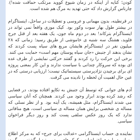
کودن؛ کنایه از اینکه در زمان شیوع کووید مرتکب حماقت شده!).
چارناس گزارش داد که حتی تهدید به مرگ هم شده است.
در قرنطینه، بدون مهمانی و عروسی و تعطیلات در ساحل، اینستاگرام
در بیشتر طول بهار سوت وکور بود. کیک موزی واقعاً نمی تواند در
اینستاگرام بترکاند! بعد در دوم ماه جون، یک هفته بعد از قتل جرج
فلوید، هشتگ سه شنبه ی خاموشی از طریق رسید؛ زمانی که ۲۸
میلیون نفر در اینستاگرام هایشان مربع های سیاه پست کردند که
نشان بدهند از جنبش «جان سیاه پوستان مهم است» حمایت می کنند.
برخی این حرکت را رد کردند و گفتند حرکتی نمایشی از طرف عده
ای بوده که سروکار چندانی با سیاست ندارند و این کار بمعنی پروژه
ای برای برچیدن نژادپرستی سیستماتیک نیست؛ ارزیابی درستی که در
عین حال اهمیت آن لحظه را نادیده می گرفت.
آدم های جوانی که توسط آن جنبش به تکاپو افتاده بودند، در فضایی
که رشد کرده بودند ابراز وجود می کردند. همچنان که آنان سیاسی
می شدند اینستاگرام، مثل همیشه، یک آینه بود. و از نظر نسلی که
مساله ی شخصی برایش همان مساله ی سیاسی است، هیچ منافاتی
ندارد که یک روز عکس سلفی پست کند و روز دیگر فراخوان
سیاسی.
نماینده ی حساب اینستاگرامی «عدالت برای جرج» که به مرکز اطلاع
رسانی درباره ی اعتراضات و کمک های مردمی تبدیل گشته می گوید: