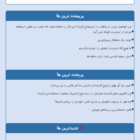
پربیننده ترین ها
می خواهید وزیر ارتباطات را استیضاح کنید؟ این کار را انجام دهید اما دولت در مقابل استفاده
مردم از اینترنت کوتاه نمی آید
تولد یک شاهکار مینیاتوری
ما هیچ گاه اینترنت حقیقی را تجربه نکردیم
نسل سوم شاسی بلند ارباب حلقه ها
پربحث ترین ها
اوپن ای آی بهای ترجیح کارمندان خارجی به آمریکایی را می پردازد
چرا کامیون های کشنده همزمان از سه نوع لاستیک متفاوت استفاده می کنند؟
چه طور با ریموت خاموش و باتری خالی، خودرو را روشن کنیم؟
قابل اعتمادترین برندهای موبایل
جدیدترین ها