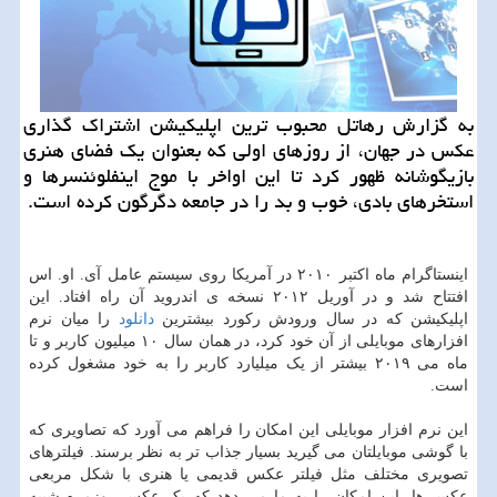
به گزارش رهاتل محبوب ترین اپلیكیشن اشتراك گذاری
عكس در جهان، از روزهای اولی كه بعنوان یك فضای هنری
بازیگوشانه ظهور كرد تا این اواخر با موج اینفلوئنسرها و
استخرهای بادی، خوب و بد را در جامعه دگرگون كرده است.
اینستاگرام ماه اکتبر ۲۰۱۰ در آمریکا روی سیستم عامل آی. او. اس
افتتاح شد و در آوریل ۲۰۱۲ نسخه ی اندروید آن راه افتاد. این
اپلیکیشن که در سال ورودش رکورد بیشترین
دانلود
را میان نرم
افزارهای موبایلی از آن خود کرد، در همان سال ۱۰ میلیون کاربر و تا
ماه می ۲۰۱۹ بیشتر از یک میلیارد کاربر را به خود مشغول کرده
است.
این نرم افزار موبایلی این امکان را فراهم می آورد که تصاویری که
با گوشی موبایلتان می گیرید بسیار جذاب تر به نظر برسند. فیلترهای
تصویری مختلف مثل فیلتر عکس قدیمی یا هنری با شکل مربعی
عکس ها، این امکان را به ما می دهد که یک عکس روزمره شبیه