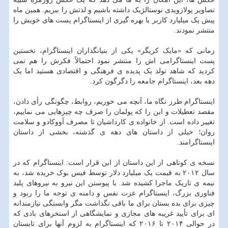
تصاویر پولارویدی نوستالژیک داشته باشیم و لذتش را ببریم. همین ماه
پیش یک میلیارد کاربر با بهره گیری از اینستاگرام پست های خویش را
منتشر نمودند.
زمانی که «مایک کریگر» یکی از بنیانگذاران اینستاگرام، نخستین
پست اینستاگرامی اش را منتشر نمود احتمالاً فکرش را هم نمی
کردید که شاهد تولد یک پدیده ی فرهنگی و اقتصادی هستید اما یک
دهه بعد، اینستاگرام جامعه را دگرگون کرد.
اینستاگرام طرز نگاه ما، آنچه می خوریم، روابط، چگونگی رأی دادن،
مقصد تعطیلات و این را که پولمان را صرف چه چیزهایی می نماییم،
تغییر داده است. از خانواده ی کارداشیان تا مصرف آووکادو و سلامت
روان؛ خیلی از داستان های دهه ی گذشته، بخشی از داستان
اینستاگرامند.
نسخه ی کوتاهی از این داستان از این قرار است: اینستاگرام که در
سال ۲۰۱۲ به قیمت یک میلیارد دلار توسط فیس بوک خریده شد، به
نیمه ی تاریک ماجرا کشیده شد. با پیوستن این نیرو به نیروهای پلید
فناوری بزرگ، اینستاگرام عزت نفس و دامنه ی توجه ما را ربود و
چیزی برای بده بستان برای ما باقی نگذاشت مگر وابستگی نیازمندانه
ای برای تأیید غریبه های مجازی و نمایشگاهی از استخرهای بادی که
در حوالی ۲۰۱۴ تا ۲۰۱۶ که اینستاگرام به لزوم آنها برای تابستان