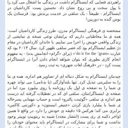
راهبردی فضایی که اینستاگرام داشت در زندگی ما اشغال می کرد را
با پول سخت و بی روح نشان داد. نخستین پست کارداشیان در
اینستاگرام - طبیعتاً - یک سلفی در خدمت برندش بود: فرستادن یک
بوس گنده به دوربین!
مشخصه ی فرهنگی اینستاگرام مدرن، طرز زندگی کارداشیان است:
همه ی ما مخاطبانی داریم که برایشان نوعی نسخه ی نمایشی از
زندگی واقعی خویش را اجرا می نماییم. با خاندان کارداشیان در مقام
دژ عظیم اینستاگرام بود که عصر سلفی ظهور کرد. سال ۲۰۱۳ بود که
عبارت «do it for the ‘gram’» (برای «گرام» انجامش بده) - به مفهوم
انجام کاری بطوری که بتوان شواهد انجام دادن آنرا در اینستاگرام
پست کرد - در «فرهنگ لغات شهری» به ثبت رسید.
چیدمان اینستاگرام به شکل دنباله ای از تصاویر هم اندازه، همه ی ما
را به سلبریتی تبدیل کرد. تنها بلندآوازگی (یا بدنامی) می تواند چهره
ی شما را به صفحه ی اول یک روزنامه یا روی بیلبورد ببرد اما در
صفحه ی اینستاگرامتان، سلفی ای که در تعطیلات گرفته اید درست
هم اندازه ی سلفی «گوئینت پالترو» است و حساب مهمانی پ‍سرخاله
ی شما با بیلیارد بازی کردن «جنیفر انیستون» و «کورتنی کاکس»
برابری می کند؛ هرکس ۱۵ دقیقه ی خودش را دارد. در واقع تا همین
اواخر دکمه ی ری پست (انتشار مجدد) شبیه به ریتوییتِ توییتر وجود
نداشت و شما برای مشارکت در اینستاگرام باید محتوای خودتان را
درست می کردید. هنوز هم دیدن اینکه سلبریتی ها در اینستاگرام در