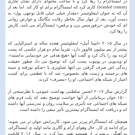
در اینستاگرام را رها کرد و با ساخت محتوای دارای نشان تجاری
(branded content) کاری کرد که اینستاگرام برای او کار کند. اما بعد از
آن که به عنوان اینفلوئنسر «مقدار خیلی خیلی قابل توجهی پول» به
دست آورد، بعد از چهار سال بخاطر رقابت تنگاتنگ و عوارض روانی
ای که خودش «پرفورمنس بزن و برقص» اینستاگرام می نامد، کارش
را رها کرد.
در سال ۲۰۱۵ «اسِنا اُنیل» اینفلوئنسر هجده ساله ی استرالیایی که
بیشتر از نیم میلیون فالوور دارد، تقریباً تمام دو هزار عکسی که پست
کرده بود را پاک کرد و گفت آنها «هیچ هدفی جز خودنمایی نداشتند».
او ویدیویی در یوتیوب پست کرد که توضیح می داد چطور حقیقت
زندگی اش صرف گرفتن بی انتها تصاویری با «شکم تورفته و سینه
های برجسته و ژست های بخصوص» شد که با عطشی برای کسب
اعتبار از شبکه های اجتماعی، او را «مصرف» کردند.
گزارش سال ۲۰۱۷ انجمن سلطنتی بهداشت عمومی با نظرسنجی از
۱۵۰۰ جوان بریتانیایی از آنها خواست توضیح دهند که پلت فرم های
شبکه های اجتماعی چه تآثیری بر سلامت روان و تندرستی آنها داشته
اند و دریافت که اینستاگرام بیشترین تأثیر منفی را داشته است.
همچنان که اینستاگرام پیرتر می شود، کاربرانش جوان تر می شوند؛
برای ادامه ی کار، حال وهوای آرام و گالری مانند اولیه ی اینستاگرام،
به آهنگی پرشورتر از همیشه تغییر پیدا کرد. در سال ۲۰۱۶ قابلیت