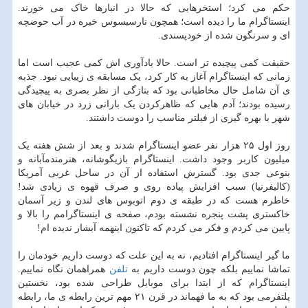
حکم می کرد؛ استخرهایی که حالا در انبارها خاک می خورند.
اینستاگرام ما را دیده است؛ همچون نارسیسوس خیره در آب حوضچه
ای و سرنگون شده از خودپسندی.
حقیقت کمی پیچیده تر است. حالا یادآوری اش کمی عجیب است اما
زمانی که اینستاگرام آغاز به کار کرد، یک مسابقه ی زیبایی نبود. جذبه
ی آن شامل حال مخاطبانی بود که بتازگی از نظر بصری به پیچیدگی
رسیده بودند؛ آدم هایی که ظاهرکردن یک بارانی زرد در خیابان های
شهر با بهره گیری از فیلتر مناسب را دوست داشتند.
روز اول ۲۵ هزار نفر عضو اینستاگرام شدند و بعد از شش هفته یک
میلیون کاربر وجود داشت. اینستاگرام بازیگوشانه، هنرمندمآبانه و
بنوعی جدی بود. گسترش استفاده از آن در ساحل غربی آمریکا
(کالیفرنیا) سبب افزایش پیاده روی و صرف قهوه ی زیادی شد!
خاطرم هست که در طبقه ی دوم اتوبوس های لندن و زیر آسمان
خاکستری پشت پنجره نشسته بودم، صفحه ی اینستاگرامم را بالا و
پایین می کردم و فکر می کردم که تاکنون اینهمه آبشار ندیده ام!
ما گیر اینستاگرام افتادیم، نه به این علت که دوست داریم خودمان را
تماشا نماییم بلکه چون دوست داریم به
تلفن
همراهمان نگاه نماییم.
اینستاگرام که از ابتدا برای موبایل طراحی شده بود، نخستین
پلتفرمی بود که به ما فهماند در قرن ۲۱ مهم ترین رابطه ی ما، رابطه