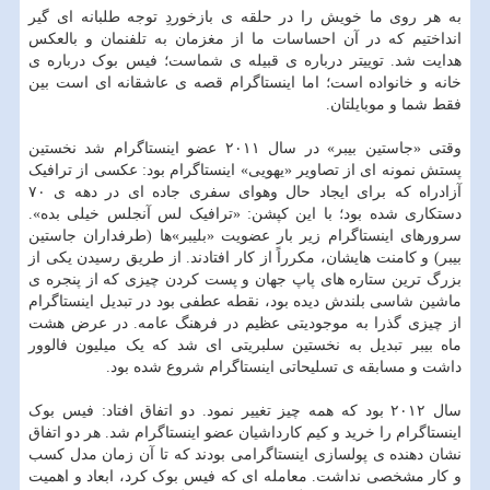
به هر روی ما خویش را در حلقه ی بازخوردِ توجه طلبانه ای گیر
انداختیم که در آن احساسات ما از مغزمان به تلفنمان و بالعکس
هدایت شد. توییتر درباره ی قبیله ی شماست؛ فیس بوک درباره ی
خانه و خانواده است؛ اما اینستاگرام قصه ی عاشقانه ای است بین
فقط شما و موبایلتان.
وقتی «جاستین بیبر» در سال ۲۰۱۱ عضو اینستاگرام شد نخستین
پستش نمونه ای از تصاویر «یهویی» اینستاگرام بود: عکسی از ترافیک
آزادراه که برای ایجاد حال وهوای سفری جاده ای در دهه ی ۷۰
دستکاری شده بود؛ با این کپشن: «ترافیک لس آنجلس خیلی بده».
سرورهای اینستاگرام زیر بار عضویت «بلیبر»ها (طرفداران جاستین
بیبر) و کامنت هایشان، مکرراً از کار افتادند. از طریق رسیدن یکی از
بزرگ ترین ستاره های پاپ جهان و پست کردن چیزی که از پنجره ی
ماشین شاسی بلندش دیده بود، نقطه عطفی بود در تبدیل اینستاگرام
از چیزی گذرا به موجودیتی عظیم در فرهنگ عامه. در عرض هشت
ماه بیبر تبدیل به نخستین سلبریتی ای شد که یک میلیون فالوور
داشت و مسابقه ی تسلیحاتی اینستاگرام شروع شده بود.
سال ۲۰۱۲ بود که همه چیز تغییر نمود. دو اتفاق افتاد: فیس بوک
اینستاگرام را خرید و کیم کارداشیان عضو اینستاگرام شد. هر دو اتفاق
نشان دهنده ی پولسازی اینستاگرامی بودند که تا آن زمان مدل کسب
و کار مشخصی نداشت. معامله ای که فیس بوک کرد، ابعاد و اهمیت