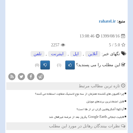
منبع:
rahatel.ir
1399/08/16
13:08:46
2257
5
/
5.0
تگهای خبر:
آنلاین
,
اپل
,
اینترنت
,
تلفن
این مطلب را می پسندید؟
(0)
(1)
تازه ترین مطالب مرتبط
چرا کامیون های کشنده همزمان از سه نوع لاستیک متفاوت استفاده می کنند؟
قابل اعتمادترین برندهای موبایل
آیا کولا آشکروفتین گران تر از طلا است؟
قابلیت جنجالی Google Earth یکروز بعد از عرضه غیرفعال شد
نظرات بینندگان رهاتل در مورد این مطلب