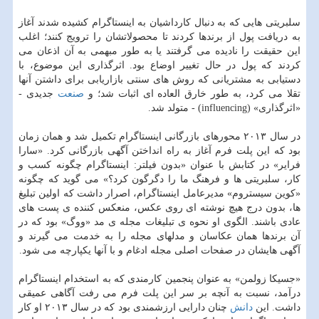
سلبریتی هایی که به دنبال کارداشیان به اینستاگرام کشیده شدند آغاز
به دریافت پول از برندها کردند تا محصولاتشان را ترویج کنند؛ اغلب
این حقیقت را نادیده می گرفتند یا به طور مبهمی به آن اذعان می
کردند که پول در حال تغییر اوضاع بود. اثرگذاری این موضوع، با
دستیابی به مشتریانی که روش های سنتی بازاریابی برای داشتن آنها
تقلا می کرد، به طور خارق العاده ای اثبات شد؛ و
صنعت
جدیدی -
«اثرگذاری» (influencing) - متولد شد.
در سال ۲۰۱۳ محورهای بازرگانی اینستاگرام تکمیل شد و همان زمان
بود که این پلت فرم آغاز به راه انداختن آگهی بازرگانی کرد. «سارا
فرایر» در کتابش با عنوان «بدون فیلتر: اینستاگرام چگونه کسب و
کار، سلبریتی ها و فرهنگ ما را دگرگون کرد؟» می گوید که چگونه
«کوین سیستروم» مدیرعامل اینستاگرام، اصرار داشت که اولین تبلیغ
ها، بدون درج هیچ نوشته ای روی عکس، منعکس کننده ی پست های
عادی باشند. الگوی او نحوه ی تبلیغات مجله ی مد «ووگ» بود که در
آن برندها همان عکاسان و مدلهای مجله را به خدمت می گیرند و
آگهی هایشان در صفحات اصلی مجله ادغام و با آنها یک‍پارچه می شود.
«جسیکا زولمن» به عنوان پنجمین کارمندی که به استخدام اینستاگرام
درآمد، نسبت به آنچه بر سر این پلت فرم می رفت آگاهی عمیقی
داشت. این
دانش
چنان دارایی ارزشمندی بود که در سال ۲۰۱۳ او کار