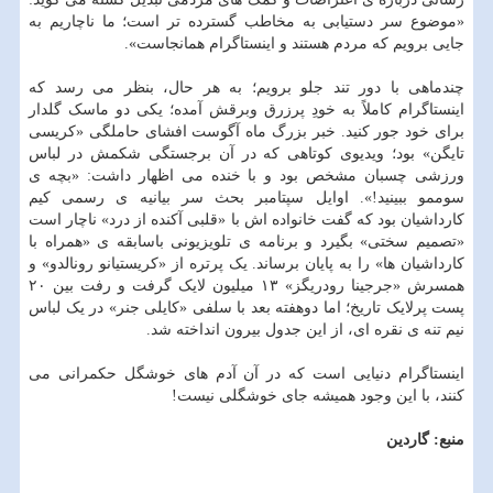
«موضوع سر دستیابی به مخاطب گسترده تر است؛ ما ناچاریم به
جایی برویم که مردم هستند و اینستاگرام همانجاست».
چندماهی با دور تند جلو برویم؛ به هر حال، بنظر می رسد که
اینستاگرام کاملاً به خودِ پرزرق وبرقش آمده؛ یکی دو ماسک گلدار
برای خود جور کنید. خبر بزرگ ماه آگوست افشای حاملگی «کریسی
تایگن» بود؛ ویدیوی کوتاهی که در آن برجستگی شکمش در لباس
ورزشی چسبان مشخص بود و با خنده می اظهار داشت: «بچه ی
سوممو ببینید!». اوایل سپتامبر بحث سر بیانیه ی رسمی کیم
کارداشیان بود که گفت خانواده اش با «قلبی آکنده از درد» ناچار است
«تصمیم سختی» بگیرد و برنامه ی تلویزیونی باسابقه ی «همراه با
کارداشیان ها» را به پایان برساند. یک پرتره از «کریستیانو رونالدو» و
همسرش «جرجینا رودریگز» ۱۳ میلیون لایک گرفت و رفت بین ۲۰
پست پرلایک تاریخ؛ اما دوهفته بعد با سلفی «کایلی جنر» در یک لباس
نیم تنه ی نقره ای، از این جدول بیرون انداخته شد.
اینستاگرام دنیایی است که در آن آدم های خوشگل حکمرانی می
کنند، با این وجود همیشه جای خوشگلی نیست!
منبع: گاردین