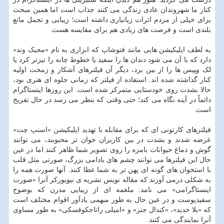
کنار ما شهروندان عادی زندگی می کنند جذاب است اما همین مبحث
برای خیلی از مردم اثرات زیانباری داشته است؛ زیبایی و تجمل مانع
بلندی است و فرصت های زیادی هم برای مقایسه هست.
به لطف اپ‍لیکیشن هایی مانند فتوشاپ که ابزاری به نام «مجیک وند»
دارد که با آن می شود دندان ها را سفید یا خطوط چانه را تیزتر کرد یا
لک و‍پیس ها را از بین برد، دیگر آن فیلترهای آشکار و زمخت اولیه
کنار گذاشته شده اند. استفاده از فیلتر که زمانی جلوه ای هنری بود،
حالا بشدت روی خودستایی متمرکز شده است. این روزها اینستاگرام
دائماً در آینه نگاه می کند؛ حتی وقتی که بنظر می رسد در حال تفریح
است.
فیلترهای کارتونی ای که برای مقابله با تهدید اپلیکیشن «اسنپ چت»
عرضه شدند و بشدت در بین کاربران جوان تر محبوبند، می توانند
گوش و دماغ حیوانات بامزه را روی تصویر شما ظاهر کنند اما در عین
حال این فیلترها می توانند چشم های بادامی بزرگ، صورتی مثل قلب
با استخوان های گونه ای پهن تر به شما عطا کنند. آنها صورت همه را
به شکلی درمی آورند که مقاله نویس نشریه ی نیویورکر آنرا «صورت
اینستاگرامی» می نامد: ملغمه ای از زیبایی مدرن که بوضوح
سفیدپوست و در عین حال به طور مبهمی یادآور اقوام مختلف است
که «بلا حدید»، «کندال جنر» و «امیلی راتاجکوفسکی» به طور مساوی
آنرا نمایندگی می کنند.