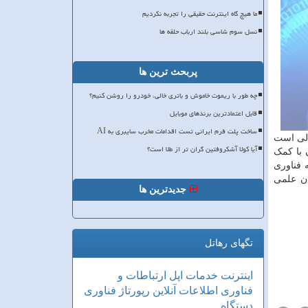
ما هیچ گاه اینترنت حقیقی را تجربه نکردیم
نسل سوم شاسی بلند ارباب حلقه ها
پربحث ترین ها
چه طور با ریموت خاموش و باتری خالی، خودرو را روشن کنیم؟
قابل اعتمادترین برندهای موبایل
ساخت پلت فرم ایرانی تست اقدامات مخرب سایبری به AI
الی است
آیا کولا آشکروفتین گران تر از طلا است؟
 با کمک
 توسعه فناوری
ان علمی
جدیدترین ها
تگهای رهاتل
اینترنت
خدمات
اپل
ارتباطات و
فناوری اطلاعات
آنلاین
رپورتاژ
فناوری
دستگاه