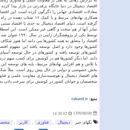
به گزارش رهاتل به نقل از معاونت علمی و فناوری ریا
اقتصاد دیجیتال در دنیا جایگاه پرقدرتی در بازار پیدا کرده 
معادلات اقتصادی جهانی را دگرگون کرده است. این اقتصاد 
همکاری نهادهای مرتبط و با کمک ۱۶ شتاب د
گرفته است. دنیای اقتصاد دیجیتال به حدی با اقتصاد سنتی 
تمایز آنها از هم سخت و گاهی غیر ممکن است. این اصطلاح
توسط یکی از پژوهشگران ژاپنی در
اقتصاد را متعلق به همه کشورها می دانند اما هنوز شکاف
کشورها وجود دارد و اصل توسعه یافته این مفهوم اقتصا
کشورهای توسعه یافته و کشورهای در حال توسعه آسیا
دانند. اما دیگر کشورها هم در کوشش برای کسب سهم درستی
با تلاش و هم افزایی نهادهای مرتبط، پایه های توسعه این
های اقتصاد دیجیتال و هوشمندسازی معاونت علمی و فنا
متخصصان و جوانان کشور در کوشش برای سرعت دادن به تو
منبع:
rahatel.ir
1399/08/08
14:30:02
تگهای خبر:
دیجیتال
,
فناوری
,
كاربر
,
متخص