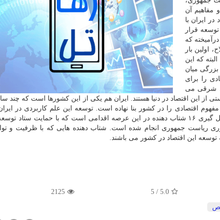
ست جمهوری،
و مفاهیم آن
در ایران با
هنده در راه توسعه قرار
درآمیخته که
، اولین بار
 سال ۱۹۹۰ عنوان شد. البته که این
 بزرگی میان
دی را برای
ی شرقی می
 از این اقتصاد در دنیا هستند. ایران هم یکی از این کشورها است که چند س
 مفهوم اقتصادی را در کشور بنا نهاده است. توسعه این علم کاربردی در ایران
بخش خصوصی و دولتی در حال پیش روی است. مثلاً شکل گیری ۱۶ شتاب دهنده در این عرصه اقدامی است که با حمایت ستاد
وری ریاست جمهوری انجام شده است. شتاب دهنده هایی که با ظرفیت و تو
سعه این اقتصاد در کشور می باشند.
2125
5
/
5.0
ص