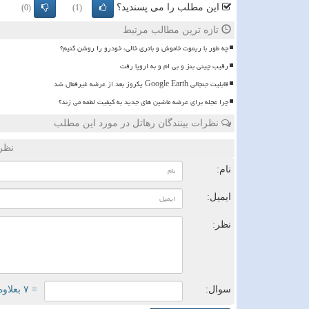
این مطلب را می پسندید؟
(0)
(1)
تازه ترین مطالب مرتبط
چه طور با ریموت خاموش و باتری خالی، خودرو را روشن کنیم؟
رقیب چینی بنز و بی ام و به اروپا رفت
قابلیت جنجالی Google Earth یکروز بعد از عرضه غیرفعال شد
چرا عجله برای عرضه ماشین های جدید به کیفیت لطمه می زند؟
نظرات بینندگان رهاتل در مورد این مطلب
نظر
نام:
ایمیل:
نظر:
سوال:
= ۷ بعلاوه ۴