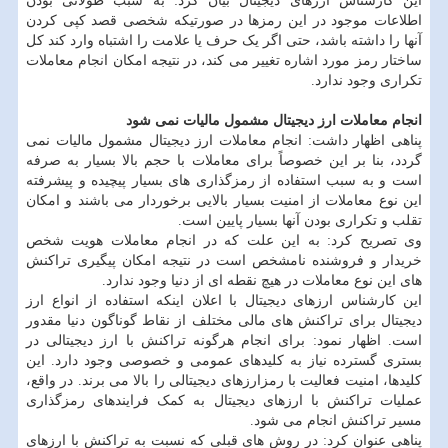
این کارشناس ارزهای دیجیتال بیان کرد: به سبب طولانی بودن
اطلاعات موجود در این رمزها در صورتیکه شخصی قصد کپی کردن
آنها را داشته باشد، حتی اگر یک حرف یا علامت را اشتباه وارد کند کل
ساختار رمز مورد اشاره تغییر می کند، در نتیجه امکان انجام معاملات
تکراری وجود ندارد.
انجام معاملات ارز دیجیتال مشمول مالیات نمی شود
پناهی اظهار داشت: انجام معاملات ارز دیجیتال مشمول مالیات نمی
گردد، بنا بر این خصوصاً برای معاملات با حجم بالا بسیار به صرفه
است و به سبب استفاده از رمزگذاری های بسیار پیچیده و پیشرفته
این نوع معاملات از امنیت بسیار بالایی برخوردار می باشند و امکان
تقلب و تکراری بودن آنها بسیار پایین است.
وی تصریح کرد: به این علت که در انجام معاملات هویت شخص
خریدار و فروشنده نامشخص است در نتیجه امکان پیگیری تراکنش
های این نوع معاملات در هیچ نقطه ای از دنیا وجود ندارد.
این کارشناس ارزهای دیجیتال با اعلان اینکه استفاده از انواع ارز
دیجیتال برای تراکنش های مالی مختلف از نقاط گوناگون دنیا مقدور
است. اظهار نمود: برای انجام هرگونه تراکنش با ارز دیجیتالی در
بستری گسترده نیاز به کلیدهای عمومی و خصوصی وجود دارد. این
کلیدها، امنیت فعالیت با رمزارزهای دیجیتالی را بالا می برند. در واقع،
عملیات تراکنش با ارزهای دیجیتال به کمک فرایندهای رمزگذاری
مسیر تراکنش انجام می شود.
پناهی عنوان کرد: در روش های قبلی که نسبت به تراکنش با ارزهای