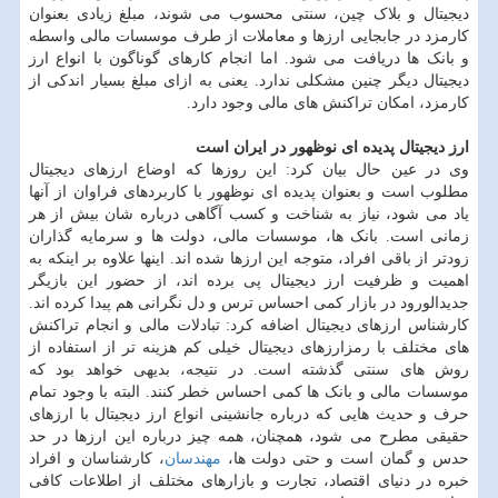
دیجیتال و بلاک چین، سنتی محسوب می شوند، مبلغ زیادی بعنوان
کارمزد در جابجایی ارزها و معاملات از طرف موسسات مالی واسطه
و بانک ها دریافت می شود. اما انجام کارهای گوناگون با انواع ارز
دیجیتال دیگر چنین مشکلی ندارد. یعنی به ازای مبلغ بسیار اندکی از
کارمزد، امکان تراکنش های مالی وجود دارد.
ارز دیجیتال پدیده ای نوظهور در ایران است
وی در عین حال بیان کرد: این روزها که اوضاع ارزهای دیجیتال
مطلوب است و بعنوان پدیده ای نوظهور با کاربردهای فراوان از آنها
یاد می شود، نیاز به شناخت و کسب آگاهی درباره شان بیش از هر
زمانی است. بانک ها، موسسات مالی، دولت ها و سرمایه گذاران
زودتر از باقی افراد، متوجه این ارزها شده اند. اینها علاوه بر اینکه به
اهمیت و ظرفیت ارز دیجیتال پی برده اند، از حضور این بازیگر
جدیدالورود در بازار کمی احساس ترس و دل نگرانی هم پیدا کرده اند.
کارشناس ارزهای دیجیتال اضافه کرد: تبادلات مالی و انجام تراکنش
های مختلف با رمزارزهای دیجیتال خیلی کم هزینه تر از استفاده از
روش های سنتی گذشته است. در نتیجه، بدیهی خواهد بود که
موسسات مالی و بانک ها کمی احساس خطر کنند. البته با وجود تمام
حرف و حدیث هایی که درباره جانشینی انواع ارز دیجیتال با ارزهای
حقیقی مطرح می شود، همچنان، همه چیز درباره این ارزها در حد
حدس و گمان است و حتی دولت ها،
مهندسان
، کارشناسان و افراد
خبره در دنیای اقتصاد، تجارت و بازارهای مختلف از اطلاعات کافی