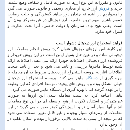
قانون و مقررات این نوع ارزها به صورت کامل و شفاف وضع نشده،
خرید و
فروش
ارز خارج از مجاری رسمی و قانونی صورت می گیرد
و امیدواریم در آینده نه چندان دور شاهد گستردگی و جلب رضایت
عموم باشیم. مهم ترین خاصیت ارز دیجیتال در غیرمتمرکز بودن آن
است. یعنی هیچ نهاد، سازمان یا دولت خاصی، آنرا تحت نظارت و
کنترل خود ندارد.
فرایند استخراج ارز دیجیتال دشوار است
این کارشناس ارزهای دیجیتال عنوان کرد: روش انجام معاملات ارز
دیجیتالی ساده و در عین حال بسیار ایمن است. در این روش خریدار و
فروشنده ارز دیجیتالی اطلاعات خودرا ارائه می دهند، اطلاعات ارائه
شده توسط ماینرها بررسی و تایید می شود و بعد از تایید صحت
اطلاعات آغاز به پروسه استخراج ارز دیجیتال مربوط به آن معامله با
بهره گیری از
دستگاه
ماینر می کنند. پروسه استخراج ارز دیجیتال
خیلی مشکل بوده و با روش های پیچیده، توسط افرادی که این وظیفه
را بر عهده گرفته اند با بهره گیری از دستگاه ماینر صورت می گیرد.
پناهی اضافه کرد: به سبب معامله شدن این ارزها به صورت
غیرمتمرکز و استفاده نکردن از هیچ واسطه ای در این نوع معاملات
انجام آنها بسیار آسان تر و با پیچیدگی کمتر صورت می گیرد؛ در این
معاملات از رمزهای بسیار پیچیده و غیر قابل تغییر استفاده می شود
که در نتیجه از ایمنی به شدت بالایی برخوردار بوده و امکان تقلب در
آن وجود ندارد.