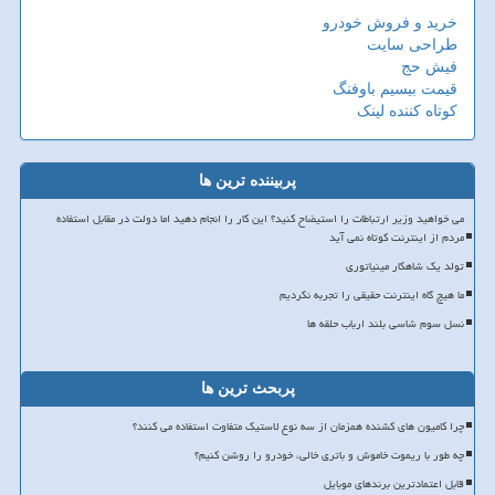
خرید و فروش خودرو
طراحی سایت
فیش حج
قیمت بیسیم باوفنگ
کوتاه کننده لینک
پربیننده ترین ها
می خواهید وزیر ارتباطات را استیضاح کنید؟ این کار را انجام دهید اما دولت در مقابل استفاده
مردم از اینترنت کوتاه نمی آید
تولد یک شاهکار مینیاتوری
ما هیچ گاه اینترنت حقیقی را تجربه نکردیم
نسل سوم شاسی بلند ارباب حلقه ها
پربحث ترین ها
چرا کامیون های کشنده همزمان از سه نوع لاستیک متفاوت استفاده می کنند؟
چه طور با ریموت خاموش و باتری خالی، خودرو را روشن کنیم؟
قابل اعتمادترین برندهای موبایل