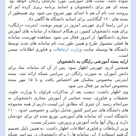
نموده باشد، سایت های آموزشی مورد نیازشان رایگان خواهد بود.
بسته ای هم برای دانشجویان و اساتید برنامه ریزی کرده ایم که
پروسه ثبت نام آن هم تا ابتدای مهر شروع می شود. وی همینطور از
بسته های ۱۲۰ گیگابایتی برای اساتید دانشگاه ها آگاهی داد.
در این راستا آذری جهرمی امروز در توییتر نوشت: اینترنت «رایگان»
برای همه دانشجویان کشور، در هنگام استفاده از سامانه های آموزش
مجازی دانشگاهها، از امروز فعال می شود. ‏مشاهده فهرست سامانه
ها فعلی مشمول طرح و همین طور ثبت نام سامانه های جدید توسط
دانشگاه ها بوسیله سایت
وزارت ارتباطات
و فناوری اطلاعات میسر
است.
ارایه بسته آموزشی رایگان به دانشجویان
همچنین آذری جهرمی اظهار نمود: پس از آن که سامانه شاد برای
دانش آموزان به صورت رایگان در سراسر شبکه ارائه شد، بسته
اینترنتی مخصوص معلمان هم اختصاص یافت و تا ۱۵ مهر بسته
مخصوص اساتید نیز فعال می شود.
وی اظهار داشت: دیشب بعد از مذاکرات فراوان با وزارت علوم،
تحقیقات و فناوری، بسته حمایتی از آموزش مجازی دانشجویان به
سرانجام رسید. آن چیزی که مطابق این لیست داریم از همه مجموعه
های دانشگاه های سراسر کشور شامل دولتی و خصوصی حدود ۱۱۰۰
دانشگاه است که سامانه های آموزشی توزیع شده ای برای خودشان
دارند و روال آنها مانند آموزش و پرورش، متمرکز نیست.
وزیر ارتباطات و فناوری اطلاعات اظهار داشت: به همین دلیل تصمیم
گرفتیم استفاده از این سامانه ها را برای دانشجویان در سراسر شبکه