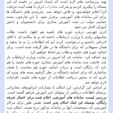
تهیه زیرساخت های لازم است که بامداد امروز در جلسه ای این
مساله را پیگیری کردیم و شرکت
مخابرات
ایران تا هفته آینده جزئیات
آنرا اعلام خواهدنمود و تلاش خواهد شد، نیازمندی های دانشگاه ها
برای این سامانه های آموزشی برقرار شود. با این چارچوب بسته
حمایتی دولت در بحث آموزش مجازی برای دانشجویان و دانش
آموزان کامل می شود.
آذری جهرمی درباره حوزه های علمیه هم اظهار داشت: طلاب
تماسهای زیادی با وزارت ارتباطات داشته اند و ما مکاتبه ای با آقای
اعرافی داشتیم و درخواست کرده ایم که اطلاعات را به ما بدهند و
همان تسهیلاتی که برای دانشگاه ها در نظر گرفته شده است، برای
اساتید حوزه های علمیه و طلاب نیز لحاظ خواهیم کرد.
وی اضافه کرد: سامانه ای که امروز در سایت وزارت ارتباطات باز
شد، قابلیت ثبت سامانه های آموزش مجازی حوزه های علمیه را هم
دارد که رایگان است و درباب اساتید حوزه هم متناسب با همان
ساختاری که برای اساتید دانشگاه در نظر گرفتیم بسته های ویژه ای
داریم که به محض دریافت اطلاعات از حوزه های علمیه، اقدامات
لازم خواهد شد.
بر اساس این گزارش، این امکان با مشارکت اپراتورهای مخابراتی
برمبنای اطلاعات دریافتی از متولیان امر آموزش فراهم گشته است.
بررسی لیست سامانه های آموزشی اعلام شده برای اعمال تعرفه
رایگان، بوسیله این لینک امکان پذیر است
. همین طور برای مراکز
آموزشی که مشخصات آنها در سامانه مذکور درج نشده، امکان ثبت
نام و درج اطلاعات توسط مدیر فناوری آن مرکز، در آدرس مذکور تا