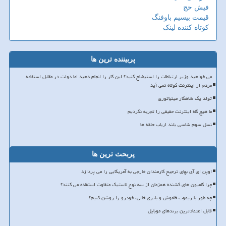
فیش حج
قیمت بیسیم باوفنگ
کوتاه کننده لینک
پربیننده ترین ها
می خواهید وزیر ارتباطات را استیضاح کنید؟ این کار را انجام دهید اما دولت در مقابل استفاده
مردم از اینترنت کوتاه نمی آید
تولد یک شاهکار مینیاتوری
ما هیچ گاه اینترنت حقیقی را تجربه نکردیم
نسل سوم شاسی بلند ارباب حلقه ها
پربحث ترین ها
اوپن ای آی بهای ترجیح کارمندان خارجی به آمریکایی را می پردازد
چرا کامیون های کشنده همزمان از سه نوع لاستیک متفاوت استفاده می کنند؟
چه طور با ریموت خاموش و باتری خالی، خودرو را روشن کنیم؟
قابل اعتمادترین برندهای موبایل