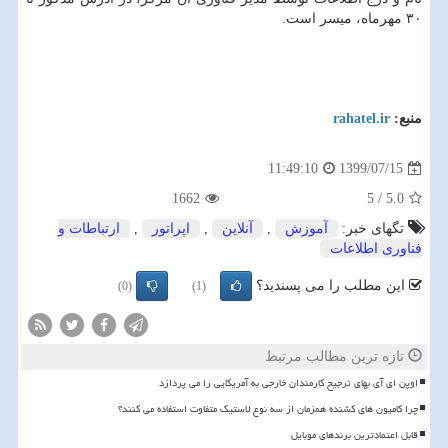
۳۰ مهرماه، میسر است.
منبع:
rahatel.ir
1399/07/15
11:49:10
1662
5
/
5.0
تگهای خبر:
آموزش
,
آنلاین
,
اپراتور
,
ارتباطات و
فناوری اطلاعات
این مطلب را می پسندید؟
(0)
(1)
تازه ترین مطالب مرتبط
اوپن ای آی بهای ترجیح کارمندان خارجی به آمریکایی را می پردازد
چرا کامیون های کشنده همزمان از سه نوع لاستیک متفاوت استفاده می کنند؟
قابل اعتمادترین برندهای موبایل