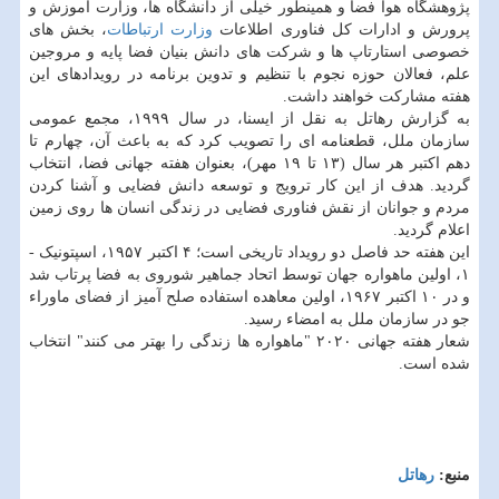
پژوهشگاه هوا فضا و همینطور خیلی از دانشگاه ها، وزارت آموزش و
پرورش و ادارات کل فناوری اطلاعات
وزارت ارتباطات
، بخش های
خصوصی استارتاپ ها و شرکت های دانش بنیان فضا پایه و مروجین
علم، فعالان حوزه نجوم با تنظیم و تدوین برنامه در رویدادهای این
هفته مشارکت خواهند داشت.
به گزارش رهاتل به نقل از ایسنا، در سال ۱۹۹۹، مجمع عمومی
سازمان ملل، قطعنامه ای را تصویب کرد که به باعث آن، چهارم تا
دهم اکتبر هر سال (۱۳ تا ۱۹ مهر)، بعنوان هفته جهانی فضا، انتخاب
گردید. هدف از این کار ترویج و توسعه دانش فضایی و آشنا کردن
مردم و جوانان از نقش فناوری فضایی در زندگی انسان ها روی زمین
اعلام گردید.
این هفته حد فاصل دو رویداد تاریخی است؛ ۴ اکتبر ۱۹۵۷، اسپتونیک -
۱، اولین ماهواره جهان توسط اتحاد جماهیر شوروی به فضا پرتاب شد
و در ۱۰ اکتبر ۱۹۶۷، اولین معاهده استفاده صلح آمیز از فضای ماوراء
جو در سازمان ملل به امضاء رسید.
شعار هفته جهانی ۲۰۲۰ "ماهواره ها زندگی را بهتر می کنند" انتخاب
شده است.
منبع:
رهاتل