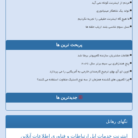
مردم از اینترنت کوتاه نمی آید
تولد یک شاهکار مینیاتوری
ما هیچ گاه اینترنت حقیقی را تجربه نکردیم
نسل سوم شاسی بلند ارباب حلقه ها
پربحث ترین ها
اطلاعات مشتریان سازنده کامپیوتر برملا شد
پنج هندزفری بی سیم برتر سال ۲۰۲۶
اوپن ای آی بهای ترجیح کارمندان خارجی به آمریکایی را می پردازد
چرا کامیون های کشنده همزمان از سه نوع لاستیک متفاوت استفاده می کنند؟
جدیدترین ها
تگهای رهاتل
اینترنت
خدمات
اپل
ارتباطات و فناوری اطلاعات
آنلاین