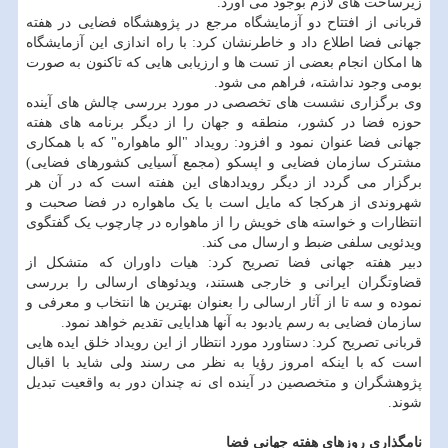
زیرساخت های لازم بوجود می آورد.
قربانی از افتتاح دو آزمایشگاه مرجع در پژوهشگاه فضایی در هفته
جهانی فضا اطلاع داد و خاطرنشان کرد: با راه اندازی این آزمایشگاه
ها امکان انجام بعضی از تست ها و ارزیابی هایی که تاکنون به صورت
بومی وجود نداشته، فراهم می شود.
وی برگزاری نشست های تخصصی در مورد بررسی چالش های آینده
حوزه فضا در کشور، منطقه و جهان را از دیگر برنامه های هفته
جهانی فضا عنوان نمود و افزود: رویداد "الو ماهواره" که با همکاری
مشترک سازمان فضایی و اپسکو (مجمع آسیایی کشورهای فضایی)
برگزار می گردد از دیگر رویدادهای این هفته است که در آن هر
شهروندی از هرکجا که مایل است با یک ماهواره در فضا صحبت و
انتظارات و خواسته های خویش را از ماهواره در چارچوب یک گفتگوی
ویدئویی سلفی ضبط و ارسال می کند.
دبیر هفته جهانی فضا تصریح کرد: هیات داوران که متشکل از
قضاوتگران ایرانی و خارجی هستند، ویدئوهای ارسالی را بررسی
نموده و سه تا از آثار ارسالی را بعنوان بهترین ها انتخاب و معرفی و
سازمان فضایی به رسم یادبود به آنها هدایایی تقدیم خواهد نمود.
قربانی تصریح کرد: دستاورد مورد انتظار از این رویداد خلق ایده هایی
است که با اینکه امروز رؤیا به نظر می رسند ولی شاید با اقبال
پژوهشگران و متخصصین در آینده ای نه چندان دور به واقعیت تبدیل
شوند.
نامگذاری روزهای هفته جهانی فضا