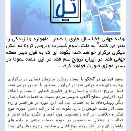
هفته جهانی فضا سال جاری با شعار ˮماهواره ها زندگی را
بهتر می كنندˮ به علت شیوع گسترده ویروس كرونا به شكل
دیگری برگزار خواهد شد؛ بگونه ای كه به قول دبیر هفته
جهانی فضا در ایران ترویج علم فضا در این هفته عموما در
بستر مجازی صورت خواهد گرفت.
سعید قربانی در گفتگو با ایسنا،
رویکرد سازمان فضایی در برگزاری
برنامه های هفته جهانی فضا در ایران را منطبق با انجمن جهانی هفته
فضا، ترویج
خدمات
و دستاوردهای فناوری فضایی دانست و اضافه
کرد: افزایش سطح آگاهی عمومی مردم نسبت به خدمات فضا پایه از
دیگر رویکردهای ما به حساب می آید. این مورد در هر قشر و رده
سنی آثار مثبت خویش را دارد، بگونه ای که در لایه
دانش
آموزی موج
تفکر و خلاقیت، در لایه دانشجویی موج امید و انگیزه برای تلاش و
فعالیت و اشتغال به خصوص در حوزه خدمات مبتنی بر داده های
ماهواره ای و در آحاد مردم موج اقبال و مطالبه از دولت ها برای ایجاد