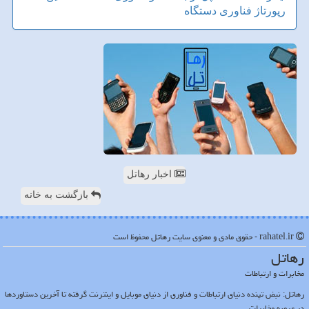
رپورتاژ
فناوری
دستگاه
اخبار رهاتل
بازگشت به خانه
rahatel.ir - حقوق مادی و معنوی سایت رهاتل محفوظ است
رهاتل
مخابرات و ارتباطات
رهاتل: نبض تپنده دنیای ارتباطات و فناوری از دنیای موبایل و اینترنت گرفته تا آخرین دستاوردها
در عرصه مخابرات