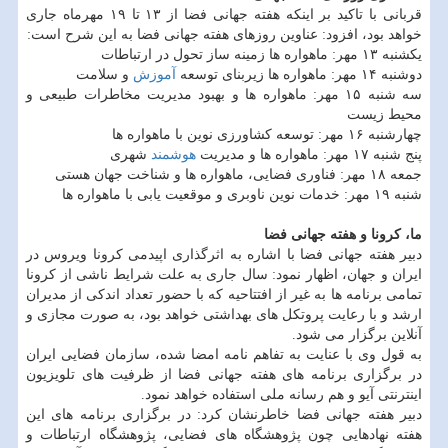
قربانی با تاکید بر اینکه هفته جهانی فضا از ۱۳ تا ۱۹ مهرماه جاری
خواهد بود، افزود: عناوین روزهای هفته جهانی فضا به این شرح است:
یکشنبه ۱۳ مهر: ماهواره ها زمینه ساز تحول در ارتباطات
دوشنبه ۱۴ مهر: ماهواره ها زیربنای توسعه
آموزش
و سلامت
سه شنبه ۱۵ مهر: ماهواره ها و بهبود مدیریت مخاطرات طبیعی و
محیط زیست
چهارشنبه ۱۶ مهر: توسعه کشاورزی نوین با ماهواره ها
پنج شنبه ۱۷ مهر: ماهواره ها و مدیریت
هوشمند
شهری
جمعه ۱۸ مهر: فناوری فضایی، ماهواره ها و شناخت جهان هستی
شنبه ۱۹ مهر: خدمات نوین ناوبری و موقعیت یابی با ماهواره ها
ما، کرونا و هفته جهانی فضا
دبیر هفته جهانی فضا با اشاره به اثرگذاری اپیدمی کرونا ویروس در
ایران و جهان، اظهار نمود: سال جاری به علت شرایط ناشی از کرونا
تمامی برنامه ها به غیر از افتتاحیه که با حضور تعداد اندکی از مدیران
ارشد و با رعایت پروتکل های بهداشتی خواهد بود، به صورت مجازی و
آنلاین برگزار می شود.
به قول وی با عنایت به تفاهم نامه امضا شده، سازمان فضایی ایران
در برگزاری برنامه های هفته جهانی فضا از ظرفیت های تلویزیون
اینترنتی آیو و هم رسانه ملی استفاده خواهد نمود.
دبیر هفته جهانی فضا خاطرنشان کرد: در برگزاری برنامه های این
هفته نهادهایی چون پژوهشگاه های فضایی، پژوهشگاه ارتباطات و