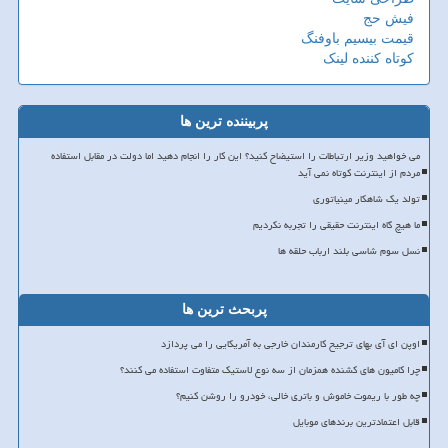
فیش حج
قیمت بیسیم باوفنگ
کوتاه کننده لینک
پربیننده ترین ها
می خواهید وزیر ارتباطات را استیضاح کنید؟ این کار را انجام دهید اما دولت در مقابل استفاده
مردم از اینترنت کوتاه نمی آید
تولد یک شاهکار مینیاتوری
ما هیچ گاه اینترنت حقیقی را تجربه نکردیم
نسل سوم شاسی بلند ارباب حلقه ها
پربحث ترین ها
اوپن ای آی بهای ترجیح کارمندان خارجی به آمریکایی را می پردازد
چرا کامیون های کشنده همزمان از سه نوع لاستیک متفاوت استفاده می کنند؟
چه طور با ریموت خاموش و باتری خالی، خودرو را روشن کنیم؟
قابل اعتمادترین برندهای موبایل