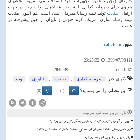
شرکای زنجیره تأمین تجهیزات خود استفاده می نماییم. تلاشهای
هواوی برای سرمایه گذاری با افزایش فعالیتهای دولت چین در جهت
ارتقای
صنعت
تولید نیمه رسانا همزمان شده است. هم اکنون صنعت
نیمه رسانا سازی آمریکا، کره جنوبی و تایوان از چین پیشرفته تر
هستند.
منبع:
rahatel.ir
1399/07/08
23:25:32
2048
5
/
5.0
تگهای خبر:
سرمایه گذاری
,
صنعت
,
فناوری
,
وب
این مطلب را می پسندید؟
(0)
(1)
تازه ترین مطالب مرتبط
اوپن ای آی بهای ترجیح کارمندان خارجی به آمریکایی را می پردازد
چرا کامیون های کشنده همزمان از سه نوع لاستیک متفاوت استفاده می کنند؟
رقیب چینی بنز و بی ام و به اروپا رفت