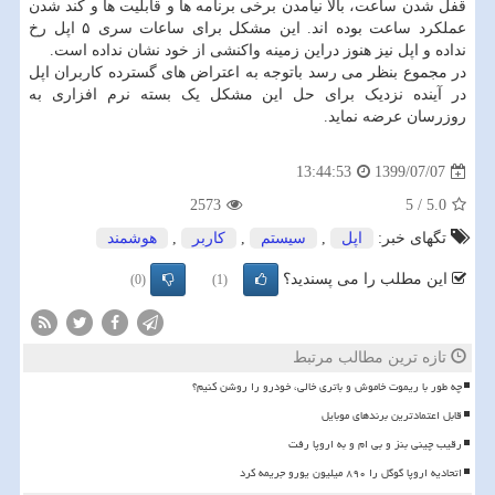
قفل شدن ساعت، بالا نیامدن برخی برنامه ها و قابلیت ها و کند شدن
عملکرد ساعت بوده اند. این مشکل برای ساعات سری ۵ اپل رخ
نداده و اپل نیز هنوز دراین زمینه واکنشی از خود نشان نداده است.
در مجموع بنظر می رسد باتوجه به اعتراض های گسترده کاربران اپل
در آینده نزدیک برای حل این مشکل یک بسته نرم افزاری به
روزرسان عرضه نماید.
1399/07/07
13:44:53
2573
5
/
5.0
تگهای خبر:
اپل
,
سیستم
,
كاربر
,
هوشمند
این مطلب را می پسندید؟
(0)
(1)
تازه ترین مطالب مرتبط
چه طور با ریموت خاموش و باتری خالی، خودرو را روشن کنیم؟
قابل اعتمادترین برندهای موبایل
رقیب چینی بنز و بی ام و به اروپا رفت
اتحادیه اروپا گوگل را ۸۹۰ میلیون یورو جریمه کرد