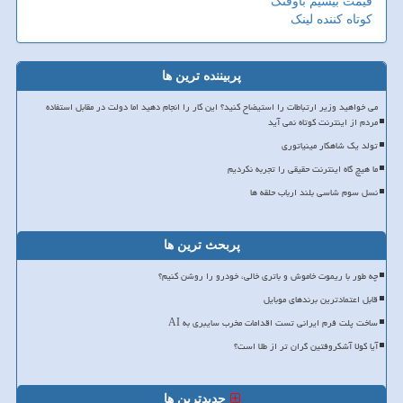
قیمت بیسیم باوفنگ
کوتاه کننده لینک
پربیننده ترین ها
می خواهید وزیر ارتباطات را استیضاح کنید؟ این کار را انجام دهید اما دولت در مقابل استفاده
مردم از اینترنت کوتاه نمی آید
تولد یک شاهکار مینیاتوری
ما هیچ گاه اینترنت حقیقی را تجربه نکردیم
نسل سوم شاسی بلند ارباب حلقه ها
پربحث ترین ها
چه طور با ریموت خاموش و باتری خالی، خودرو را روشن کنیم؟
قابل اعتمادترین برندهای موبایل
ساخت پلت فرم ایرانی تست اقدامات مخرب سایبری به AI
آیا کولا آشکروفتین گران تر از طلا است؟
جدیدترین ها