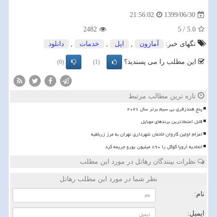
1399/06/30
21:56:02
2482
5
/
5.0
تگهای خبر:
آمازون
,
اپل
,
خدمات
,
دانلود
این مطلب را می پسندید؟
(0)
(1)
تازه ترین مطالب مرتبط
پنج هندزفری بی سیم برتر سال ۲۰۲۶
قابل اعتمادترین برندهای موبایل
اعزام اولین کاروان خادمان شهرداری تهران به مرز زرباطیه
اتحادیه اروپا گوگل را ۸۹۰ میلیون یورو جریمه کرد
نظرات بینندگان رهاتل در مورد این مطلب
نظر شما در مورد این مطلب رهاتل
نام:
ایمیل: