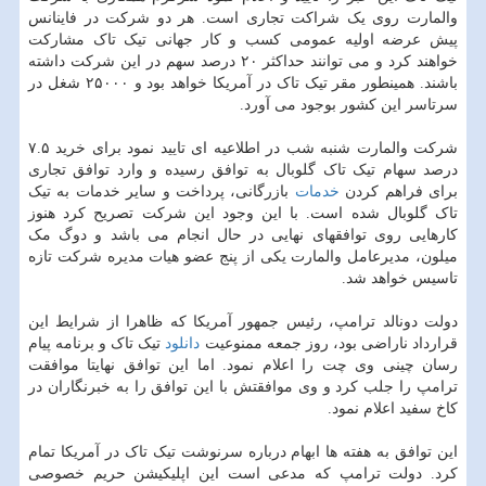
والمارت روی یک شراکت تجاری است. هر دو شرکت در فاینانس
پیش عرضه اولیه عمومی کسب و کار جهانی تیک تاک مشارکت
خواهند کرد و می توانند حداکثر ۲۰ درصد سهم در این شرکت داشته
باشند. همینطور مقر تیک تاک در آمریکا خواهد بود و ۲۵۰۰۰ شغل در
سرتاسر این کشور بوجود می آورد.
شرکت والمارت شنبه شب در اطلاعیه ای تایید نمود برای خرید ۷.۵
درصد سهام تیک تاک گلوبال به توافق رسیده و وارد توافق تجاری
برای فراهم کردن
خدمات
بازرگانی، پرداخت و سایر خدمات به تیک
تاک گلوبال شده است. با این وجود این شرکت تصریح کرد هنوز
کارهایی روی توافقهای نهایی در حال انجام می باشد و دوگ مک
میلون، مدیرعامل والمارت یکی از پنج عضو هیات مدیره شرکت تازه
تاسیس خواهد شد.
دولت دونالد ترامپ، رئیس جمهور آمریکا که ظاهرا از شرایط این
قرارداد ناراضی بود، روز جمعه ممنوعیت
دانلود
تیک تاک و برنامه پیام
رسان چینی وی چت را اعلام نمود. اما این توافق نهایتا موافقت
ترامپ را جلب کرد و وی موافقتش با این توافق را به خبرنگاران در
کاخ سفید اعلام نمود.
این توافق به هفته ها ابهام درباره سرنوشت تیک تاک در آمریکا تمام
کرد. دولت ترامپ که مدعی است این اپلیکیشن حریم خصوصی