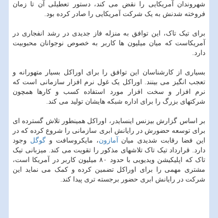
شهروندان آمریکایی را نقض می کند، دستور تعطیلی آن تا زمان
فروخته شدنش به یک شرکت آمریکایی را صادر کرده بود.
برای تیک تاک، این توافق به منزله فاز جدیدی در رشد انفجاری در
آمریکاست که میان میلیون ها کاربر به خصوص نوجوانان محبوبیت
دارد.
بسیاری از کارشناسان این توافق را برای اوراکل بسیار متهورانه و
تعجب انگیز می بینند. اوراکل یک غول نرم افزار سازمانی است که
نرم افزار و سخت افزار مورد استفاده کسب و کارها همچون
شرکتهای بزرگ را برای اداره شبکه هایشان تولید می کند.
بر اساس گزارش بیزنس اینسایدر، اوراکل همینطور تلاش گسترده ای
برای توسعه حضورش در رایانش ابری سازمانی را شروع کرده که در
این فضا رقابت شدیدی میان
آمازون
، مایکروسافت و
گوگل
وجود
دارد. قرارداد تیک تاک تلاشهای مذکور را تقویت می کند. میزبانی تیک
تاک که اپلیکیشن ویدیویی با حدود ۸۰ میلیون کاربر در آمریکا است،
مشتری مهمی را برای اوراکل تضمین کرده و کمک می نماید این
شرکت در رایانش ابری حضور برجسته تری پیدا کند.