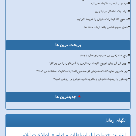
مردم از اینترنت کوتاه نمی آید
تولد یک شاهکار مینیاتوری
ما هیچ گاه اینترنت حقیقی را تجربه نکردیم
نسل سوم شاسی بلند ارباب حلقه ها
پربحث ترین ها
پنج هندزفری بی سیم برتر سال ۲۰۲۶
اوپن ای آی بهای ترجیح کارمندان خارجی به آمریکایی را می پردازد
چرا کامیون های کشنده همزمان از سه نوع لاستیک متفاوت استفاده می کنند؟
چه طور با ریموت خاموش و باتری خالی، خودرو را روشن کنیم؟
جدیدترین ها
تگهای رهاتل
اینترنت
خدمات
اپل
ارتباطات و فناوری اطلاعات
آنلاین