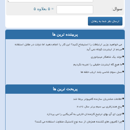
سوال:
= ۵ بعلاوه ۵
پربیننده ترین ها
می خواهید وزیر ارتباطات را استیضاح کنید؟ این کار را انجام دهید اما دولت در مقابل استفاده
مردم از اینترنت کوتاه نمی آید
تولد یک شاهکار مینیاتوری
ما هیچ گاه اینترنت حقیقی را تجربه نکردیم
نسل سوم شاسی بلند ارباب حلقه ها
پربحث ترین ها
اطلاعات مشتریان سازنده کامپیوتر برملا شد
پنج هندزفری بی سیم برتر سال ۲۰۲۶
اوپن ای آی بهای ترجیح کارمندان خارجی به آمریکایی را می پردازد
چرا کامیون های کشنده همزمان از سه نوع لاستیک متفاوت استفاده می کنند؟