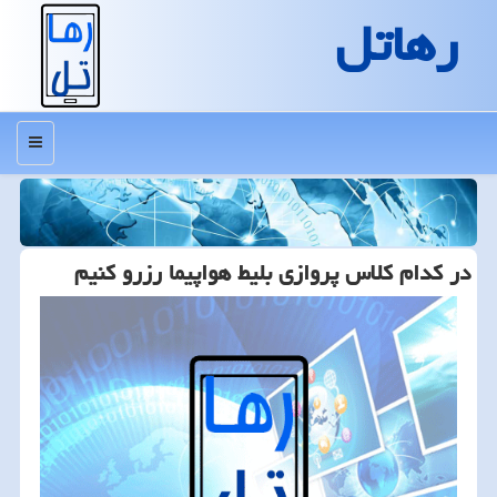
رهاتل
منو
در كدام كلاس پروازی بلیط هواپیما رزرو كنیم