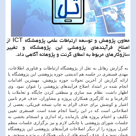
معاون پژوهش و توسعه ارتباطات علمی پژوهشگاه ICT از
اصلاح فرآیندهای پژوهشی این پژوهشگاه و تغییر
سازوكارهای مربوط به اعطای گرنت و پژوهانه آگاهی داد.
به گزارش رهاتل به نقل از پژوهشگاه ارتباطات و فناوری اطلاعات،
مهدی فسنقری در جلسه هم اندیشی حوزه پژوهشی این پژوهشگاه با
ارائه گزارش از آخرین تحولات حوزه پژوهش، مهمترین اقدامات
انجام شده در امتداد اصلاح فرآیندهای پژوهشی را عنوان نمود. وی
اظهار داشت: نظام مند سازی و منطقی کردن جایگاه و تعاملات با
کارفرما و به کارگیری همکاران پروژه و مشاوران، حذف فرم تامین
اعتبار و کوشش برای حذف الزام به چاپ نسخه فیزیکی، بعضی از
اصلاحاتی است که در این راستا انجام شده است. فسنقری تعیین
تکلیف و اختتام پروژه های بازمانده راه اندازی و انسجام بخشی به
جلسات شورای پژوهشی با چابکی لازم و نیز برگزاری جلسات منظم
کنترل پروژه را از دیگر اصلاحات فرآیندهای پژوهشی این پژوهشگاه
عنوان نمود و از حذف کمیته های ارزیابی همکاران پروژه و سنجش و