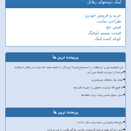
لینک دوستهای رهاتل
خرید و فروش خودرو
طراحی سایت
فیش حج
قیمت بیسیم باوفنگ
کوتاه کننده لینک
پربیننده ترین ها
می خواهید وزیر ارتباطات را استیضاح کنید؟ این کار را انجام دهید اما دولت در مقابل استفاده
مردم از اینترنت کوتاه نمی آید
تولد یک شاهکار مینیاتوری
ما هیچ گاه اینترنت حقیقی را تجربه نکردیم
نسل سوم شاسی بلند ارباب حلقه ها
پربحث ترین ها
پنج هندزفری بی سیم برتر سال ۲۰۲۶
اوپن ای آی بهای ترجیح کارمندان خارجی به آمریکایی را می پردازد