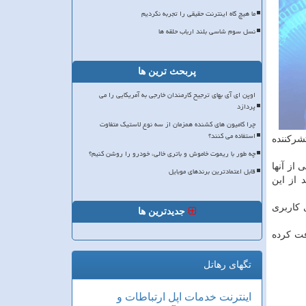
ما هیچ گاه اینترنت حقیقی را تجربه نکردیم
نسل سوم شاسی بلند ارباب حلقه ها
پربحث ترین ها
اوپن ای آی بهای ترجیح کارمندان خارجی به آمریکایی را می
پردازد
چرا کامیون های کشنده همزمان از سه نوع لاستیک متفاوت
استفاده می کنند؟
ا حساب های منتشرکننده
چه طور با ریموت خاموش و باتری خالی، خودرو را روشن کنیم؟
سوسی از آنها
قابل اعتمادترین برندهای موبایل
خواست های دولت های جهان را شامل می شود. پس از آمریکا، ژاپن ۲۲ درصد از این
د کل حساب های کاربری
جدیدترین ها
بی در ۹۸۵۹۵ حساب کاربری دریافت کرده
تگهای رهاتل
اینترنت
خدمات
اپل
ارتباطات و