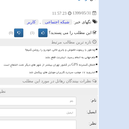
1399/05/31
11:57:23
تگهای خبر:
شبكه اجتماعی
,
كاربر
این مطلب را می پسندید؟
(0)
(1)
تازه ترین مطالب مرتبط
چه طور با ریموت خاموش و باتری خالی، خودرو را روشن کنیم؟
️جام جهانی به اتمام رسید، اینترنت قطع نشد
اختلال گسترده GPS در کشور تهران بیشتر از شهر های دیگر تحت الشعاع است
اندروید ۱۷ موجب سردرد کاربران موبایل های پیکسل شد
نظرات بینندگان رهاتل در مورد این مطلب
نظر
نام:
ایمیل:
نظر: