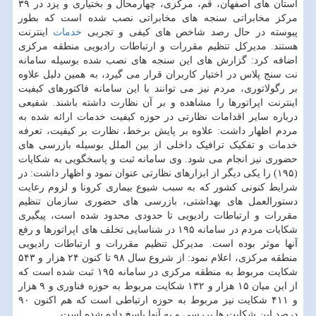
استان های اصفهان، قم، مرکزی، چهارمحال و بختیاری و یزد در ۳۹
مرکز مخابراتی سنجه های مخابراتی نصب شده است که بطور
پیوسته در حال رصد شاخص ‎های کیفی و تجربی
خدمات
اینترنت
هستند. مدیرکل تنظیم مقررات و ارتباطات رادیویی منطقه مرکزی
اضافه کرد: گزارش های این سنجه های نصب شده بوسیله سامانه
نت‎ سنج ‎پلاس در اختیار کاربران قرار می گیرد، به همین دلیل علاوه
بر رگولاتوری، مردم نیز می توانند با این سامانه فاکتورهای کیفیت
اینترنت اپراتورها را مشاهده و بر آن نظارت داشته باشند. شفیعی
درباره سایر اقدامات نظارتی در حوزه کیفیت خدمات ارائه شده به
مردم اظهار داشت: علاوه بر پایش برخط، نظارت بر کیفیت، تعرفه
خدمات و تفکیک ترافیک داخلی از بین الملل بوسیله بازرسی ‎های
حضوری نیز انجام می شود. وی سامانه ثبت و پاسخگویی به شکایات
(۱۹۵) را یکی دیگر از ابزارهای نظارتی عنوان نمود و اظهار داشت: در
شرایط کنونی کشور که به سبب شیوع بیماری کرونا و لزوم رعایت
دستورالعمل های بهداشتی، بازرسی های حضوری سازمان تنظیم
مقررات و ارتباطات رادیویی تا حدودی محدود شده است، پیگیری
شکایات مردم در سامانه ۱۹۵ در شناسایی تخلف های اپراتورها و رفع
آنها موثر بوده است. مدیرکل تنظیم مقررات و ارتباطات رادیویی
منطقه مرکزی، اعلام نمود: از شروع سال ۹۸ تا کنون ۲۴ هزار و ۵۴۳
شکایت مربوط به منطقه مرکزی در سامانه ۱۹۵ ثبت شده است که
از این میان ۱۵ هزار و ۱۳۲ شکایت مربوط به حوزه فناوری و ۹ هزار
و ۴۱۱ شکایت نیز مربوط به حوزه ارتباطی است که هم اکنون ۹۰
درصد این شکایت ها بررسی و به آنها پاسخ داده شده است.