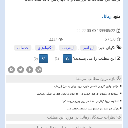
منبع:
رهاتل
1399/05/22
22:22:00
2217
5
/
5.0
تگهای خبر:
اپراتور
,
اینترنت
,
تكنولوژی
,
خدمات
این مطلب را می پسندید؟
(0)
(1)
تازه ترین مطالب مرتبط
اعزام اولین کاروان خادمان شهرداری تهران به مرز زرباطیه
استفاده از تکنولوژی های جدید در راه اندازی تونل های ترافیکی پایتخت
اتحادیه اروپا گوگل را ۸۹۰ میلیون یورو جریمه کرد
تمرکز ایرانسل بر مسئولیت ارتباطی جواب داد
نظرات بینندگان رهاتل در مورد این مطلب
نظر شما در مورد این مطلب رهاتل