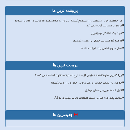
پربیننده ترین ها
می خواهید وزیر ارتباطات را استیضاح کنید؟ این کار را انجام دهید اما دولت در مقابل استفاده
مردم از اینترنت کوتاه نمی آید
تولد یک شاهکار مینیاتوری
ما هیچ گاه اینترنت حقیقی را تجربه نکردیم
نسل سوم شاسی بلند ارباب حلقه ها
پربحث ترین ها
چرا کامیون های کشنده همزمان از سه نوع لاستیک متفاوت استفاده می کنند؟
چه طور با ریموت خاموش و باتری خالی، خودرو را روشن کنیم؟
قابل اعتمادترین برندهای موبایل
ساخت پلت فرم ایرانی تست اقدامات مخرب سایبری به AI
جدیدترین ها