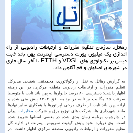
رهاتل: سازمان تنظیم مقررات و ارتباطات رادیویی از راه
اندازی یك میلیون پورت دسترسی اینترنت پهن باند ثابت
مبتنی بر تكنولوژی های VDSL و FTTH تا آخر سال جاری
در شهرهای اصفهان و قم آگاهی داد.
به گزارش رهاتل به نقل از رگولاتوری، محمدتقی شفیعی مدیرکل
تنظیم مقررات و ارتباطات رادیویی منطقه مرکزی، در این زمینه
اظهار داشت: دسترسی ۸۰ درصد خانوارها به پهن باند ثابت با متوسط
سرعت ۲۵ مگابیت بر ثانیه در برنامه افق ۱۴۰۴ پیش بینی شده و
ارائه پهن باند ثابت از طرف برخی اپراتورها با همکاری سایر نهادها
مانند شهرداری ها، شرکت های توزیع برق و شرکت
مخابرات
ایران
در چارچوب برنامه زمان بندی شده در بعضی استانها شروع شده
است. وی درباره نحوه پایش کیفیت سرویس اینترنت در اداره کل
تنظیم مقررات و ارتباطات رادیویی منطقه مرکزی اظهار داشت: در