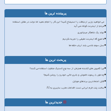
پربیننده ترین ها
می خواهید وزیر ارتباطات را استیضاح کنید؟ این کار را انجام دهید اما دولت در مقابل استفاده
مردم از اینترنت کوتاه نمی آید
تولد یک شاهکار مینیاتوری
ما هیچ گاه اینترنت حقیقی را تجربه نکردیم
نسل سوم شاسی بلند ارباب حلقه ها
پربحث ترین ها
چرا کامیون های کشنده همزمان از سه نوع لاستیک متفاوت استفاده می کنند؟
چه طور با ریموت خاموش و باتری خالی، خودرو را روشن کنیم؟
قابل اعتمادترین برندهای موبایل
ساخت پلت فرم ایرانی تست اقدامات مخرب سایبری به AI
جدیدترین ها