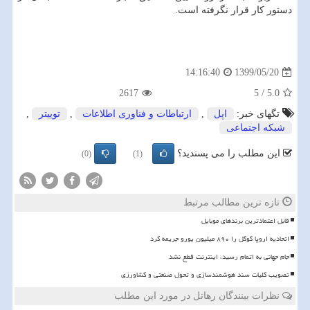
دستور کار قرار نگرفته است.
1399/05/20
14:16:40
2617
5
/
5.0
تگهای خبر:
اپل
,
ارتباطات و فناوری اطلاعات
,
توییتر
,
شبكه اجتماعی
این مطلب را می پسندید؟
(0)
(1)
تازه ترین مطالب مرتبط
قابل اعتمادترین برندهای موبایل
اتحادیه اروپا گوگل را ۸۹۰ میلیون یورو جریمه کرد
️جام جهانی به اتمام رسید، اینترنت قطع نشد
تصویب کلیات سند هوشمندسازی و تحول صنعتی و کشاورزی
نظرات بینندگان رهاتل در مورد این مطلب