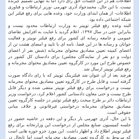
اطلاعات هم در این جلسات حق رای دارد اما به تنهایی تصمیم گیرنده
نیست. با این حال، محمدجواد آذری جهرمی -وزیر ارتباطات و فناوری
اطلاعات- از همان ابتدای وزارت خود، وعده هایی برای رفع فیلتر این
شبکه اجتماعی داده بود.
البته وعده رفع فیلتر توییتر به وزارت ارتباطات محدود نیست و
بنابراین حتی در سال ۱۳۹۷، اعلام گردید با عنایت به افزایش تقاضای
عمومی و جامعه رسانه ای کشور برای رفع فیلتر توییتر و فعالیت
جوانان و رسانه ها در این فضا، نامه ای با تایید و امضای هشت تن از
اعضای کمیته تعیین مصادیق محتوای مجرمانه (شش نفر از اعضای
دولت و دو نفر از نمایندگان مجلس) برای دادستان کل کشور در
خصوص طرح این مورد در کارگروه تعیین مصادیق محتوای مجرمانه و
رفع فیلتر توییتر ارسال شد.
هرچند بعد از آن عنوان شد فیلترینگ توییتر که با رای دادگاه صورت
گرفته است و قابل طرح در کارگروه تعیین مصادیق محتوای مجرمانه
نیست و درخواست برای رفع فیلتر توییتر منتفی شده و دیگر قابل
طرح نیست و حتی معاون دادستانی کشور اعلام کرد، درخواست وزیر
ارتباطات دائر بر طرح مبحث رفع فیلتر توئیتر در جلسه کارگروه تعیین
مصادیق محتوای مجرمانه درخواستی غیرقانونی و خلاف مبانی
حقوقی است.
با این حال، آذری جهرمی بار دیگر و این دفعه در حاشیه حضور در
جلسه کمیسیون صنایع مجلس از درخواست این وزارتخانه برای رفع
فیلتر توییتر اطلاع داد و اظهار داشت: این مورد جزو حوزه هایی است
که مربوط به کارگروه تعیین مصادیق مجرمانه است اما تابحال در