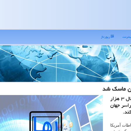
نترنت
رپورتاژ
ون ماسك شد
به گزارش رهاتل شركت آمازون اجازه یافته با ارسال ۳ هزار
سراسر جهان
ند.
اطات آمریکا