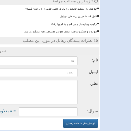
تازه ترین مطالب مرتبط
چه طور با ریموت خاموش و باتری خالی، خودرو را روشن کنیم؟
قابل اعتمادترین برندهای موبایل
رقیب چینی بنز و بی ام و به اروپا رفت
انویدیا و مایکروسافت ائتلاف هوش مصنوعی امن تشکیل دادند
نظرات بینندگان رهاتل در مورد این مطلب
نظر
نام:
ایمیل:
نظر:
سوال:
= ۸ بعلاوه ۳