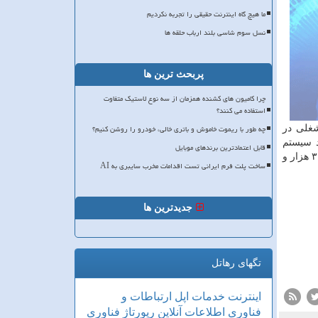
ما هیچ گاه اینترنت حقیقی را تجربه نکردیم
نسل سوم شاسی بلند ارباب حلقه ها
پربحث ترین ها
چرا کامیون های کشنده همزمان از سه نوع لاستیک متفاوت
استفاده می کنند؟
چه طور با ریموت خاموش و باتری خالی، خودرو را روشن کنیم؟
ی شغلی در
ر سال ۲۰۱۸ طرح خود برای ایجاد سیستم
قابل اعتمادترین برندهای موبایل
کوییپر را اعلام نمود. اما تاییدیه کمیسیون فدرال ارتباطات به آمازون اجازه می دهد فرآیند ارسال ماهواره های اینترنتی به فضا را آغاز کند.۳ هزار و
ساخت پلت فرم ایرانی تست اقدامات مخرب سایبری به AI
جدیدترین ها
تگهای رهاتل
اینترنت
خدمات
اپل
ارتباطات و
فناوری اطلاعات
آنلاین
رپورتاژ
فناوری