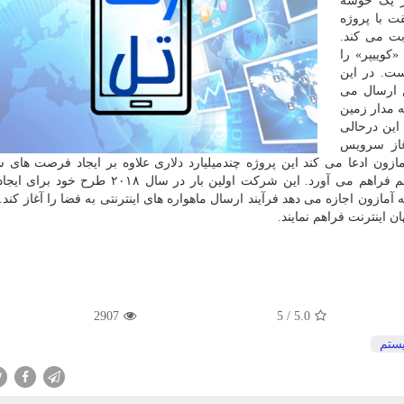
۱۰ میلیارد دلار یک خوشه
ت با پروژه
بت می کند.
وییپر» را
ه اینترنتی است. در این
تلف از زمین ارسال می
 با ارسال ۵۸۷ ماهواره به مدار زمین
این درحالی
آغاز سرویس
ن نیاز دارد. آمازون ادعا می کند این پروژه چندمیلیارد دلاری علاوه بر ایجاد فرصت ها
آمریکا، اینترنت پرسرعت برای نقاط دورافتاده جهان را هم فراهم می آورد. این شرکت اولین بار د
2907
5
/
5.0
ستم