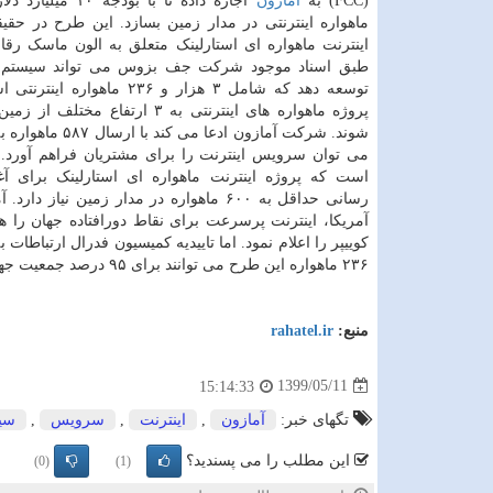
(FCC) به
آمازون
اجازه داده تا با بودجه 
ماهواره اینترنتی در مدار زمین بسازد. این طرح در حقیق
اینترنت ماهواره ای استارلینک متعلق به الون ماسک رقا
طبق اسناد موجود شرکت جف بزوس می تواند سیستم «ک
توسعه دهد که شامل ۳ هزار و ۲۳۶ ماهوار
پروژه ماهواره های اینترنتی به ۳ ارتفاع مخ
شوند. شرکت آمازون ادعا می کند
می توان سرویس اینترنت را برای مشتریان فراهم آورد. 
است که پروژه اینترنت ماهواره ای استارلینک برای 
رسانی حداقل به ۶۰۰ ماهواره در مدار زمی
۲۳۶ ماهواره این طرح می توانند برای ۹۵ درصد جمعیت جهان اینترنت فراهم نمایند.
منبع:
rahatel.ir
1399/05/11
15:14:33
تگهای خبر:
آمازون
,
اینترنت
,
سرویس
,
سی
این مطلب را می پسندید؟
(0)
(1)