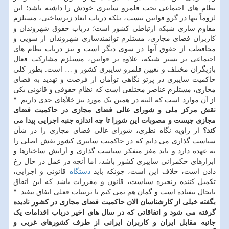
نظام های اجتماعی تحت قلمرو سایبری خودش را داشته باشد؛ این
لزوماً تنها در گرو قوانین نیست، بلکه درباب ابعاد زیرساختی، مستلزم
مقاوم سازی شبکه ارتباطی کشور است؛ درباب حقوق شهروندان و
کاربران فضای مجازی، مستلزم توانمندسازی شهروندان از سویی و
محافظت از حقوق آنها در سوی دیگر است و نیز درباب نظام های
اجتماعی بر بستر شبکه، علاوه بر قوانین، مستلزم مشارکت فعال
بازیگران مختلف و تعیین قلمرو سایبری کشور و … است. بطور کلی
حاکمیت سایبری در پرتو نگاهی توأمان از فرصت و تهدید به فضای
مجازی، مستلزم عناصر مختلفی است که نظام حقوقی و قانونی یکی
از آن موارد است که البته در همین یک مورد نیز خلأهای جدی داریم.
*
نقش مرکز ملی و شورای عالی فضای مجازی در حاکمیت فضای
مجازی چیست و مصوبات این شورا تا چه اندازه جنبه اجرایی پیدا می
کند؟
از زاویه نگاه نظری، شورای عالی فضای مجازی را در شأن
سیاست گذاری می دانم که در حاکمیت سایبری کشور نقش اصلی را
به عهده دارد و باید مغز متفکر سیاست گذاری و آرایش ساختارها و
ابزارهای حکمرانی سایبری کشور باشد، اما آنچه در عمل در حال رخ
دادن است، خلاف این است، چونکه باید
دستگاه
قانونی و اجرایی،
تکمیل کننده زنجیره سیاست، قانون و مقررات باشد که این اتفاق
تابحال نیفتاده است و گمان هم نمی کنم با ترتیبات فعلی اتفاق بیفتد.
*
بگفته خیلی از کارشناسان الان حاکمیت فضای مجازی در کشور نادیده
گرفته می شود و اتفاقاتی که در سال های اخیر درباب اقدامات یک
جانبه مقابل ایران و کاربران ایرانی از طرف کشورهای غربی و