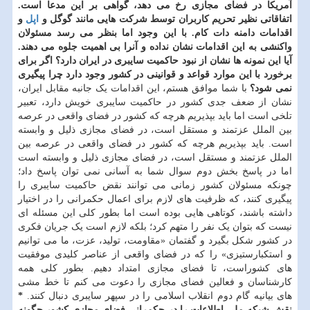
آمریکا در فضای مجازی رخ می دهد، گواهی بر این مدعا است.
اتفاقاتی نظیر تحریم کاربران توسط شرکت هایی مانند گوگل و
اپل
و
اقدامات دامنه دات کام. با این وجود اما بنظر می رسد مسئولان
واکنشی به این اقدامات نشان نداده و آنرا بی اهمیت جلوه می دهند.
آیا این نمونه ها نشان از نبود حاکمیت سایبری در ایران دارد؟ اگر برای
برخورد با این موارد قواعد و قوانینی در کشور وجود دارد چرا پیگیری
نمی شود؟
با شما موافق هستم، این اقدامات یک جانبه مقابل ایران،
نشان از ضعف جدی کشور در حاکمیت سایبری خویش دارد، تعبیر
تلخی است اما باید بپذیریم هرچه که کشور در فضای واقعی در عرصه
بین الملل عزتمند و مستقل است، در فضای مجازی ذلیل و وابسته
است. باید بپذیریم هرچه که کشور در فضای واقعی در عرصه بین
الملل عزتمند و مستقل است، در فضای مجازی ذلیل و وابسته است
اما در پاسخ بخش دوم سوال شما به آسانی نمی توان پاسخ داد؛
چونکه مسئولان کشور زمانی می توانند نقض حاکمیت سایبری را
پیگیری کنند، که ظرفیت های لازم برای اعمال حکمرانی را در اختیار
داشته باشند، کوتاهی هایی بوده است اما بطور کلی این مسئله ای
نیست که بتوان یک نفر را متهم کرد؛ بلکه لازم است یک جریان فکری
در کشور شکل بگیرد و گفتمان «مقاومت، تولید، عزت، ما می توانیم
و استکبارستیزی» را که در فضای واقعی از عناصر کلیدی موفقیت
های کشوراست، تا فضای مجازی امتداد دهیم. بطور کلی همه
کارشناسان و فعالین فضای مجازی را دعوت می کنم تا خط مشی
های بیانیه گام دوم انقلاب اسلامی را در سپهر سایبری دنبال کنند.
*
نقش شبکه ملی اطلاعات را در حکمرانی فضای مجازی کشور چگونه