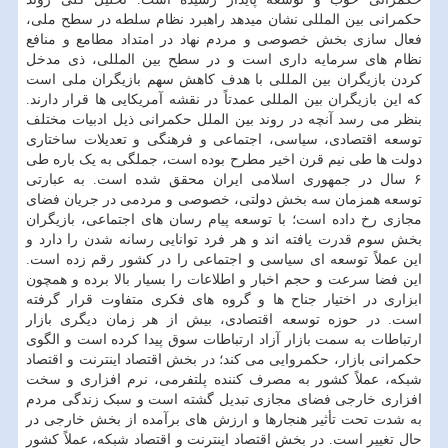
حکمرانی بین المللی نشان میدهد راهبرد نظام سلطه در سطح ملی،
فعال سازی بخش خصوصی و مردم نهاد در امتداد مطامع و منافع
نظام های سرمایه داری است و در سطح بین المللی، ذی مدخل
کردن بازیگران بین المللی با هدف کاهش سهم بازیگران ملی است
که این بازیگران بین المللی عمدتاً در نقشه آمریکایی ها قرار دارند.
بنظر می رسد آنچه در روند بین الملل حکمرانی ذیل ادبیات مختلف
توسعه اقتصادی، سیاسی، اجتماعی و فرهنگی و تعدیلات ساختاری
دولت ها طی نیم قرن اخیر مطرح بوده است، جملگی به یک باره طی
۶ سال در جمهوری اسلامی ایران محقق شده است. به عبارتی
توسعه همزمان سه بخش دولتی، خصوصی و مردمی در جریان فضای
مجازی رخ داده است؛ با توسعه پیام رسان های اجتماعی، بازیگران
بخش سوم قدرت یافته اند و هر فرد توانایی رسانه شدن را دارد و
این عملاً توسعه ای سیاسی و اجتماعی را در کشور رقم زده است.
این فضا سرعت و حجم اخبار و اطلاعات را بسیار بالا برده و همچون
ابزاری در اختیار جناح ها و گروه های فکری متفاوت قرار گرفته
است. در حوزه توسعه اقتصادی، بیش از هر زمان دیگری بازار
ارتباطات به سمت بازار آزاد ارتباطات سوق پیدا کرده است و الگوی
حکمرانی بازار، حکمروایی می کند؛ در بخش اقتصاد اینترنت و اقتصاد
شبکه، عملاً کشور به مصرف کننده پلتفرمی، نرم افزاری و سخت
افزاری خارجی فضای مجازی تبدیل گشته است و سبک زندگی مردم
به شدت تحت تأثیر هنجارها و ارزش های برآمده از بخش خارجی در
حال تغییر است. در بخش اقتصاد اینترنت و اقتصاد شبکه، عملاً کشور