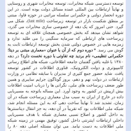
توسعه دسترسی شبکه مخابرات، توسعه مخابرات شهری و روستایی
و نهایتاً ارتباطات بین المللی عمده مسائل دولت بوده است. در این
دوره انحصار دولتی و حکمرانی سلسله مراتبی در حوزه فاوا، مبتنی
بر منطق شکست بازار در توسعه زیرساخت (last mile)، شکل می
گیرد. حتی امروز که یک دهه از خصوصی سازی مخابرات می گذرد،
شواهد نشان میدهد که بخش خصوصی همچنان علاقه ای به توسعه
زیرساخت های ارتباطی که سرمایه سنگینی را می طلبد ندارد و
زمزمه هایی در خصوص دولتی شدن بخش توسعه ارتباطات ثابت به
گوش می رسد.
* دوره دوم که از آن با عنوان «معماری مبتنی بر دیتا؛
حکمرانی تنظیمی» نام بردید چه تفاوتی با دوره نخست دارد؟
در دهه
۱۳۸۰ با غلبه یافتن گفتمان جامعه اطلاعاتی، شبکه های اطلاع رسانی
کامپیوتری و دولت الکترونیک، فناوری اطلاعات در کشور توسعه
یافت. شاید حضور جمع کثیری از مدیران با سابقه نظامی در وزارت
ارتباطات در دولت نهم و دهم، بروز گوناگون جرایم سایبری و همین
طور ضعف زیرساخت های ملی، نگرانی ها را درباب امنیت اطلاعات
بیش ازپیش در کشور به وجود آورد. این مساله باتوجه به مسیریابی
داده در خارج از ایران به سبب مدل معماری زیرساخت شبکه در آن
زمان، تشدید شد تا نهایتاً ساخت دهی که به این مسئله انجام شد،
شبکه ملی اطلاعات بود که تقریباً در آن دهه، به جز انتقال دیتاسنترها
به داخل کشور و اصلاح نسبی معماری شبکه با هدف مسیریابی
داخلیِ ارتباطات اینترنتی داخل کشور، توفیق مهمی در زمینه شبکه
ملی اطلاعات به دست نیامد. می توان مسئله اصلی دهه ۸۰ را