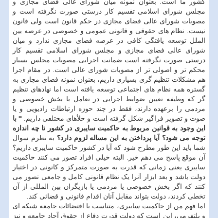
کشور ما است. بعنوان نمونه میان شورای عالی فضای مجازی و
مجلس شورای اسلامی تقسیم کار درستی صورت نگرفته است و
مصوبات شورای عالی فضای مجازی در حکم قانون است ولی قانون
نیست. نظام های حقوقی و قانونی عمومی و خصوصی در عرصه بین
الملل توسعه یافتگی کافی در عرصه فضای مجازی ندارد و میان
شورای عالی فضای مجازی و مجلس شورای اسلامی تقسیم کار
درستی صورت نگرفته است ضمانت اجرایی مصوبات مجلس بسیار
محکم تر و اصولی تر از مصوبات شورای عالی است. در مقام اجرا
هم مشکلات تنظیم گری بسیاری داریم، بعنوان نمونه فضای مجازی به
گستره همه نظام های اجتماعی توسعه یافته است اما نهادهای تنظیم
گر که وظیفه تعیین ضوابط اجرایی در تعامل با بخش خصوصی و
مردمی را برعهده دارند، فقط در چند حوزه ارتباطات رادیویی و یا
صوت و تصویر فراگیر شکل گرفته است و خلأهای مختلفی داریم.
* با
این وجود به قوانین مربوط به حاکمیت سایبری در کشور تا چه اندازه
توجه می شود؟ آیا پرداختن به این مساله لزوم دارد؟
به نظرم سوال
شما باید این طور مطرح شود که آیا در کشور حاکمیت سایبری داریم؟
آن موقع پاسخ می دهم خیر. البته خیلی افراد تصور می کنند حاکمیت
سایبری یعنی زمانی که قدرت به صورت متمرکز و کانونی در اختیار
دولت باشد و بعد ابزار آنرا یک نظام قانونی کامل و جامعی تصور می
کنند که اگر بخش خصوصی یا مردمی یا بازیگران بین المللی از آن
تخطی کردند، دولت بتواند مقابل آنان اقدام قانونی و قضائی کند.
اما فهم من از حاکمیت سایبری، متناسب با اقتضائات جامعه شبکه ای
و پلتفرمی، این است که دولت قدرت دفاع از حقوق آحاد جامعه و نیز