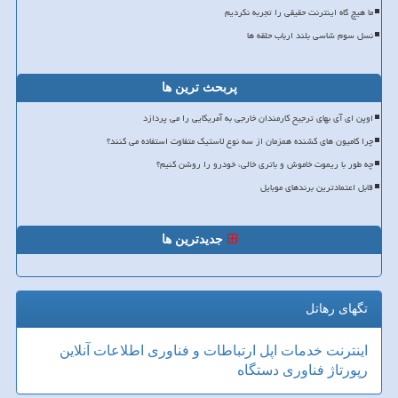
ما هیچ گاه اینترنت حقیقی را تجربه نکردیم
نسل سوم شاسی بلند ارباب حلقه ها
پربحث ترین ها
اوپن ای آی بهای ترجیح کارمندان خارجی به آمریکایی را می پردازد
چرا کامیون های کشنده همزمان از سه نوع لاستیک متفاوت استفاده می کنند؟
چه طور با ریموت خاموش و باتری خالی، خودرو را روشن کنیم؟
قابل اعتمادترین برندهای موبایل
جدیدترین ها
تگهای رهاتل
اینترنت
خدمات
اپل
ارتباطات و فناوری اطلاعات
آنلاین
رپورتاژ
فناوری
دستگاه