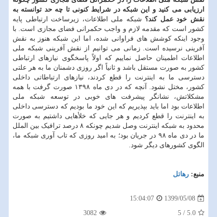
ارزیابی می کنید و این شبکه در شرایط کنونی تا چه حد توانسته به
نقش خود عمل کند؟
شبکه ملی اطلاعات، زیرساخت ارتباطی پایه
کشور است که مقدمه لازم و واجب حکمرانی فضای مجازی است. با
وجود اینکه کوشش های فراوانی شده، اما این شبکه هنوز به نقش
آفرینی نرسیده است. زمانی می توانیم از نقش آفرینی شبکه ملی
اطلاعات اطمینان حاصل نماییم که اولاً پاسخگوی نیازهای ارتباطی
کشور به صورت مستقل باشد و ثانیاً اگر روزی دشمنان ما به هر علتی
دسترسی ما به اینترنت را قطع کردند، نیازهای ارتباطاتی داخلی
کشور، مختل نشود. آنچه که در دی ماه ۱۳۹۸ صورت گرفت با همه
مشکلاتش، نشانگر پیشرفت های خوبی در توسعه شبکه ملی
اطلاعات بود اما باید بپذیریم که این خود ما بودیم که دسترسی داخلی
به اینترنت را قطع کردیم و هر جایی که خلأهایی داشتیم به صورت
محدود به شبکه اینترنت وصل شدیم چونکه ۸ درصد ترافیک بین الملل
ما در دی ماه ۹۸ در جریان بود؛ به امید روزی که تاب آوری شبکه ما،
الگوی کشورهای دیگر شود.
منبع:
رهاتل
1399/05/08
15:04:07
3082
5
/
5.0