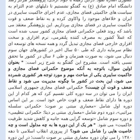
دانشگاه امام صادق (ع) به گفتگو نشستیم تا دلیلهای عدم التزام به
سیاست های حاکمیتی فضای مجازی، عدم اجرای حاکمیت سایبری در
ایران و خلاءهای موجود را واکاوی کرده و به نقاط ضعف و قوت
حاکمیت سایبری در فضای مجازی بپردازیم. این پژوهشگر معتقد می
باشد که روند فعلی حکمرانی فضای مجازی کشور سبب شده است
که عملاً کشور به مصرف کننده پلتفرمی، نرم افزاری و سخت
افزاری خارجی فضای مجازی تبدیل گردد و همه نسخه های توسعه ای
نظام سرمایه داری که طی ۵۰ سال اخیر در کشورهای جهان سوم
دنبال می شود، به صورت همزمان و طی ۶ سال در کشور ما تحقق
نسبی یافته است. مشروح این گفتگو به شرح زیر است:
* بعنوان
اولین سوال، باتوجه به آنکه موضوع حکمرانی فضای مجازی و
حاکمیت سایبری یکی از مباحث مهم و مورد توجه هر کشوری شمرده
می شود، این بحث در کشور ما چگونه مدیریت می شود و نقاط
ضعف و قوت آن چیست؟
حکمرانی فضای مجازی جمهوری اسلامی
ایران را می توان در سه دوره کلی تقسیم کرد که هر کدام از این
دوره ها دارای نقاط ضعف و قوت خاص خود است. بر این اساس
دوره اول شامل «معماری مبتنی بر صوت؛ حکمرانی سلسله
مراتبی»، دوره دوم شامل «معماری مبتنی بر دیتا؛ حکمرانی تنظیمی»
و دوره سوم شامل «توسعه گرایی همه جانبه و کاهش شدید ظرفیت
حاکمیت» می شود.
* هر یک از این دوره ها به چه مدلول است و چه
خاصیت هایی را شامل می شود؟
از پیروزی انقلاب اسلامی تا دهه
۱۳۸۰ را می توان دوره معماری مبتنی بر صوت دانست؛ در این دوره