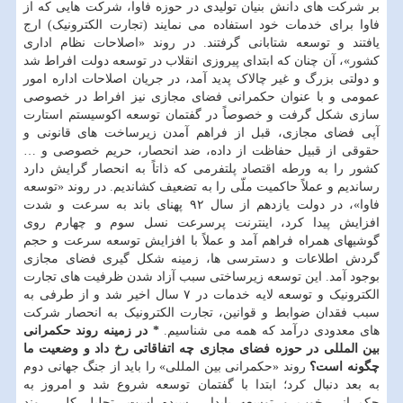
بر شرکت های دانش بنیان تولیدی در حوزه فاوا، شرکت هایی که از
فاوا برای خدمات خود استفاده می نمایند (تجارت الکترونیک) ارج
یافتند و توسعه شتابانی گرفتند. در روند «اصلاحات نظام اداری
کشور»، آن چنان که ابتدای پیروزی انقلاب در توسعه دولت افراط شد
و دولتی بزرگ و غیر چالاک پدید آمد، در جریان اصلاحات اداره امور
عمومی و با عنوان حکمرانی فضای مجازی نیز افراط در خصوصی
سازی شکل گرفت و خصوصاً در گفتمان توسعه اکوسیستم استارت
آپی فضای مجازی، قبل از فراهم آمدن زیرساخت های قانونی و
حقوقی از قبیل حفاظت از داده، ضد انحصار، حریم خصوصی و …
کشور را به ورطه اقتصاد پلتفرمی که ذاتاً به انحصار گرایش دارد
رساندیم و عملاً حاکمیت ملّی را به تضعیف کشاندیم. در روند «توسعه
فاوا»، در دولت یازدهم از سال ۹۲ پهنای باند به سرعت و شدت
افزایش پیدا کرد، اینترنت پرسرعت نسل سوم و چهارم روی
گوشیهای همراه فراهم آمد و عملاً با افزایش توسعه سرعت و حجم
گردش اطلاعات و دسترسی ها، زمینه شکل گیری فضای مجازی
بوجود آمد. این توسعه زیرساختی سبب آزاد شدن ظرفیت های تجارت
الکترونیک و توسعه لایه خدمات در ۷ سال اخیر شد و از طرفی به
سبب فقدان ضوابط و قوانین، تجارت الکترونیک به انحصار شرکت
های معدودی درآمد که همه می شناسیم.
* در زمینه روند حکمرانی
بین المللی در حوزه فضای مجازی چه اتفاقاتی رخ داد و وضعیت ما
چگونه است؟
روند «حکمرانی بین المللی» را باید از جنگ جهانی دوم
به بعد دنبال کرد؛ ابتدا با گفتمان توسعه شروع شد و امروز به
حکمرانی خوب و توسعه پایدار رسیده است. تحلیل کلی روند