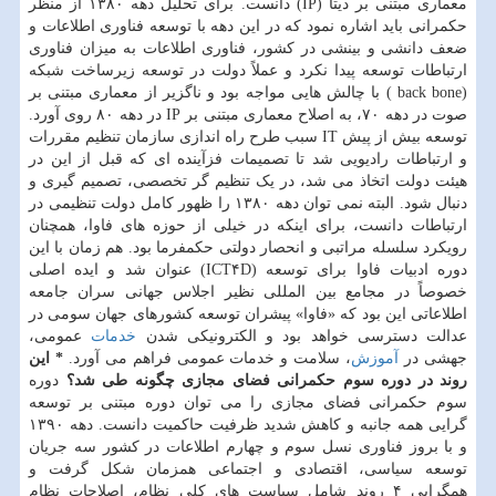
معماری مبتنی بر دیتا (IP) دانست. برای تحلیل دهه ۱۳۸۰ از منظر
حکمرانی باید اشاره نمود که در این دهه با توسعه فناوری اطلاعات و
ضعف دانشی و بینشی در کشور، فناوری اطلاعات به میزان فناوری
ارتباطات توسعه پیدا نکرد و عملاً دولت در توسعه زیرساخت شبکه
(back bone ) با چالش هایی مواجه بود و ناگزیر از معماری مبتنی بر
صوت در دهه ۷۰، به اصلاح معماری مبتنی بر IP در دهه ۸۰ روی آورد.
توسعه بیش از پیش IT سبب طرح راه اندازی سازمان تنظیم مقررات
و ارتباطات رادیویی شد تا تصمیمات فزآینده ای که قبل از این در
هیئت دولت اتخاذ می شد، در یک تنظیم گر تخصصی، تصمیم گیری و
دنبال شود. البته نمی توان دهه ۱۳۸۰ را ظهور کامل دولت تنظیمی در
ارتباطات دانست، برای اینکه در خیلی از حوزه های فاوا، همچنان
رویکرد سلسله مراتبی و انحصار دولتی حکمفرما بود. هم زمان با این
دوره ادبیات فاوا برای توسعه (ICT۴D) عنوان شد و ایده اصلی
خصوصاً در مجامع بین المللی نظیر اجلاس جهانی سران جامعه
اطلاعاتی این بود که «فاوا» پیشران توسعه کشورهای جهان سومی در
عدالت دسترسی خواهد بود و الکترونیکی شدن
خدمات
عمومی،
جهشی در
آموزش
، سلامت و خدمات عمومی فراهم می آورد.
* این
روند در دوره سوم حکمرانی فضای مجازی چگونه طی شد؟
دوره
سوم حکمرانی فضای مجازی را می توان دوره مبتنی بر توسعه
گرایی همه جانبه و کاهش شدید ظرفیت حاکمیت دانست. دهه ۱۳۹۰
و با بروز فناوری نسل سوم و چهارم اطلاعات در کشور سه جریان
توسعه سیاسی، اقتصادی و اجتماعی همزمان شکل گرفت و
همگرایی ۴ روند شامل سیاست های کلی نظام، اصلاحات نظام