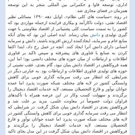
اداری، توسعه فاوا و حکمرانی بین المللی منجر به این توسعه
همزمان در فضای مجازی شد.
در روند «سیاست های کلی نظام»، اوایل دهه ۱۳۹۰ مسائلی نظیر
اقتصاد نفتی، دولت ناکارآمد و بیکاری فزاینده ازجمله مواردی بود که
کشور را به سمت سیاست کلی پشتیبانی از اقتصاد مقاومتی با جهت
گیری تولیدی و
دانش
بنیان رساند. ایده اصلی این بود که بجای آنکه
منابع خام و سرمایه، ایجادکننده ارزش افزوده باشند، دانش و سرمایه
انسانی دارای دانش آنرا ایجاد کنند. آنچه در عمل رخ داد، ابتدا اکتفا
کردن به صنایع با فناوری های پیشرفته و سپس تاکید بر فناوری
اطلاعات و ارتباطات از میان حوزه های مختلف دانشی بود؛ اما این،
همه فروکاهش در اقتصاد دانش بنیان نبود، گام بعدی، عقب نشینی از
حوزه های تولیدی فناوری اطلاعات و ارتباطات بود. به عبارتی دیگر در
شرایطی که انتظار می رفت سرمایه گذاری خوبی برای کاهش
وابستگی کشور در لایه های مختلف شبکه صورت پذیرد اما عمده
جوانان نوآور و فارغ التحصیلان مستعد، لایه خدمات اقتصاد دیجیتال را
برگزیدند و سهولت کسب وکار در این عرصه همراه با تأکیدهای
فراوان دولت خصوصاً در معاونت علمی، مزید بر علت شد و
فروکاهش بعدی در اقتصاد دانش بنیان شکل گرفت. در شرایطی که
انتظار می رفت سرمایه گذاری خوبی برای کاهش وابستگی کشور در
لایه های مختلف شبکه صورت پذیرد اما عمده جوانان نوآور و فارغ
التحصیلان مستعد، لایه خدمات اقتصاد دیجیتال را برگزیدند و
فروکاهش در اقتصاد دانش بنیان شکل گرفت در این مدل بجای تاکید