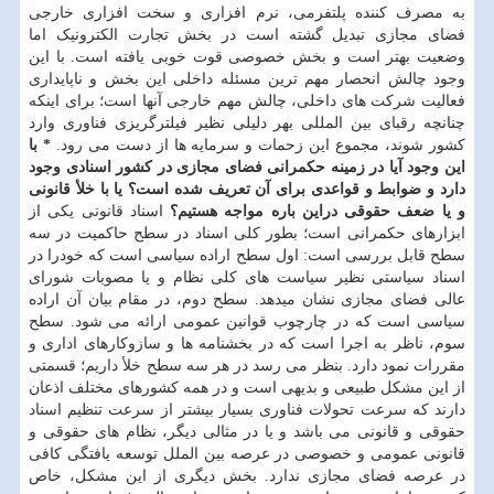
به مصرف کننده پلتفرمی، نرم افزاری و سخت افزاری خارجی
فضای مجازی تبدیل گشته است در بخش تجارت الکترونیک اما
وضعیت بهتر است و بخش خصوصی قوت خوبی یافته است. با این
وجود چالش انحصار مهم ترین مسئله داخلی این بخش و ناپایداری
فعالیت شرکت های داخلی، چالش مهم خارجی آنها است؛ برای اینکه
چنانچه رقبای بین المللی بهر دلیلی نظیر فیلترگریزی فناوری وارد
کشور شوند، مجموع این زحمات و سرمایه ها از دست می رود.
* با
این وجود آیا در زمینه حکمرانی فضای مجازی در کشور اسنادی وجود
دارد و ضوابط و قواعدی برای آن تعریف شده است؟ یا با خلأ قانونی
و یا ضعف حقوقی دراین باره مواجه هستیم؟
اسناد قانونی یکی از
ابزارهای حکمرانی است؛ بطور کلی اسناد در سطح حاکمیت در سه
سطح قابل بررسی است: اول سطح اراده سیاسی است که خودرا در
اسناد سیاستی نظیر سیاست های کلی نظام و یا مصوبات شورای
عالی فضای مجازی نشان میدهد. سطح دوم، در مقام بیان آن اراده
سیاسی است که در چارچوب قوانین عمومی ارائه می شود. سطح
سوم، ناظر به اجرا است که در بخشنامه ها و سازوکارهای اداری و
مقررات نمود دارد. بنظر می رسد در هر سه سطح خلأ داریم؛ قسمتی
از این مشکل طبیعی و بدیهی است و در همه کشورهای مختلف اذعان
دارند که سرعت تحولات فناوری بسیار بیشتر از سرعت تنظیم اسناد
حقوقی و قانونی می باشد و یا در مثالی دیگر، نظام های حقوقی و
قانونی عمومی و خصوصی در عرصه بین الملل توسعه یافتگی کافی
در عرصه فضای مجازی ندارد. بخش دیگری از این مشکل، خاص