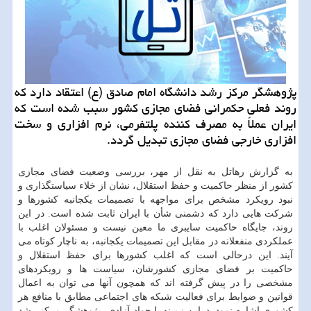
پژوهشگر مركز رشد دانشگاه امام صادق (ع) اعتقاد دارد كه
روند فعلی حكمرانی فضای مجازی كشور سبب شده است كه
ایران عملاً به مصرف كننده پلتفرمی، نرم افزاری و سخت
افزاری خارجی فضای مجازی تبدیل گردد.
به گزارش رهاتل به نقل از مهر، بررسی وضعیت فضای مجازی
کشور از منظر حاکمیت و حفظ استقلال، نشان از خلاء سیاستگذاری و
نبود رویکرد مشخص برای مواجهه با تصمیمات یکجانبه کشورها و
شرکت هایی دارد که دشمنی شأن با ایران ثابت شده است. در این
روند، جایگاه حاکمیت سایبری ما معین نیست و مسئولان اغلب با
عملکردی منفعلانه در مقابل این تصمیمات یکجانبه، به ناچار کوتاه می
آیند. این درحالی است که اغلب کشورها برای حفظ استقلال و
حاکمیت بر فضای مجازی کشورشان، سیاست ها و رویکردهای
مشخصی را در پیش گرفته اند که همچون آنها می توان به اعمال
قوانین و ضوابط برای فعالیت شبکه های اجتماعی مطابق با منافع هر
کشوری اشاره نمود. دراین زمینه با جواد آزادی، پژوهشگر مرکز رشد