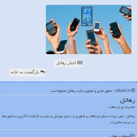
اخبار رهاتل
بازگشت به خانه
rahatel.ir - حقوق مادی و معنوی سایت رهاتل محفوظ است
رهاتل
مخابرات و ارتباطات
رهاتل: نبض تپنده دنیای ارتباطات و فناوری از دنیای موبایل و اینترنت گرفته تا آخرین دستاوردها
در عرصه مخابرات
صفحات رهاتل