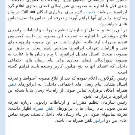
چندی قبل با اشاره به مصوبه ی شورایعالی فضای مجازی
اعلام کرد
اپراتورها موظفند
خدمات
لازم برای برقراری امکان Call out در پیام
رسان ها را برای آنها فراهم آورند و تعرفه این تماس ها نصف تماس
عادی خواهد بود.
‏⁧در این راستا و به نقل از سازمان تنظیم مقررات و ارتباطات رادیویی
فلاح جوشقانی با اشاره به تصویب این مصوبه در جلسه کمیسیون
تنظیم مقررات ارتباطات، اظهار داشت: در این مصوبه چارچوب های
فنی و الزامات تعهدات اپراتورها مشخص شده است. بر طبق این
مصوبه، مبحث اتصال متقابل اپراتورها با پیام رسان ها با عنایت به
مصوبه شورایعالی فضای مجازی برای پیام رسان های اجتماعی
داخلی که اعضای آنها به پنج میلیون کاربر رسیده باشد فراهم گشته
است.
رئیس رگولاتوری اعلام نموده که بعد از ابلاغ مصوبه "ضوابط و تعرفه
اتصال متقابل پیام رسان های اجتماعی داخلی" به اپراتورهای
تلفن
همراه، امکان برقراری تماس صوتی از راه پیام رسان ها با شبکه این
اپراتورها برقرار می شود.
رئیس سازمان تنظیم مقررات و ارتباطات رادیویی درباره تعرفه
تماس صوتی پیام رسان ها با اپراتورهای
تلفن همراه
اظهار داشت:
تعرفه تماسهای صوتی در پیام رسان های داخلی، نصف تعرفه تماس
عادی بین دو
اپراتور
تلفن همراه می باشد.