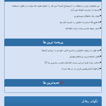
می خواهید وزیر ارتباطات را استیضاح کنید؟ این کار را انجام دهید اما دولت در مقابل استفاده
مردم از اینترنت کوتاه نمی آید
تولد یک شاهکار مینیاتوری
ما هیچ گاه اینترنت حقیقی را تجربه نکردیم
نسل سوم شاسی بلند ارباب حلقه ها
پربحث ترین ها
چه طور با ریموت خاموش و باتری خالی، خودرو را روشن کنیم؟
قابل اعتمادترین برندهای موبایل
ساخت پلت فرم ایرانی تست اقدامات مخرب سایبری به AI
آیا کولا آشکروفتین گران تر از طلا است؟
جدیدترین ها
تگهای رهاتل