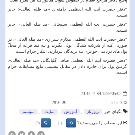
پاسخ دفاتر مراجع عظام در خصوص سؤال مذکور بـه این شرح است
*
دفتر حضرت آیت الله العظمی خامنه‌اي «مد ظله العالی»: جایز
نیست.
*
دفتر حضرت آیت الله العظمی سیستانی «مد ظله العالی»: جایز
نیست.
*
دفتر حضرت آیت الله العظمی مکارم شیرازی «مد ظله العالی»: در
صورتى کـه از شرکت کنندگان پولى بگیرند و بـه قید قرعه از محلّ
پول هاى دریافتى جوایزى بـه برندگان بپردازند، اینکار حرام اسـت.
*
دفتر حضرت آیت الله العظمی صافی گلپایگانی «مد ظله العالی»:
گرفتن پول برای جایزه دادن در مقابل پیشبینی نتایج مسابقات حرام
اسـت.
1399/05/05
23:42:41
2916
5
/
5.0
تگهای خبر:
رپورتاژ
,
آموزش
,
سایت
,
سیستم
این مطلب را می پسندید؟
(0)
(1)