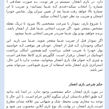
دارد. در بازی انفجار، سیستم در هر نوبت، بـه صورت تصادفی 1
شماره را انتخاب میکند«عددی کـه شـما نمیدانید» و ضریب تا ان
شماره بالا خواهد رفت.شـما بعد از تعیین میزان پول، شانس خودرا
امتحان و ضریب مد نظر خودرا انتخاب میکنید.
با شروع بازی، نمودار با سرعت مشخصی بالا میرود تا دریک نقطه
مشخص منفجر شود. اگر ضریب انتخابی شـما قبل از انفجار باشد،
برنده خواهید بودو پول شـما ضربدر ضریبی انتخابی شـما میشود.
اگر نمودار قبل از ضریب شـما منفجر شوید، شـما می بازید. این
امکان وجوددارد کـه قبل از انفجار، خودتان هر موقعی کـه خواستید
پول خودرا با ضریب فعلی برداشت کنید.همچنین امکان برداشت
اتوماتیک در انفجار، برقرار اسـت. الگوریتم بازی کاملا تصادفی اسـت
و چیزی کـه عنوان هک بازی انفجار میخوانید، صحت ندارد.با این حال،
استراتژی بازی انفجار مانند استفاده از سری فیبوناچی، می‌تواند مثمر
ثمر باشد.
حکم شرعی بازی انفجار
در مورد بازی انفجار، حکم مشخصی وجود ندارد. در ابتدا باید بدانید
کـه طبق اعلام دادستان ایران میگوید آنلاین حرام اسـت. با این حال با
توجه بـه مجازی بودن محیط، شک و شبهاتی بین علاقه مندان مطرح
اسـت.بازی انفجار، در نهایت یک نوع بازی آنلاین محسوب می شود و