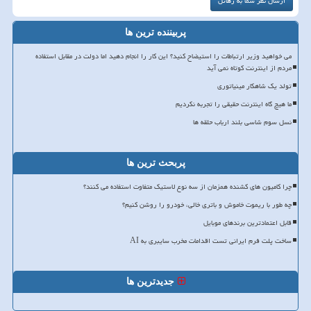
پربیننده ترین ها
می خواهید وزیر ارتباطات را استیضاح کنید؟ این کار را انجام دهید اما دولت در مقابل استفاده
مردم از اینترنت کوتاه نمی آید
تولد یک شاهکار مینیاتوری
ما هیچ گاه اینترنت حقیقی را تجربه نکردیم
نسل سوم شاسی بلند ارباب حلقه ها
پربحث ترین ها
چرا کامیون های کشنده همزمان از سه نوع لاستیک متفاوت استفاده می کنند؟
چه طور با ریموت خاموش و باتری خالی، خودرو را روشن کنیم؟
قابل اعتمادترین برندهای موبایل
ساخت پلت فرم ایرانی تست اقدامات مخرب سایبری به AI
جدیدترین ها