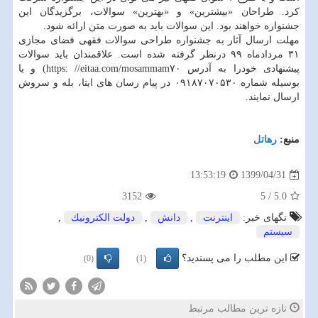
کرد. طراحان «بیشترین» و «بهترین» سوالات، برگزیدگان این
جشنواره خواهند بود. این سوالات باید به صورت متن ارائه شود.
مهلت ارسال آثار به جشنواره طراحی سوالات فقهی فضای مجازی
۳۱ مردادماه ۹۹ درنظر گرفته شده است. علاقمندان باید سوالات
پیشنهادی خودرا به آدرس https: //eitaa.com/mosammam۷۰) و یا
بوسیله شماره ۰۹۱۸۷۰۷۰۵۳۰ در پیام رسان های ایتا، بله و سروش
ارسال نمایند.
منبع:
رهاتل
1399/04/31
13:53:19
3152
5
/
5.0
تگهای خبر:
اینترنت
,
دانش
,
دولت الكترونیك
,
سیستم
این مطلب را می پسندید؟
(0)
(1)
تازه ترین مطالب مرتبط