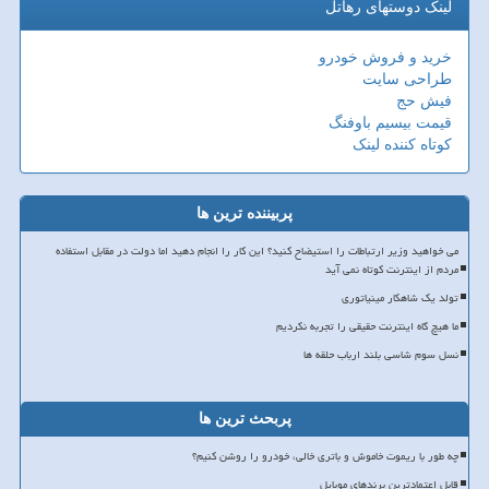
لینک دوستهای رهاتل
خرید و فروش خودرو
طراحی سایت
فیش حج
قیمت بیسیم باوفنگ
کوتاه کننده لینک
پربیننده ترین ها
می خواهید وزیر ارتباطات را استیضاح کنید؟ این کار را انجام دهید اما دولت در مقابل استفاده
مردم از اینترنت کوتاه نمی آید
تولد یک شاهکار مینیاتوری
ما هیچ گاه اینترنت حقیقی را تجربه نکردیم
نسل سوم شاسی بلند ارباب حلقه ها
پربحث ترین ها
چه طور با ریموت خاموش و باتری خالی، خودرو را روشن کنیم؟
قابل اعتمادترین برندهای موبایل