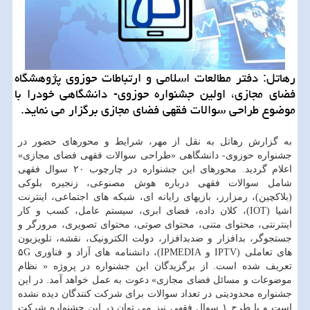
رهاتل: دفتر مطالعات اسلامی و ارتباطات حوزوی پژوهشگاه
فضای مجازی، اولین جشنواره حوزوی- دانشگاهی خودرا با
موضوع طراحی سوالات فقهی فضای مجازی برگزار می نماید.
به گزارش رهاتل به نقل از مهر، شرایط و محورهای حضور در
جشنواره حوزوی- دانشگاهی «طراحی سوالات فقهی فضای مجازی»
اعلام گردید. محورهای این جشنواره در چارچوب ۲۰ سوال فقهی
شامل سوالات فقهی درباره هوش مصنوعی، زنجیره بلوکی
(بلاکچین)، رمزارز، بازی­های رایانه­ ای، شبکه­ های اجتماعی، اینترنت
اشیا (IOT)، کلان داده، فضای ابری، سیستم عامل، کسب و کار
اینترنتی، محتوای متنی، محتوای صوتی، محتوای تصویری، مرورگر و
جستجوگر، بدافزار و ضدبدافزار، دولت الکترونیک، نقشه، تلویزیون
های تعاملی (IPTV و IPMEDIA)، دانشنامه­ های آزاد و فناوری ۵G
تعریف شده است. از برگزیدگان این جشنواره در پروژه « نظام
موضوعات و مسائل فضای مجازی» دعوت به عمل خواهد آمد. در این
جشنواره محدودیتی در تعداد سوالات برای شرکت کنندگان دیده نشده
است و با طرح ۱ سوال فقهی نیز می­ توان در این جشنواره شرکت