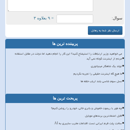
سوال:
= ۹ بعلاوه ۳
پربیننده ترین ها
می خواهید وزیر ارتباطات را استیضاح کنید؟ این کار را انجام دهید اما دولت در مقابل استفاده
مردم از اینترنت کوتاه نمی آید
تولد یک شاهکار مینیاتوری
ما هیچ گاه اینترنت حقیقی را تجربه نکردیم
نسل سوم شاسی بلند ارباب حلقه ها
پربحث ترین ها
چه طور با ریموت خاموش و باتری خالی، خودرو را روشن کنیم؟
قابل اعتمادترین برندهای موبایل
ساخت پلت فرم ایرانی تست اقدامات مخرب سایبری به AI