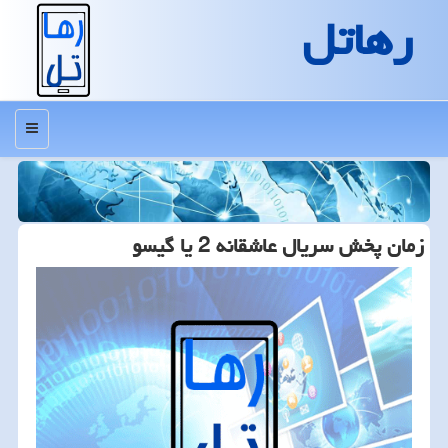
رهاتل
منو
زمان پخش سریال عاشقانه 2 یا گیسو