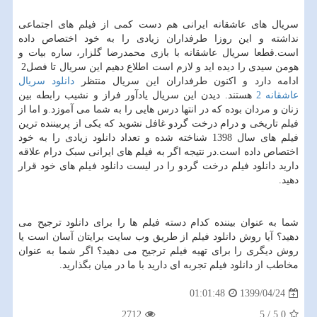
سریال های عاشقانه ایرانی هم دست کمی از فیلم های اجتماعی
نداشته و این روزا طرفداران زیادی را به خود اختصاص داده
است.قطعا سریال عاشقانه با بازی محمدرضا گلزار، ساره بیات و
هومن سیدی را دیده اید و لازم است اطلاع دهیم این سریال تا فصل
2
ادامه دارد و اکنون طرفداران این سریال منتظر
دانلود سریال
عاشقانه 2
هستند. دیدن این سریال یادآور فراز و نشیب رابطه بین
زنان و مردان بوده که در انتها درس هایی را به شما می آموزد.و اما از
فیلم تاریخی و درام درخت گردو غافل نشوید که یکی از پربیننده ترین
فیلم های سال
1398
شناخته شده و تعداد دانلود زیادی را به خود
اختصاص داده است.در نتیجه اگر به فیلم های ایرانی سبک درام علاقه
دارید دانلود فیلم درخت گردو را در لیست دانلود فیلم های خود قرار
دهید.
شما به عنوان بیننده کدام دسته فیلم ها را برای دانلود ترجیح می
دهید؟ آیا روش دانلود فیلم از طریق وب سایت برایتان آسان است یا
روش دیگری را برای تهیه فیلم ترجیح می دهید؟ اگر شما به عنوان
مخاطب از دانلود فیلم تجربه ای دارید با ما در میان بگذارید.
1399/04/24
01:01:48
2712
5
/
5.0