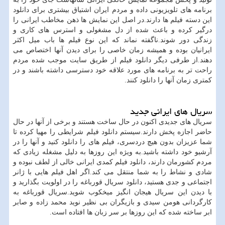
برنامه های تلویزیونی داده و مردم ایران اشتیاق بیشتری برای دانلود
این دسته فیلم ها دارند.در اصل این نمایش ها ذهن مخاطب ایرانی را
درگیر کرده و باعث شده از دل مشغولی و استرس های کاری و
زندگی دور شوند.ناگفته نماند که این نوع فیلم ها باب میل اکثر
ایرانیان بوده و همیشه زمان خاصی را برای دیدن آنها اختصاص می
دهند.از طرفی دیگر دانلود فیلم از طریق سایت موجب شده مردم
راحت تر به برنامه های مورد علاقه خود دسترسی داشته باشند و در
کمتری زمان آنها را دانلود کنند.
سریال های ایرانی جدید
سریال های جدیدی اکنون در حال ساخت هستند و برخی از آنها در حال
حاضر اجازه پخش دارند.سیستم دانلود فیلم شرایطی را مهیا کرده تا
شما عزیزان بدون هیچ دردسری، فیلم های را دانلود کنید و آنها را در
آرشیو خود داشته باشید.به ویژه این روزها به دلیل مشغله زیادی که
مردم کشورمان دارند، دانلود فیلم کمدی ایرانی خالی از لطف نبوده و
شادی و نشاط را به شما منتقل می کند.اگر اهل فیلم هایی با ژانر
اجتماعی و جدی هستید، دانلود سریال قورباغه را در اولویت بگذارید و
با دیدن این سریال هیجان انگیز میخکوب شوید.سریال قورباغه به
کارگردانی هومن سیدی و بازیگران بی نظیر نوید محمد زاده و صابر
ابر ساخته شده که این روزها بر سر زبان ها افتاده است.