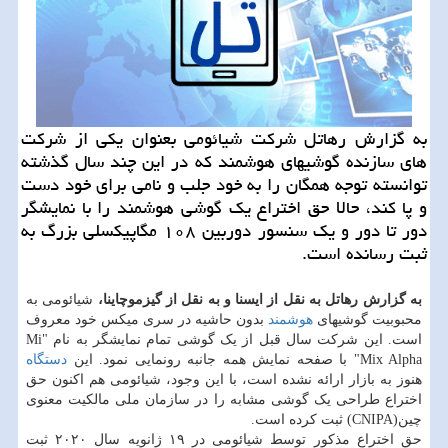
به گزارش رهاتل شركت شیائومی بعنوان یكی از شركت
های سازنده گوشیهای هوشمند كه در این چند سال گذشته
توانسته توجه همگان را به خود جلب و نامی برای خود دست
و پا كند، حالا حق اختراع یك گوشی هوشمند را با نمایشگر
دور تا دور و یك سنسور دوربین ۱۰۸ مگاپیكسلی بزرگ به
ثبت رسانده است.
به گزارش رهاتل به نقل از ایسنا و به نقل از گیزموچاینا،
شیائومی به
محبوبیت گوشیهای
هوشمند
بدون حاشیه در سری میکس خود معروف
است. این شرکت سال قبل از یک گوشی تمام نمایشگر به نام "Mi
Mix Alpha" با صفحه نمایش همه جانبه رونمایی نمود. این
دستگاه
هنوز به بازار ارائه نشده است، با این وجود، شیائومی هم اکنون حق
اختراع طراحی یک گوشی مشابه را در سازمان ملی مالکیت معنوی
چین(CNIPA) ثبت کرده است.
حق اختراع مذکور توسط شیائومی در ۱۹ ژانویه سال ۲۰۲۰ ثبت