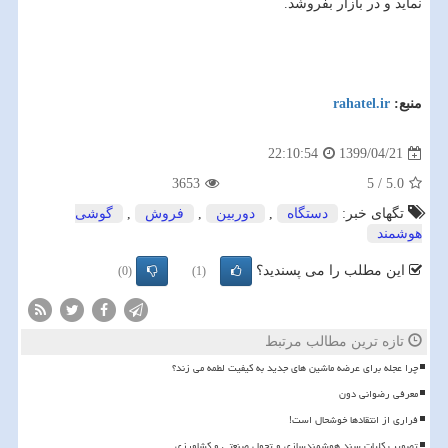
نماید و در بازار بفروشد.
منبع:
rahatel.ir
1399/04/21
22:10:54
3653
5
/
5.0
تگهای خبر:
دستگاه
,
دوربین
,
فروش
,
گوشی
هوشمند
این مطلب را می پسندید؟
(0)
(1)
تازه ترین مطالب مرتبط
چرا عجله برای عرضه ماشین های جدید به کیفیت لطمه می زند؟
معرفی رضوانی دون
فراری از انتقادها خوشحال است!
تصویب کلیات سند هوشمندسازی و تحول صنعتی و کشاورزی