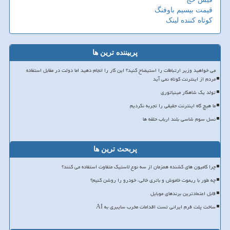
قیمت بیسیم باوفنگ
کوتاه کننده لینک
پربیننده ترین ها
می خواهید وزیر ارتباطات را استیضاح کنید؟ این کار را انجام دهید اما دولت در مقابل استفاده
مردم از اینترنت کوتاه نمی آید
تولد یک شاهکار مینیاتوری
ما هیچ گاه اینترنت حقیقی را تجربه نکردیم
نسل سوم شاسی بلند ارباب حلقه ها
پربحث ترین ها
چرا کامیون های کشنده همزمان از سه نوع لاستیک متفاوت استفاده می کنند؟
چه طور با ریموت خاموش و باتری خالی، خودرو را روشن کنیم؟
قابل اعتمادترین برندهای موبایل
ساخت پلت فرم ایرانی تست اقدامات مخرب سایبری به AI