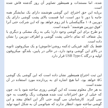
شده، اما مستندات و همینطور تصاویر آن روز گذشته فاش شده
است.
برپایه این حق اختراع، این گوشی هوشمند دارای یک نمایشگر همه
جانبه یا دور تا دور است، اما قسمت بالای پشت گوشی دارای یک
دوربین ۱۰۸ مگاپیکسلی با لنز زوم خواهد بود که این شرکت حتی آنرا
"فوق دوربین هوشمند" نامیده است.
دو طرح برای این گوشی وجود دارد؛ یکی به رنگ مشکی و دیگری با
پنل شفاف که نمای داخلی پشت گوشی و اطراف دوربین را نشان
داده است.
فقط یک کلید فیزیکی (دکمه روشن/خاموش) و یک میکروفون ثانویه
در بالای این گوشی وجود دارد، در حالی در پایین، بلندگو، میکروفون
اولیه و درگاه USB Type-C قرار دارد.
این ثبت اختراع همینطور نشان داده است که این گوشی یک گوشی
۵G خواهد بود، اما هیچ اشاره ای به پردازنده مورد استفاده در آن
نشده است.
به هر حال معلوم نیست که این گوشی روزی ساخته شود یا نه، چون
که خیلی از حق اختراعات ثبت شده هیچوقت رنگ واقعیت به خود
نمی گیرند. کارشناسان می گویند حتی اگر این اتفاق بیفتد و این
گوشی ساخته شود، انتظار ندارند که شیائومی آن به شکل انبوه تولید