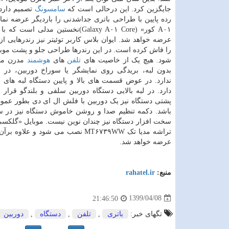
جایگزین کرد. این درحالی است که
سامسونگ
تصمیم دارد 
رده پایین با طراحی باتری جداشدنی را باردیگر عرضه نما
A۰۱ کور» (Galaxy A۰۱ Core)نخستین مدلی اس
عرضه خواهد شد. ایوان بلاس کاربر توئیتر نیز رندرهایی از
را فاش کرده است. در این رندرها طراحی جلو و پشت موبا
شود. هیچ یک از خاصیت های
تلفن
های
هوشمند
مدرن مان
بدون لبه، بریدگی روی نمایشگر یا سوراخ دوربین، در ر
ندارد. در عوض قسمت های بالا و پایین دستگاه لبه های 
دارد. در لبه بالایی دستگاه دوربین سلفی و بلندگو قرار د
پشتی دستگاه نیز یک دوربین با فلش ال ای دی بطور عمود
باشد. دکمه تنظیم صدا و روشن خاموش دستگاه نیز در س
عرضه خواهد شد.
منبع:
rahatel.ir
1399/04/08
21:46:50
تگهای خبر:
باتری
,
تلفن
,
دستگاه
,
دوربین