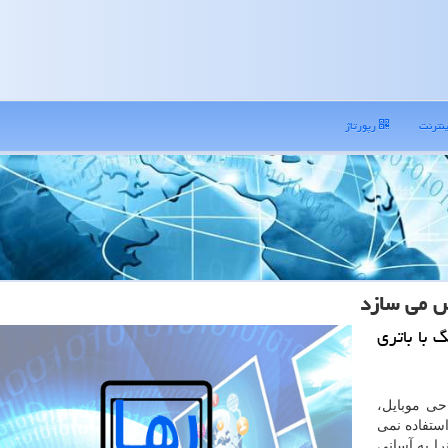
نترنت
رپورتاژ
ض می سازد
 با باتری
حی موبایل،
ستفاده نمی
را به آسانی