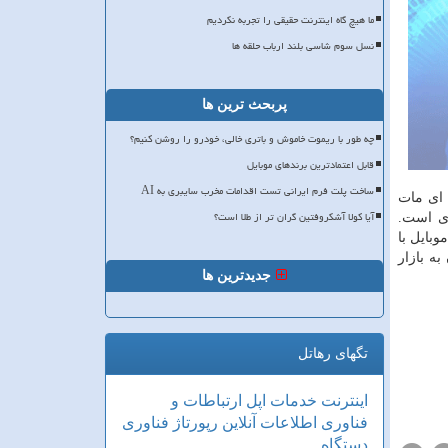
ما هیچ گاه اینترنت حقیقی را تجربه نکردیم
نسل سوم شاسی بلند ارباب حلقه ها
پربحث ترین ها
چه طور با ریموت خاموش و باتری خالی، خودرو را روشن کنیم؟
قابل اعتمادترین برندهای موبایل
ساخت پلت فرم ایرانی تست اقدامات مخرب سایبری به AI
 ای مات
آیا کولا آشکروفتین گران تر از طلا است؟
ری است.
۱در ۷۲۰ پیکسل است. در این موبایل با
متی ارزان به بازار
جدیدترین ها
تگهای رهاتل
اینترنت
خدمات
اپل
ارتباطات و
فناوری اطلاعات
آنلاین
رپورتاژ
فناوری
دستگاه