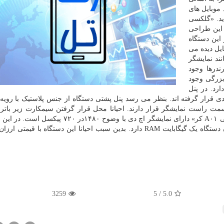
موبایل های
ید. «گلکسی
ت که با این طراحی
 این دستگاه
یل دیده می
ند نمایشگر
ندرها وجود
بزرگی وجود
ارد. در پنل
ی قرار گرفته اند. بنظر می رسد پنل پشتی دستگاه از جنس پلاستیک با رویه
مت راست نمایشگر قرار دارند. احیانا محل قرار گرفتن سیمکارت زیر بات
سخت افزار دستگاه نیز چندان نوین نیست. موبایل «گلکسی A۰۱ کر» دارای نمایشگر اچ دی با وضوح ۴۸۰
تراشه مدیا تک MT۶۷۳۹WW نصب می شود و علاوه برآن دستگاه یک گیگابایت RAM دارد. بدین سبب احیانا این دستگاه با قی
3259
5
/
5.0