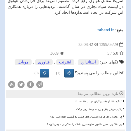
آمریکا مقابل هواوی رفع گردد. تصمیم آمریکا برای قراردادن هواوی
در لیست سیاه تجاری در سال گذشته، تردیدهایی را درباره همکاری
این شرکت در ایجاد استانداردها ایجاد کرد.
منبع:
rahatel.ir
1399/03/29
23:08:42
3669
5
/
5.0
تگهای خبر:
استاندارد
,
اینترنت
,
فناوری
,
موبایل
این مطلب را می پسندید؟
(0)
(1)
تازه ترین مطالب مرتبط
آیا کولا آشکروفتین گران تر از طلا است؟
رقیب چینی بنز و بی ام و به اروپا رفت
چرا عجله برای عرضه ماشین های جدید به کیفیت لطمه می زند؟
چرا فاکتور تعمیر ماشین های مدرن اشک رانندگان را درمی آورد؟