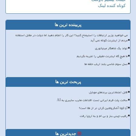
کوتاه کننده لینک
پربیننده ترین ها
می خواهید وزیر ارتباطات را استیضاح کنید؟ این کار را انجام دهید اما دولت در مقابل استفاده
مردم از اینترنت کوتاه نمی آید
تولد یک شاهکار مینیاتوری
ما هیچ گاه اینترنت حقیقی را تجربه نکردیم
نسل سوم شاسی بلند ارباب حلقه ها
پربحث ترین ها
قابل اعتمادترین برندهای موبایل
ساخت پلت فرم ایرانی تست اقدامات مخرب سایبری به AI
آیا کولا آشکروفتین گران تر از طلا است؟
رقیب چینی بنز و بی ام و به اروپا رفت
جدیدترین ها