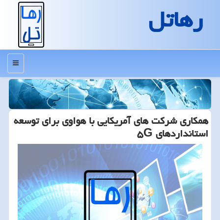
رهاتل
منو
همكاری شركت های آمریكایی با هواوی برای توسعه
استانداردهای ۵G