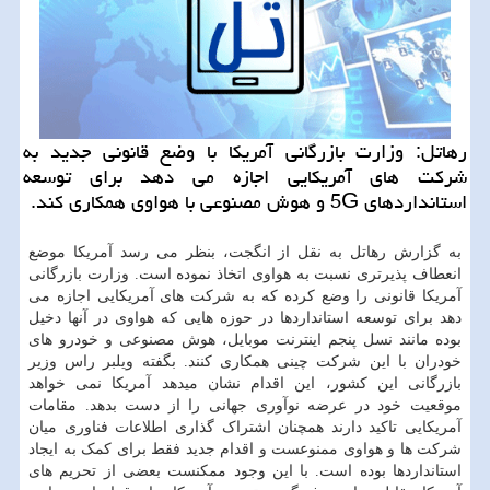
رهاتل: وزارت بازرگانی آمریكا با وضع قانونی جدید به
شركت های آمریكایی اجازه می دهد برای توسعه
استانداردهای 5G و هوش مصنوعی با هواوی همكاری كند.
به گزارش رهاتل به نقل از انگجت، بنظر می رسد آمریکا موضع
انعطاف پذیرتری نسبت به هواوی اتخاذ نموده است. وزارت بازرگانی
آمریکا قانونی را وضع کرده که به شرکت های آمریکایی اجازه می
دهد برای توسعه استانداردها در حوزه هایی که هواوی در آنها دخیل
بوده مانند نسل پنجم اینترنت موبایل، هوش مصنوعی و خودرو های
خودران با این شرکت چینی همکاری کنند. بگفته ویلبر راس وزیر
بازرگانی این کشور، این اقدام نشان میدهد آمریکا نمی خواهد
موقعیت خود در عرضه نوآوری جهانی را از دست بدهد. مقامات
آمریکایی تاکید دارند همچنان اشتراک گذاری اطلاعات فناوری میان
شرکت ها و هواوی ممنوعست و اقدام جدید فقط برای کمک به ایجاد
استانداردها بوده است. با این وجود ممکنست بعضی از تحریم های