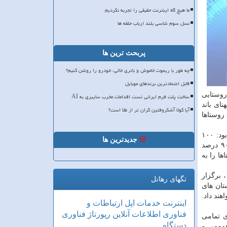
ما هیچ گاه اینترنت حقیقی را تجربه نکردیم
نسل سوم شاسی بلند ارباب حلقه ها
پربحث ترین ها
چه طور با ریموت خاموش و باتری خالی، خودرو را روشن کنیم؟
قابل اعتمادترین برندهای موبایل
روستایی
ساخت پلت فرم ایرانی تست اقدامات مخرب سایبری به AI
صد روستاهای کشور به پهنای باند
آیا کولا آشکروفتین گران تر از طلا است؟
در دولت قبلی هم ۱۵ درصد بود. طبق برنامه ششم توسعه، موظفیم ۹۰ درصد روستاها
های مجازی اظهار داشته بود: ۱۰۰
جدیدترین ها
درصد شهرهای کشور و ۸۹ درصد روستاها به لحاظ جمعیتی تحت پوشش ۴G قرار دارند. البته در برنامه ششم توسعه اعلام شده ۹۰ درصد
اها را به
در این راستا، مقرر است مراسم «رونمایی از دسترسی بیشتر از ۱۰۰۰ روستا به شبکه ملی اطلاعات»، امروز شنبه ۲۴ خردادماه ۱۳۹۹، برگزار
تگهای رهاتل
ند که استان های
ند داد.
اینترنت
خدمات
اپل
ارتباطات و
فناوری اطلاعات
آنلاین
رپورتاژ
فناوری
ی تمامی
دستگاه
 عمومی و