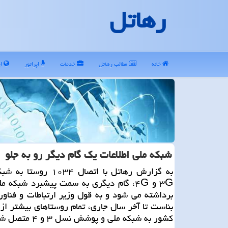
رهاتل
خانه
مطالب رهاتل
خدمات
اپراتور
ای
شبكه ملی اطلاعات یك گام دیگر رو به جلو
به گزارش رهاتل با اتصال ۱۰۳۴ ر
۳G و ۴G، گام دیگری به سمت پیشبرد شبكه م
برداشته می شود و به قول وزیر ارتباطات و فناور
كشور به شبكه ملی و پوشش نسل ۳ و ۴ متصل شوند.