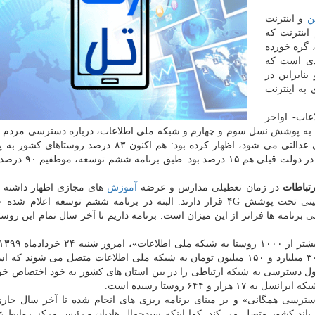
ن
و اینترنت
اینترنت که
 گره خورده
ردی است که
ابراین در
به اینترنت
عات- اواخر
به پوشش نسل سوم و چهارم و شبکه ملی اطلاعات، درباره دسترسی مردم 
به اینترنت و با اشاره به اینکه شکاف دیجیتالی منجربه بی عدالتی می شود، اظهار کرده بود: هم اکنون ۸۳ در
دسترسی دارند که این آمار در ابتدای وزارت ۳۳ درصد بود 
تباطات
در زمان تعطیلی مدارس و عرضه
آموزش
ه باشند، ولی برنامه ها فراتر از این میزان است. برنامه داریم تا آخر سال تمام این روست
گردد. در این مراسم در مجموع ۱۰۳۴ روستا با سرمایه ۳۰۴ میلیارد و ۱۵۰ میلیون تومان به شبکه ملی اطلاعات متصل می شو
 دسترسی به شبکه ارتباطی را در بین استان های کشور به خود اختصاص خواه
 ۶۴۴ روستا رسیده است.
سترسی همگانی» و بر مبنای برنامه ریزی های انجام شده تا آخر سال جار
 ارتباطی پهن باند کشور متصل می کند. کما اینکه سیدجمال هادیان - رئیس مرکز روابط