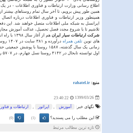
همین طور پیش برویم، تا آخر سال تمام روستاهای بیشتر از ۲۰ خانوار کشور به شبکه ارتباطی پایدار و مطمئن می شوند
ایرانسل به شبکه ملی اطلاعات متصل خواهند شد. این دف
تلاشیم تا با شروع مجدد فصل تحصیل، عدالت آموزش مجازی
شرکت ارتباطات سیار ایران
هم از آغاز سال ۱۳۹۸ با راه اندازی ۲۷۹ سایت جدید، تعداد ۶۵۵ روستا را تحت پوشش
های نوین
تلفن همراه
زمانی یک سال گذشته، ۱۵۸۷ روستا با پوشش جمعیتی حدود ۱.۳ میلیون نفری از خدمات اینترنت پرسرعت همراه اول بهره مند شده اند.
اول توانسته تابحال در ۴۱۴۲ روستا نسل چهارم، در ۵۷۰۷ روستا نسل سوم و در ۴۴ هزار و ۹۶۸ روستای کشور پوشش نسل دوم ایجاد کند.
منبع:
rahatel.ir
1399/03/26
23:40:22
تگهای خبر:
آموزش
,
اپراتور
,
ارتباطات و فناور
این مطلب را می پسندید؟
(0)
(1)
تازه ترین مطالب مرتبط