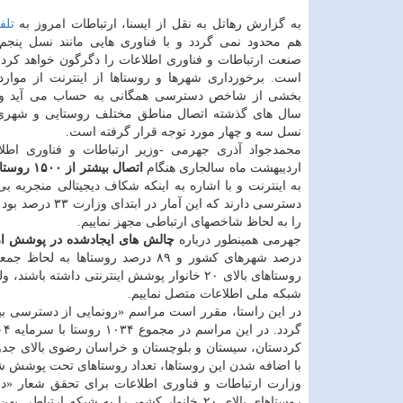
به گزارش رهاتل به نقل از ایسنا، ارتباطات امروز به
تلف
هم محدود نمی گردد و با فناوری هایی مانند نسل پنجم 
صنعت ارتباطات و فناوری اطلاعات را دگرگون خواهد کرد،
است. برخورداری شهرها و روستاها از اینترنت از موا
بخشی از شاخص دسترسی همگانی به حساب می آید و بن
سال های گذشته اتصال مناطق مختلف روستایی و شهری 
نسل سه و چهار مورد توجه قرار گرفته است.
محمدجواد آذری جهرمی -وزیر ارتباطات و فناوری اطلا
اردیبهشت ماه سالجاری هنگام
اتصال بیشتر از ۱۵۰۰ روستا
را به لحاظ شاخصهای ارتباطی مجهز نماییم.
جهرمی همینطور درباره
چالش های ایجادشده در پوشش ار
روستاهای بالای ۲۰ خانوار پوشش اینترنتی داشت
شبکه ملی اطلاعات متصل نماییم.
کردستان، سیستان و بلوچستان و خراسان رضوی بالای جدول
با اضافه شدن این روستاها، تعداد روستاهای تحت پوشش شبکه ایرانسل به ۱۷ هزار و
وزارت ارتباطات و فناوری اطلاعات برای تحقق شعار «د
روستاهای بالای ۲۰ خانوار کشور را به شبکه