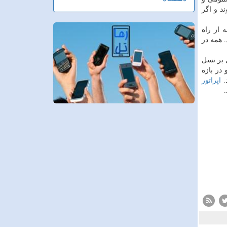
تا به شبکه ارتباطی ۳G و ۴G متصل می شوند و اگر
 بود: ۱۰۳۴ روستای دیگر تا شنبه از راه
 همه در
 بر نسل
است؛ ازاین رو در بازه
اپراتور