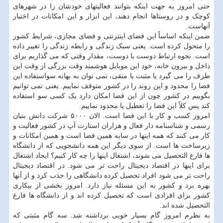
حتی امروز به جهت اینکه بتوانند فعالیتهای خودشان را در شهرهای
کوچک و در روستاها انجام دهند، این ابزار و این امکانات در اختیار
آنهاست.
ضمن اینکه اساساً این فضای اینترنتی و فضای مجازی، شرایط کشور
را متحول کرده است. یعنی سبک زندگی و رابطه زندگی را تغییر داده
است. نحوه ارتباط دوست با دوست، مقدار وقتی که می گذاریم برای
داخل و بیرون خانه، خود این موبایل هوشمند وقت بزرگی از وقت این
طرف را می گیرد یا مثبت یا منفی، نمی توان به بهانه سواستفاده این
فضا را محدود و این روند را در کشور متوقف نماییم. یعنی نمی توانیم
بگوییم در کشور چون از این فضا امکان دارد یک کسی سو استفاده
کند پس کلاً این فضا را تعطیل یا محدود نماییم.
امروز کسب و کار با این فضا است. الان ۵۰۰۰ شرکت دانش بنیان
رسمی و شناسنامه دار فعال و هزاران استارت آپ در کشور فعالیت و
کار می کنند که همه اینها در سایه همین فضا است و همین امکانات و
زیرساخت ها است. از سوی دیگر این همه دانشجویی که از دانشگاه
ها فارغ التحصیل می شوند، اشتغال اینها را چه کار کنیم؟ ایجاد اشتغال
برای اینها در اقتصاد دیجیتال راحت تر می شود. در اقتصاد دیجیتال
راحت تر می شود افراد تحصیل کرده دانشگاهی را جذب کرد و از آنها
بهره برد و کشور به این مسئله نیاز دارد. امروز بخشی از بیکاری
کشور برای افرادی است که تحصیل کرده اند و از دانشگاه ها فارغ
التحصیل شده اند.
به نظرم امروز گام بسیار خوبی برداشته شد. سه گام مثبتی که