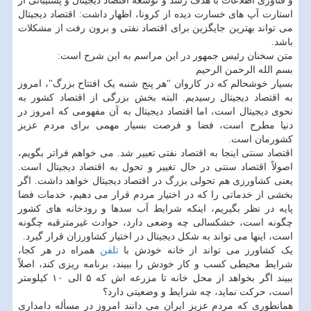
و فناوری اطلاعات با هدف رشد و توسعه اقتصاد دیجیتال و پشتیبانی از
استارت آپ های خسارت دیده از کرونا، اظهار داشت: اقتصاد دیجیتال
می تواند بهترین جایگزین برای اقتصاد نفتی و برون رفت از مشکلات
باشد.
متن سخنان رئیس جمهور در این مراسم به این شرح است:
بسم الله الرحمن الرحیم
بسیار خوشحالم که در کاروان "هر پنج شنبه یک افتتاح بزرگ"، امروز
به اقتصاد دیجیتال رسیدیم. البته بخش بزرگی از اقتصاد کشور به
نحوی دیجیتال است، اما اقتصاد دیجیتال به آن مفهومی که امروز در
دنیا مطرح است، فضا و فرصت بسیار مهمی برای مردم عزیز
کشورمان است.
اقتصاد سنتی اینجا به اقتصاد نفتی تعبیر شد. می خواهم فراتر بگویم،
اصولاً اقتصاد سنتی در حال تغییر و تحول به اقتصاد دیجیتال است.
یعنی کشاورزی هم تحولی بزرگ در اقتصاد دیجیتال خواهد داشت. اگر
بخشی از خدماتی را که در اختیار مردم قرار می دهیم، خدمات فضا
پایه در نظر بگیریم، اینکه شرایط آب سدها و رودخانه های کشور
چگونه است، خشکسالی چه وضعی دارد، حوادث غیرمترقبه چگونه
است، اینها می تواند به شکل دیجیتال در اختیار کشاورزان قرار گیرد.
یک کشاورز می تواند از خانه خودش با
تلفن
همراه در هر کجا،
شرایط محیطی کسب و کار خودش را ببیند، برنامه ریزی کند، اصلاً
ببیند اگر بخواهد از محل خانه تا مزرعه اش که ۵ الی ۱۰ کیلومتر
است، حرکت نماید، چه شرایط و وضعیتی دارد؟
همانطوری که مردم عزیز ایران می دانند امروز در مسأله دامداری