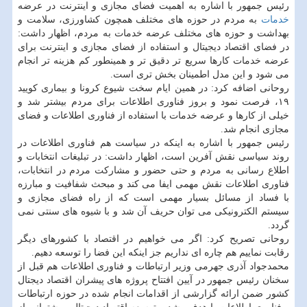
رئیس جمهور با اشاره به اهمیت فضای مجازی و اینترنت در عرضه
خدمات
به مردم در حوزه های مختلف همچون کشاورزی، سلامت و
بهداشت و حوزه های مختلف عرضه خدمات به مردم، اظهار داشت:
در فضای اقتصاد دیجیتال و استفاده از فضای مجازی و اینترنت برای
عرضه خدمات کارها سریع تر دقیق تر و همینطور کم هزینه تر انجام
می شود و این مدل اطمینان بخش تری است.
روحانی اضافه کرد: در همین ایام سخت شیوع کرونا و بیماری کویید
۱۹، فرصت نمود و بروز فناوری اطلاعات برای مردم بیشتر شد و
خیلی از کارها و عرضه خدمات با استفاده از فناوری اطلاعات و فضای
مجازی انجام شد.
رئیس جمهور با اشاره به اینکه در سیاست هم فناوری اطلاعات در
روند سیاسی نقش آفرین است، اظهار داشت: در تبلیغات انتخابات و
اطلاع رسانی به مردم و حتی حضور و مشارکت مردم در انتخابات،
فناوری اطلاعات نقش مهمی ایفا می کند و مبحث شفافیت و مبارزه
با فساد از مسائل بسیار مهمی است که از راه فضای مجازی و
سیستم الکترونیکی می توان حریف آن شد و با شیوه های سنتی نمی
گردد.
روحانی تصریح کرد: اگر می خواهیم در اقتصاد با کشورهای دیگر
رقابت نماییم هم چاره ای نداریم جز اینکه این فضا را توسعه دهیم.
محمدجواد آذری جهرمی وزیر ارتباطات و فناوری اطلاعات هم قبل از
سخنان رئیس جمهور در آیین افتتاح پروژه های پیشران اقتصاد دیجتال
کشور ضمن ارائه گزارشی از اقدامات انجام شده در حوزه ارتباطات