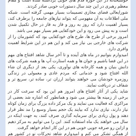
خوشبختانه در این حوزه قدم های خوبی برداشته شده است و مقام
معظم رهبری در این چند سال دستورات خوبی صادر کردند.
شورایعالی فضای مجازی تصمیمات بسیار مهمی گرفته است. شبکه
ملی اطلاعات به آن مفهومی که بتواند نیازهای جامعه را برطرف کند،
بسیار اهمیت دارد که روز به روز و فاز به فاز در حال تکمیل شدن
است و به پیش می رود و این خودکفایی هم بسیار مهم می باشد.
امروز برخی از طرح ها، طرح های خودکفایی بود که کشورمان را از
شرکت های خارجی بی نیاز می کند و این هم در این شرایط اهمیت
وافری دارد.
امیدوارم بتوانیم در ماه های آینده و تا آخر سال شاهد افتتاح های مهم
در این فضا باشیم و جوان ها و همه استارت آپ ها و همه شرکت های
دانش بنیان و همه کارخانه های نوآوری، یکی بعد از دیگری ان شاء
الله افتتاح شود و خدماتی که مردم عادی و معمولی در زندگی
روزمره خودشان می خواهند بتوانند ارزان تر، ساده تر، سریع تر و
شفاف تر دریافت نمایند.
شاید یکی از آثار افتتاح های امروز هم این بود که سرعت کار در
برخی از زمینه ها بیشتر می شود و همانطور که اشاره شد بعضی از
مراکزی که فعالیت می نمایند و یک مرکز داده بزرگ برای زمان کوتاه
نیاز دارند، نیازی ندارد که بیایند یک حجم بسیار وسیع را مد نظر قرار
دهند و پول زیادی برای سرمایه گذاری صرف کنند، به جهت اینکه در
سال می خواهند یک ماه استفاده کنند. این را می توانیم به مرکز دهیم
و ازاین رو صرفه جویی خوبی هم در این کار انجام خواهد گرفت.
از همگی تشکر می کنم و امیدوارم شاهد تحرکات نو در کشور هم