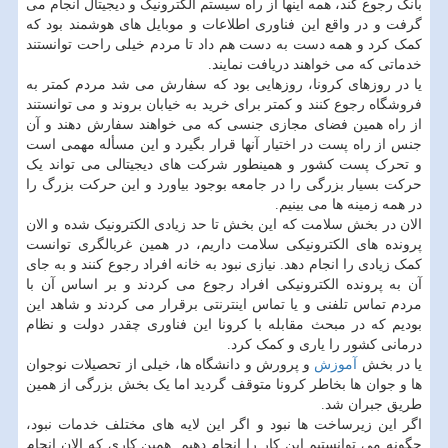
بانک رجوع کند، همه اینها از راه سیستم الکترونیک و دیجیتال انجام می
گرفت و در واقع این فناوری اطلاعات و موبایل های هوشمند بود که
کمک کرد و همه دست به دست هم داد تا مردم خیلی راحت توانستند
خدماتی که می خواهند دریافت نمایند.
یا در روزهای کرونا، روزهایی بود که سفارش می شد مردم کمتر به
فروشگاه رجوع کنند و کمتر برای خرید به خیابان بروند و می توانستند
از راه همین فضای مجازی جنسی که می خواهند سفارش دهند و آن
جنس از راه پست در اختیار آنها قرار بگیرد و این مسأله مهمی است
و تحرک پست کشور و همینطور شرکت های دیجیتالی می تواند یک
حرکت بسیار بزرگی را در جامعه بوجود بیاورد و این حرکت بزرگ را
در همه زمینه ها می بینیم.
الان در بخش سلامت که این بخش تا حد زیادی الکترونیک شده و الان
پرونده های الکترونیکی سلامت داریم، در همین غربالگری توانست
کمک زیادی را انجام دهد. نیازی نبود به خانه افراد رجوع کنند و به جای
آن به پرونده الکترونیکی افراد رجوع می کردند و بر اساس آن با
مردم تماس تلفنی و یا تماس اینترنتی برقرار می کردند و شاهد این
بودیم که در مبحث مقابله با کرونا این فناوری چقدر دولت و نظام
درمانی کشور را یاری و کمک کرد.
یا در بخش
آموزش
و پرورش و دانشگاه ها، خیلی از تحصیلات نوجوان
ها و جوان ها بخاطر کرونا متوقف گردید اما یک بخش بزرگی از همین
طریق جبران شد.
اگر این زیرساخت ها نبود و اگر این لایه های مختلف خدمات نبود،
چگونه می توانستیم این کار را انجام دهیم. همین کاری که الان انجام