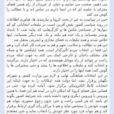
می دهیم، صحبت می نماییم و خیلی از عزیزان از راه همین فضای
مجزای با جلسه ای که در اینجا داریم در تماس اند و یا مطالب را
گوش می کنند.
حتی در سیاست به غیر از بحث کرونا و نیازمندی ها، فناوری اطلاعات
در روند سیاسی کشور نقش آفرین است. در تبلیغات انتخاباتی کم کم
دیوارها از چسباندن عکس ها و کارگرهایی که بیایند شب تا بامداد
پوستر بچسبانند و یک عده هم بکنند و یک عده دیگر بچسبانند، اینها
خلاص شدند و همه تبلیغات به فضای مجازی و اینترنتی منتقل شد.
این هم به نظافت و سلامت شهر و هم به سرعت کار کمک کرد و هم
این فضا در انتخاب مردم تأثیرگذار است. همه اپلیکشن ها و شبکه
های مختلف داخلی و خارجی کمک می کنند به جهت اینکه مردم
راحت تر بتوانند از راه موبایل هوشمندی که در اختیار دارند، برگزینند
و انتخاب کنند و تبلیغات و اطلاعیه ها را ببینند و حتی سخنرانی ها را
گوش کنند؛ همه اینها را در اختیار دارند.
در این انتخابات هماهنگی نهایی و لازم بین وزارت کشور و شورای
نگهبان برقرار نشد، اما دولت همه امکانات را به جهت اینکه این
انتخابات کاملا الکترونیکی برگزار شود، آماده کرده بود. حتی در
فضایی مثل فضای کرونا که امکان دارد در آینده هم این فضا، با همین
ویروس یا ویروس دیگری وجود داشته باشد، باید شرایط کشور بگونه
ای باشد که هر کسی راحت و حتی بدون رجوع حضوری بتواند هم
هویت خودش را مشخص نماید و هم با مراکز رأی گیری ارتباط برقرار
کند و هم بتواند فرد مورد نظر خودش را انتخاب نماید و حتی معتقدم