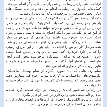
ارتباطات هم برای زیرساخت و هم برای لایه های دیگر انجام می دهد.
کمک هایی که وزارت ارتباطات انجام می دهد و هم همه دستگاه های
دیگر، بخش خصوصی و غیرخصوصی که آنها باید وارد شوند.
نکته آخر و سفارش آخر دولت الکترونیک است. یکی از اهداف دولت
یازدهم و دوازدهم این بود که دولت الکترونیک بتواند قدم های کامل
تری را بردارد و تکمیل شود و مردم بتوانند خدمات خودشان را راحت
از این طریق بگیرند، بدون اینکه احتیاج به سفر داشته باشند و بدون
اینکه احتیاج به رجوع داشته باشند. مثلاً فردی اگر می خواهد جواز
ساخت ساختمان بگیرد، باید وقتی وارد اینترنت و فضای مجازی شد،
همه مراحل کار خودش را انجام دهد. باید بتواند از این طریق، زمینی
را که نیاز دارد خریداری کند، سند به نام وی در همین فضا منتقل
شود، از همین طریق بتواند از شهرداری درخواست مجوز کند و آنچه
نیاز است در اختیار آنها بگذارد و از همین جا بتواند به سراغ شرکت
هایی برود که کار معماری انجام می دهند.
تمام رده هایی که باید صورت گیرد، از تمام وسایل ساختمان،
نیازمندی های ساختمانی، به کارخانه بتواند رجوع کند سفارش دهد.
یعنی همین طور که نشسته با یک کامپیوتر یا موبایل، باید تمام خدمات
را دریافت کند.
در پزشکی هم همین است؛ از پزشک اش بتواند نسخه بگیرد، نسخه
به داروخانه منتقل شود و این دارو در اختیار او قرار بگیرد.
ازاین رو دولت الکترونیک و فضای باز ارتباطات و فضای مجازی ارزان
و امن و قابل اعتماد برای مردم بسیار مهم می باشد.