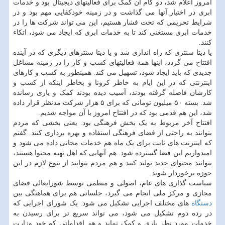
امروز اعلام شد، دو گام آن کمک برای فعالیتهای دیجیتال بود و خدمات
ابری در اختیار آنها می گذاشت و در زمینه خودکفایی مهم بود و در
شرایط تحریمی که تحت فشار هستیم، این می تواند شرکت ها را در
خدمات ابری مستغنی کند تا به خدمات ابری که ایجاد می شود، اتکاء
کنند.
یا دیتا سنتری که راه اندازی شد و یا دیتا سنترهای دیگری که در آینده
افتتاح می گردد، اینها همه فعالیتهای کسب و کار را در زمینه مشاغل
جدیدی که باید ایجاد شود، تسهیل می کند. همینطور به کسب و کارهای
اینترنتی که در این ایام به خاطر کرونا و بخاطر اینکه از کسب و
کارشان فاصله گرفته بودند، آسیب دیده بودند کمک و یاری رسانده
شد. بسته ۵۰ میلیون تومانی که برای ۵ هزار شرکت مدنظر قرار داده
شد، این هم قدمی بود که در افتتاح امروز با آن مواجه شدیم.
افتتاح آخر مربوط به یک بخش فرهنگی بود. یعنی بخشی که مردم
بتوانند به راحتی از فضای فرهنگی استفاده و بهره برداری کنند. گفتم
که اینترنت های ثابت برای یک ماه هم خدمات مجانی داده می شود و
امیدواریم این فضا گسترده شود. هم آنهایی که اهل تهیه محتوا هستند،
بتوانند محتوای جدید تولید کنند و هم مردم بتوانند از تنوع لازم در این
حوزه برخوردار شوند.
سیاست گذاری های عام، اصولی و منظمی توسط شورایعالی فضای
مجازی و مرکز ملی انجام می گیرد، جلساتی هم برای هماهنگی بین
دستگاه
های مختلف اجرایی تشکیل می شود. یک شورای اجرایی که
در رده دوم تشکیل می شود، می تواند سریع تر برای رسیدن به
خدمات مورد نظر یاری و کمک نماید و هم اقداماتی که خود وزارت