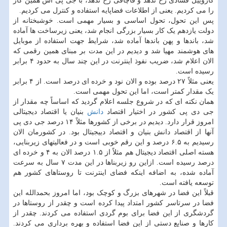
گازوییل فسادی رخ ندهد و قاچاقی رخ ندهد، با جی پی اس همین کار
را می کردیم. یعنی از اطلاعات فضاپایه استفاده و کنترل می کردیم.
پس این تحول، تحول اساسی و بسیار مهمی است. خوشبختانه از
دولت یازدهم یک کار بسیار بزرگی انجام شد، یعنی زیرساخت ها آماده
شد، باندها و پهن باندها آماده شد، شرایط جهت استفاده از موبایل
های هوشمند مهیا شد و دیدیم در این مدت بر مبنای همین رقمی که
الان اعلام شد، ضریب نفوذ اینترنت در این چند سال به حدود ۴ برابر
رسیده است.
یعنی مثلاً ۲۷ درصد بوده و الان نود و خرده ای درصد است. از ۴ برابر
یک مقدار کمتر است، اما این تحول مهمی است.
همان نکته ای که در شروع جلسه اعلام گردید که اساساً چه مقدار از
جی دی پی کشور در اختیار اقتصاد
دانش
بنیان یا اقتصاد دیجیتالی
امروز قرار دارد. دیدیم در برخی از کشورها مثلاً ۱۴ درصد جی دی پی
آنها از اقتصاد دانش بنیان و اقتصاد دییجیتال بود. در کشورمان الان
رسیدیم به ۶.۵ درصد و این رقم خوبی است و در فعالیتهای زیربنایی،
هسته اصلی اقتصاد دیجیتال هم مثلاً از ۱.۵ درصد الان به ۴ و خرده ای
درصد رسیده است. ازاین رو زیربناها در این مدت ۷ سال به سرعت
آماده شده، به اضافه اینکه فضای اینترنت تا روستاهای کشور هم
توسعه یافته است.
قبلاً این فضا در شهرهای بزرگ و کوچک بود، اما امروز بحمدالله این
فضا در سرتاسر کشور امتداد پیدا کرده است و چقدر از روستاها در
گردشگری از این فضا برای بوم گردی استفاده می کردند. چقدر از
کارها و صنایع دستی از این فضا استفاده و بهره برداری می کردند.