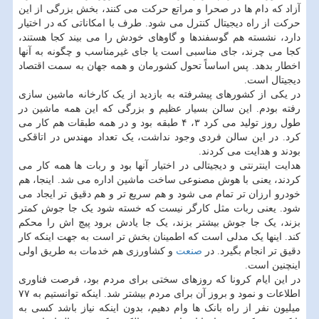
آزاد که دام ها در صحرا و مراتع حرکت می کنند، بخش بزرگی از این
حرکت از راه دیجیتال کنترل می شود. طرف با امکاناتی که در اختیار
دارد، نشسته هم گوسفندها و گاوهای خودش را می بیند کجا هستند،
کجا می چرند، جای مناسبی است یا جای غیرمناسب و چگونه به آنها
اخطار بدهد. پس اساساً تحول کشورمان و همه جهان به سمت اقتصاد
دیجیتال است.
در یکی از کشورهای پیشرفته به بازدید از یک کارخانه ماشین سازی
رفته بودم. این سالن بسیار عظیم و بزرگی که این همه ماشین در
طول روز تولید می کرد ۳، ۴ طبقه بود و در همه طبقات هم کار می
کرد. در این سالن فردی وجود نداشت، یک تعداد مهندس در اتاقکی
بودند و هدایت می کردند.
هدایت اینترنتی و دیجیتالی در اختیار آنها بود و ربات ها همه کار می
کردند، یعنی با هوش مصنوعی ساخت ماشین اداره می شد. اینجا، هم
خودرو ارزان تر تمام می شود و هم سریع تر و هم دقیق تر ایجاد می
شود. یعنی ربات مثل کارگر نیست که خسته شود یک جا جوش کمتر
بزند، یک جا جوش بیشتر بزند، یک جا یادش برود پیچ اش را محکم
کند. اینها یک مدلی است که اطمینان بخش تر است به جهت اینکه کار
دقیق تر انجام بگیرد. در
صنعت
و کشاورزی هم خدمات به طریق اولی
اینچنین است.
در این ایام کرونا که روزهای سختی برای مردم بود، فرصت فناوری
اطلاعات و نمود و بروز آن برای مردم بیشتر شد. اینکه توانستیم به ۷۷
میلیون نفر از راه بانک ها وام دهیم، بدون اینکه نیاز باشد کسی به