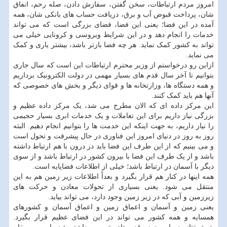
امروز مردم ارتباطات، سخن گفتن، سفارش دادن، صله رحم، انفاق
شان، پرداخت قبوض آب و برق، دریافت حساب های بانکی شان، همه
آمده در این فضا؛ یعنی این فضا، فضای بزرگی است که می تواند
خدمات را انجام دهد و در این شرایط ویروسی و کرونایی خیلی می
تواند به کشور کمک نماید. هر چه فضا بازتر باشد، بیشتر یاری و کمک
می نماید.
ازاین رو درخواستم از وزیر محترم ارتباطات این است که سال جاری
بتوانیم تا آخر سال قدم های بسیار مهمی در دولت الکترونیک برداریم
و همه دستگاه ها، وزارتخانه ها و قوای دیگر و بخش های خصوصی که
آنها هم باید کمک کنند.
این مرکز داده ای که الان مطرح می شد، یک مرکز داده عظیم و
بزرگی نیاز داریم برای این تعاملات و یک خدمات ابری بسیار حجیمی
را نیاز داریم، به جهت اینکه این خدمت ها را بتوانیم انجام دهیم. البته
روز به روز در دنیای امروز این فناوری در حال پیشرفت و تحول است
و می بینیم که از این طرف این فضا باید در درون با هم ارتباط داشته
باشد و از یک طرف این فضا با بیرون کشور در ارتباط باشد و از سوی
دیگر با آسمان در ارتباط باشد؛ خیلی از اطلاعات فضاپایه است.
همه اینها در کنار هم قرار بگیرد و بعداً اطلاعات زیر زمین هم به این
منتقل می شود. یعنی بسیاری از تحولات معادن و حرکت های
زیرزمین و آبی که در زیر زمین وجود دارد، می تواند بیاید.
یعنی زمین و آسمان و اعماق زمین و اعماق آسمان و کشورهای
همسایه و همه کشور می تواند در این فضای عظیم قرار بگیرد.