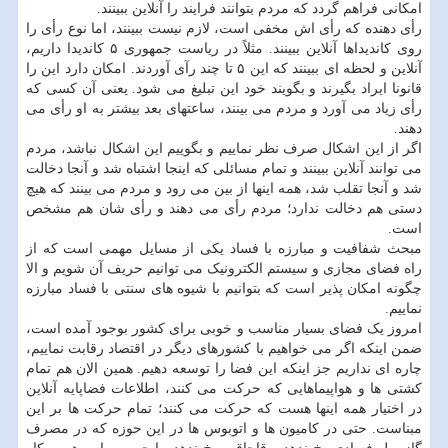
امکانی فراهم گردد که مردم بتوانند فرایند را آنلاین ببینند.
رأی دهنده که رأی اش مخفی است، لازم نیست ببینند، اما نوع رأی را
روی کاندیداها آنلاین ببینند. مثلاً در ریاست جمهوری ۵ کاندیدا داریم،
آنلاین و لحظه ای ببینند که این ۵ تا چند رآی آوردند. امکان دارد این را
قانونا ایراد بگیرند و بگویند خود این تبلیغ می شود. یعنی آن کسی که
رأی زیاد می آورد و مردم می بینند، ساعتهای بعد بیشتر به او رأی می
دهند.
اگر از این اشکال صرف نظر نماییم و بگوییم این اشکال نباشد، مردم
می توانند آنلاین ببینند و تمام مسائلی که اینجا اشتباه شد و آنجا دخالت
شد و آنجا تقلب شد، همه اینها از بین می رود و مردم می بینند که هیچ
دستی هم دخالت ندارد؛ مردم رأی می دهند و رأی شان هم مشخص
است.
مبحث شفافیت و مبارزه با فساد یکی از مسایل مهمی است که از
راه فضای مجازی و سیستم الکترونیک می توانیم حریف آن شویم و الا
چگونه امکان پذیر است که بتوانیم با شیوه های سنتی با فساد مبارزه
نماییم.
امروز یک فضای بسیار مناسب و خوبی برای کشور بوجود آمده است،
ضمن اینکه اگر می خواهیم با کشورهای دیگر در اقتصاد رقابت نماییم،
چاره ای نداریم جز اینکه این فضا را توسعه دهیم. همین الان هم تمام
کشتی ها و هواپیماهایی که حرکت می کنند، اطلاعات فضاپایه آنلاین
در اختیار همه اینها هست که حرکت می کنند؛ تمام حرکت ها بر این
مبناست. حتی در کامیون ها و اتوبوس ها در این حوزه که در مصرف