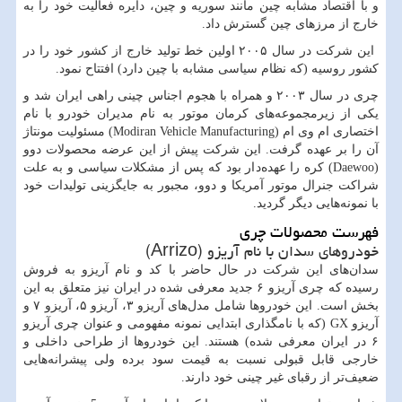
و با اقتصاد مشابه چین مانند سوریه و چین، دایره فعالیت خود را به
خارج از مرزهای چین گسترش داد.
این شرکت در سال ۲۰۰۵ اولین خط تولید خارج از کشور خود را در
کشور روسیه (که نظام سیاسی مشابه با چین دارد) افتتاح نمود.
چری در سال ۲۰۰۳ و همراه با هجوم اجناس چینی راهی ایران شد و
یکی از زیرمجموعه‌های کرمان موتور به نام مدیران خودرو با نام
اختصاری ام وی ام (
Modiran Vehicle Manufacturing
) مسئولیت مونتاژ
آن را بر عهده گرفت. این شرکت پیش از این عرضه محصولات دوو
(
Daewoo
) کره را عهده‌دار بود که پس از مشکلات سیاسی و به علت
شراکت جنرال موتور آمریکا و دوو، مجبور به جایگزینی تولیدات خود
با نمونه‌هایی دیگر گردید.
فهرست محصولات چری
خودروهای سدان با نام آریزو (
Arrizo
)
سدان‌های این شرکت در حال حاضر با کد و نام آریزو به فروش
رسیده که چری آریزو ۶ جدید معرفی شده در ایران نیز متعلق به این
بخش است. این خودروها شامل مدل‌های آریزو ۳، آریزو ۵، آریزو ۷ و
آریزو
GX
(که با نامگذاری ابتدایی نمونه مفهومی و عنوان چری آریزو
۶ در ایران معرفی شده) هستند. این خودروها از طراحی داخلی و
خارجی قابل قبولی نسبت به قیمت سود برده ولی پیشرانه‌هایی
ضعیف‌تر از رقبای غیر چینی خود دارند.