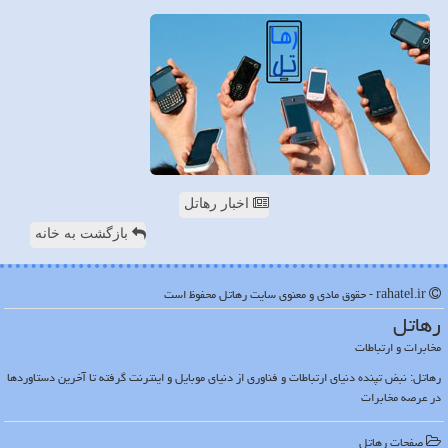
اخبار رهاتل
بازگشت به خانه
rahatel.ir - حقوق مادی و معنوی سایت رهاتل محفوظ است
رهاتل
مخابرات و ارتباطات
رهاتل: نبض تپنده دنیای ارتباطات و فناوری از دنیای موبایل و اینترنت گرفته تا آخرین دستاوردها
در عرصه مخابرات
صفحات رهاتل