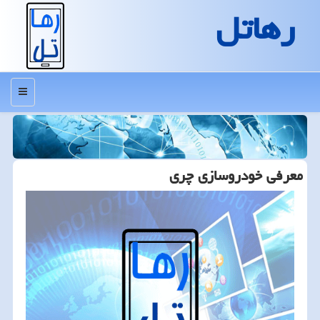
رهاتل
منو
معرفی خودروسازی چری