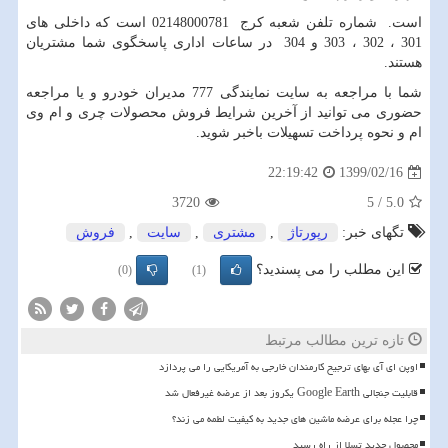
است. شماره تلفن شعبه کرج 02148000781 است که داخلی های
301 ، 302 ، 303 و 304 در ساعات اداری پاسخگوی شما مشتریان
هستند.
شما با مراجعه به سایت نمایندگی 777 مدیران خودرو و یا مراجعه
حضوری می توانید از آخرین شرایط فروش محصولات چری و ام وی
ام و نحوه پرداخت تسهیلات باخبر شوید.
1399/02/16
22:19:42
3720
5
/
5.0
تگهای خبر:
رپورتاژ
,
مشتری
,
سایت
,
فروش
این مطلب را می پسندید؟
(0)
(1)
تازه ترین مطالب مرتبط
اوپن ای آی بهای ترجیح کارمندان خارجی به آمریکایی را می پردازد
قابلیت جنجالی Google Earth یکروز بعد از عرضه غیرفعال شد
چرا عجله برای عرضه ماشین های جدید به کیفیت لطمه می زند؟
محصول جدید تسلا از راه رسید