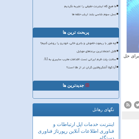
ما هیچ گاه اینترنت حقیقی را تجربه نکردیم
نسل سوم شاسی بلند ارباب حلقه ها
پربحث ترین ها
چه طور با ریموت خاموش و باتری خالی، خودرو را روشن کنیم؟
قابل اعتمادترین برندهای موبایل
برای حل
ساخت پلت فرم ایرانی تست اقدامات مخرب سایبری به AI
آیا کولا آشکروفتین گران تر از طلا است؟
جدیدترین ها
تگهای رهاتل
اینترنت
خدمات
اپل
ارتباطات و
فناوری اطلاعات
آنلاین
رپورتاژ
فناوری
دستگاه