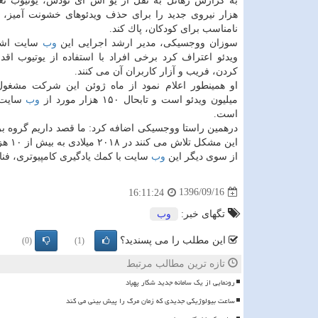
هزار نیروی جدید را برای حذف ویدئوهای خشونت آمیز، 
نامناسب برای كودكان، پاك كند.
سوزان ووجسیكی، مدیر ارشد اجرایی این
وب
سایت اشت
ویدئو اعتراف كرد برخی افراد با استفاده از یوتیوب اقد
كردن، فریب و آزار كاربران آن می كنند.
میلیون ویدئو است و تابحال ۱۵۰ هزار مورد از
وب
سایت 
است.
درهمین راستا ووجسیكی اضافه كرد: ما قصد داریم گروه بر
این مشكل تلاش می كنند در ۲۰۱۸ میلادی به بیش از ۱۰ هزار نفر برسد.
از سوی دیگر این
وب
سایت با كمك یادگیری كامپیوتری، فنا
1396/09/16
16:11:24
تگهای خبر:
وب
این مطلب را می پسندید؟
(0)
(1)
تازه ترین مطالب مرتبط
رونمایی از یک سامانه جدید شکار پهپاد
ساعت بیولوژیکی جدیدی که زمان مرگ را پیش بینی می کند