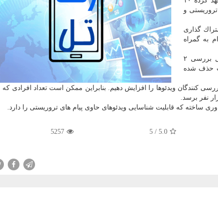
به گزارش رهاتل به نقل از یو اس ای تودس، یوتیوب تعهد كرده ۱۰
تروریستی و
راك گذاری
ام به گمراه
او همینطور اعلام نمود از ماه ژوئن این شركت مشغول بررسی ۲
حذف شده
رسی كنندگان ویدئوها را افزایش دهیم. بنابراین ممكن است تعداد افرادی كه 
وری ساخته كه قابلیت شناسایی ویدئوهای حاوی پیام های تروریستی را دارد.
5257
5
/
5.0