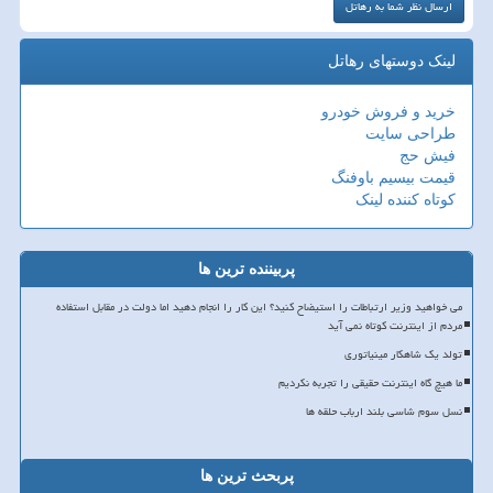
لینک دوستهای رهاتل
خرید و فروش خودرو
طراحی سایت
فیش حج
قیمت بیسیم باوفنگ
کوتاه کننده لینک
پربیننده ترین ها
می خواهید وزیر ارتباطات را استیضاح کنید؟ این کار را انجام دهید اما دولت در مقابل استفاده
مردم از اینترنت کوتاه نمی آید
تولد یک شاهکار مینیاتوری
ما هیچ گاه اینترنت حقیقی را تجربه نکردیم
نسل سوم شاسی بلند ارباب حلقه ها
پربحث ترین ها