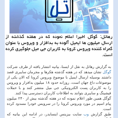
رهاتل: گوگل اخیرا اعلام نموده كه در هفته گذشته از
ارسال میلیون ها ایمیل آلوده به بدافزار و ویروس با عنوان
گمراه كننده ویروس كرونا به كاربران جی میل جلوگیری كرده
است.
به گزارش رهاتل به نقل از ایسنا، بیانیه انتشار یافته از طرف شركت
گوگل
نشان میدهد كه در هفته گذشته هكرها و مجرمان سایبری قصد
داشتند بوسیله ارسال ایمیل با موضوع ویروس كرونا كه الان یكی از
موضوعات داغ جهان است، روزانه حدود ۱۸ میلیون بدافزار و ویروس
را به كاربران پست الكترونیكی جی میل منتشر كنند و با حملات
فیشینگ و سایبری بتوانند به اطلاعات كاربران دسترسی پیدا كنند.
گوگل همین طور اعلام نموده كه در هفته گذشته بیش از ۲۴۰ میلیون
پیام اسپم در مورد ویروس كرونا را در سرویس خودرا مسدود كرده
است.
طبق گزارش
وب
سایت بیزینس اینسایدر، در ادامه این بیانیه كه