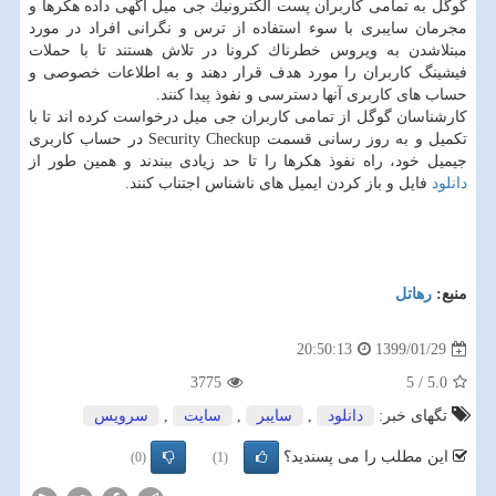
گوگل به تمامی كاربران پست الكترونیك جی میل آگهی داده هكرها و
مجرمان سایبری با سوء استفاده از ترس و نگرانی افراد در مورد
مبتلاشدن به ویروس خطرناك كرونا در تلاش هستند تا با حملات
فیشینگ كاربران را مورد هدف قرار دهند و به اطلاعات خصوصی و
حساب های كاربری آنها دسترسی و نفوذ پیدا كنند.
كارشناسان گوگل از تمامی كاربران جی میل درخواست كرده اند تا با
تكمیل و به روز رسانی قسمت Security Checkup در حساب كاربری
جیمیل خود، راه نفوذ هكرها را تا حد زیادی ببندند و همین طور از
دانلود
فایل و باز كردن ایمیل های ناشناس اجتناب كنند.
منبع:
رهاتل
1399/01/29
20:50:13
3775
5
/
5.0
تگهای خبر:
دانلود
,
سایبر
,
سایت
,
سرویس
این مطلب را می پسندید؟
(0)
(1)