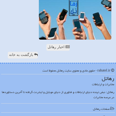
اخبار رهاتل
بازگشت به خانه
rahatel.ir - حقوق مادی و معنوی سایت رهاتل محفوظ است
رهاتل
مخابرات و ارتباطات
رهاتل: نبض تپنده دنیای ارتباطات و فناوری از دنیای موبایل و اینترنت گرفته تا آخرین دستاوردها
در عرصه مخابرات
صفحات رهاتل