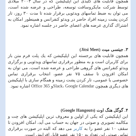
همچون قابلیت های كلیدی این اپلیكیشن كه در سال ۲۰۰۳ میلادی
توسط شركت مایكروسافت توسعه، طراحی و عرضه شده است،
می توان به ضبط تماسهای ویدئویی برقرار شده تا مدت ۳۰ روز، تار
كردن پشت زمینه افراد حاضر در ویدئو كنفرانس و همینطور امكان به
اشتراك گذاری عرضه های اعضای حاضر در جلسه اشاره نمود.
۳. جیتسی میت (Jitsi Meet)
همچون قابلیت های برجسته این اپلیكیشن كه یك پلت فرم متن باز
برای كاربران است و به منظور برقراری تماسهای ویدئویی و برگزاری
ویدئو كنفرانس های گروهی طراحی و عرضه شده است، می توان به
امكان افزودن تا سقف ۷۵ نفر عضو، انتخاب برقراری تماس
خصوصی یا عمومی، تار كردن پشت زمینه و همگام سازی با اپلیكیشن
های دیگری همچون Slack، Google Calendarو Office 365 اشاره نمود.
۴. گوگل هنگ اوت (Google Hangouts)
این اپلیكیشن كه یكی از اولین و معروف ترین اپلیكیشن های چت و
مكالمه تصویری و صوتی در جهان به حساب می آید، امكان افزودن تا
سقف ۱۰ نفر عضو را به
كاربر
می دهد كه البته در صورت برقراری
تماس صوتی این تعداد به ۱۵۰ نفر عضو قابل افزایش است.