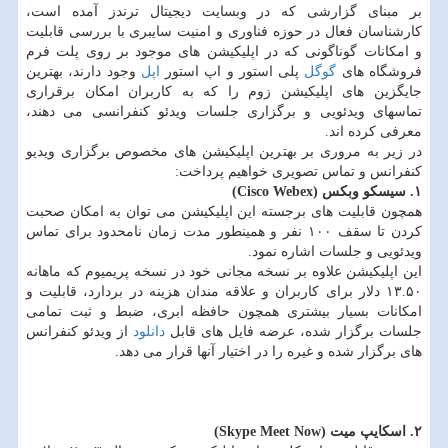
بر مبنای گزارشی كه در وبسایت دیجیتال ترندز آمده است،
كارشناسان فعال در حوزه فناوری و امنیت سایبری با بررسی قابلیت
و امكانات گوناگونی كه در اپلیكیشن های موجود بر روی پلت فرم
فروشگاه های
گوگل
پلی استور و اپ استور
اپل
وجود دارند، بهترین
جایگزین های اپلیكیشن زوم را كه به كاربران امكان برقراری
تماسهای ویدئویی و برگزاری جلسات ویدئو كنفرانسی می دهند،
معرفی كرده اند.
در زیر به مروری بر بهترین اپلیكیشن های مخصوص برگزاری ویدیو
كنفرانس و تماس تصویری خواهیم پرداخت:
۱. سیسكو وبكس (Cisco Webex)
همچون قابلیت های برجسته این اپلیكیشن می توان به امكان صحبت
كردن تا سقف ۱۰۰ نفر و همینطور مدت زمان نامحدود برای تماس
ویدئویی و جلسات اشاره نمود.
این اپلیكیشن علاوه بر نسخه مجانی خود در نسخه پریمیوم كه ماهانه
۱۳.۵۰ دلار برای كاربران و علاقه مندان هزینه در بردارد، قابلیت و
امكانات بسیار بیشتری همچون حافظه ابری، ضبط و ثبت تمامی
جلسات برگزار شده، عرضه فایل های قابل
دانلود
از ویدئو كنفرانس
های برگزار شده و غیره را در اختیار آنها قرار می دهد.
۲. اسكایپ میت (Skype Meet Now)