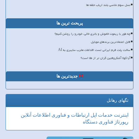
نسل سوم شاسی بلند ارباب حلقه ها
پربحث ترین ها
چه طور با ریموت خاموش و باتری خالی، خودرو را روشن کنیم؟
قابل اعتمادترین برندهای موبایل
ساخت پلت فرم ایرانی تست اقدامات مخرب سایبری به AI
آیا کولا آشکروفتین گران تر از طلا است؟
جدیدترین ها
تگهای رهاتل
اینترنت
خدمات
اپل
ارتباطات و فناوری اطلاعات
آنلاین
رپورتاژ
فناوری
دستگاه