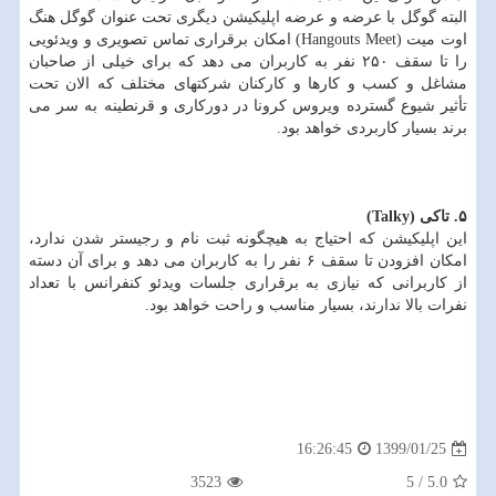
البته گوگل با عرضه و عرضه اپلیكیشن دیگری تحت عنوان گوگل هنگ
اوت میت (Hangouts Meet) امكان برقراری تماس تصویری و ویدئویی
را تا سقف ۲۵۰ نفر به كاربران می دهد كه برای خیلی از صاحبان
مشاغل و كسب و كارها و كاركنان شركتهای مختلف كه الان تحت
تأثیر شیوع گسترده ویروس كرونا در دوركاری و قرنطینه به سر می
برند بسیار كاربردی خواهد بود.
۵. تاكی (Talky)
این اپلیكیشن كه احتیاج به هیچگونه ثبت نام و رجیستر شدن ندارد،
امكان افزودن تا سقف ۶ نفر را به كاربران می دهد و برای آن دسته
از كاربرانی كه نیازی به برقراری جلسات ویدئو كنفرانس با تعداد
نفرات بالا ندارند، بسیار مناسب و راحت خواهد بود.
1399/01/25
16:26:45
3523
5
/
5.0