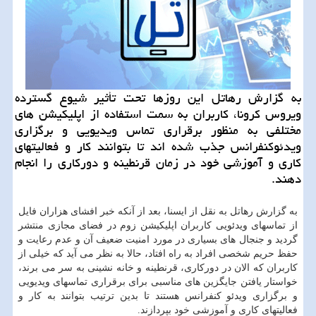
به گزارش رهاتل این روزها تحت تأثیر شیوع گسترده
ویروس كرونا، كاربران به سمت استفاده از اپلیكیشن های
مختلفی به منظور برقراری تماس ویدیویی و برگزاری
ویدئوكنفرانس جذب شده اند تا بتوانند كار و فعالیتهای
كاری و آموزشی خود در زمان قرنطینه و دوركاری را انجام
دهند.
به گزارش رهاتل به نقل از ایسنا، بعد از آنكه خبر افشای هزاران فایل
از تماسهای ویدئویی كاربران اپلیكیشن زوم در فضای مجازی منتشر
گردید و جنجال های بسیاری در مورد امنیت ضعیف آن و عدم رعایت و
حفظ حریم شخصی افراد به راه افتاد، حالا به نظر می آید كه خیلی از
كاربران كه الان در دوركاری، قرنطینه و خانه نشینی به سر می برند،
خواستار یافتن جایگزین های مناسبی برای برقراری تماسهای ویدیویی
و برگزاری ویدئو كنفرانس هستند تا بدین ترتیب بتوانند به كار و
فعالیتهای كاری و آموزشی خود بپردازند.