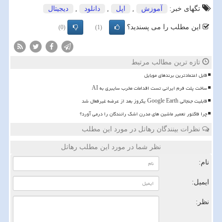
تگهای خبر:
آموزش
,
اپل
,
دانلود
,
دیجیتال
این مطلب را می پسندید؟
(0)
(1)
تازه ترین مطالب مرتبط
قابل اعتمادترین برندهای موبایل
ساخت پلت فرم ایرانی تست اقدامات مخرب سایبری به AI
قابلیت جنجالی Google Earth یکروز بعد از عرضه غیرفعال شد
چرا فاکتور تعمیر ماشین های مدرن اشک رانندگان را درمی آورد؟
نظرات بینندگان رهاتل در مورد این مطلب
نظر شما در مورد این مطلب رهاتل
نام:
ایمیل:
نظر: