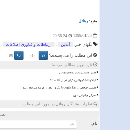
منبع:
رهاتل
1399/01/23
20:36:24
تگهای خبر:
آنلاین
,
ارتباطات و فناوری اطلاعات
,
این مطلب را می پسندید؟
(0)
(1)
تازه ترین مطالب مرتبط
قابل اعتمادترین برندهای موبایل
آیا کولا آشکروفتین گران تر از طلا است؟
قابلیت جنجالی Google Earth یکروز بعد از عرضه غیرفعال شد
معرفی رضوانی دون
نظرات بینندگان رهاتل در مورد این مطلب
نظر
نام: