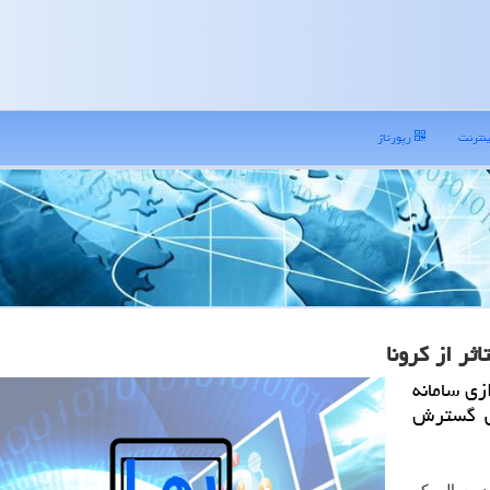
نترنت
رپورتاژ
ثر از كرونا
ازی سامانه
نی گسترش