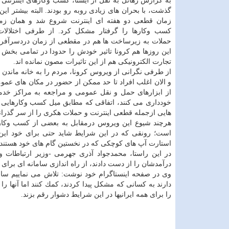
به گزارش رهاتل به نقل از ایسنا، كسب وكارهای اینترنتی
گذشت، با بحران های زیادی روبه رو بودند. البته بیشتر این 
زمان قطعی دو هفته ای اینترنت شروع شد و همان زما
كسب وكارها را گرفتار مشكل كرد. از طرفی اختلالات 
حملات به زیرساخت ها هم در مقطعی از زمان دردسرآفری
این روزها هم كرونا تاثیر خودش را حدودا در تمامی بخش 
تجارت الكترونیكی هم از این تاثیرات مصون نمانده اند.
از طرفی نگرانی از ویروس كرونا، مردم را به خانه ماندن
و الان اغلب افراد تا حد ممكن از حضور در مكان های عمو
از ابزارهای حمل و نقل عمومی و مراجعه به مراكز خد
خودداری می كنند، اتفاقی كه مطابق میل كسب وكارهایی كه
هایی ازجمله قطعی اینترنت و حملات هكری را از سر گذراند
هرچند شیوع این ویروس درمقابل به بعضی از كسب وكارها
است؛ رونقی كه در این شرایط شاید حتی برای خود این 
استارت آپ های كوچكی كه در نخستین گام های خود هستند، 
در این راستا، محمدجواد آذری جهرمی -وزیر ارتباطات و
درآمدشان را از دست دادند، از راه اندازی سامانه ای برای 
وی در صفحه اینستاگرام خود نوشت: تلاش می نماییم سامانه
دارند به كسانی كه مشكل پیدا كردند، كمك كنند اما آنها 
را برای همه ایرانیها در این شرایط دشوار رقم بزند.