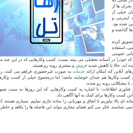
 در سالی كه
بحران ها از
ن خیلی از
اینترنتی و
ن شده بود.
ها گذاشته و
 تشویق كرده
می، استفاده
ماتی عمومی
 خودرا در آستانه تعطیلی می بینند نیست. كسب وكارهایی كه در این چند ما
ه اند، حالا با كاهش شدید
فروش
و مشتری روبه رو هستند.
ی آنلاین كه امكان ارائه
خدمات
به صورت غیرحضوری فراهم می كنند، رون
كسب وكارها هم چندان خوشایند نباشد؛ اما درمجموع خیلی از كسب وكاره
با مشكلاتی روبه رو شدند.
 فناوری اطلاعات- با اشاره به كسب وكارهایی كه این روزها به سبب شیوع
این كسب وكارها برای كمك به آنها آگاهی داد.
 ای بالا بیاوریم تا انفاق و مهربانی را ساده جاری نماییم. بسیاری هستند 
را نمی شناسند. فكر می كنم فضای مجازی بتواند این فاصله ها را بكاهد و خاط