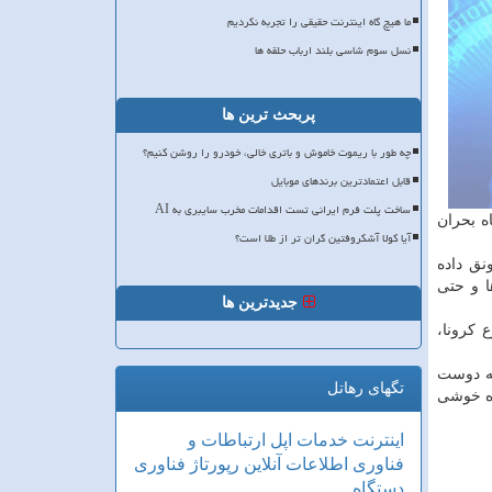
ما هیچ گاه اینترنت حقیقی را تجربه نکردیم
نسل سوم شاسی بلند ارباب حلقه ها
پربحث ترین ها
چه طور با ریموت خاموش و باتری خالی، خودرو را روشن کنیم؟
قابل اعتمادترین برندهای موبایل
ساخت پلت فرم ایرانی تست اقدامات مخرب سایبری به AI
ه بحران
آیا کولا آشکروفتین گران تر از طلا است؟
ق داده
ا و حتی
جدیدترین ها
 كرونا،
كه دوست
تگهای رهاتل
ره خوشی
اینترنت
خدمات
اپل
ارتباطات و
فناوری اطلاعات
آنلاین
رپورتاژ
فناوری
دستگاه