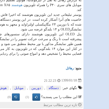
موبایل های سری P۴۰ را همراه تلویزیون
هوشمند
كند.
پوستر تبلیغاتی جدید این تلویزیون هوشمند كه اخیرا فاش
خاصیت های آنرا آشكار كرده است. در این پوستر دستگاهی
شده كه با دوربین ۲۴ مگاپیكسلی اولتراواید و مجهز
نمایشگرOLED و ۱۴ بلندگو عرضه می شود.
پنل OLED این تلویزیون هوشمند دارای سنسورهای چ
پیشرفته است تا رنگ و سرعت حركت تصویر را در نمایشگر 
همین طور نمایشگر مذكور با نور محیط منطبق می شود و ب
در كنار این موارد ۱۴ بلندگویی كه در تلوی
فضایی محیط را تشخیص دهد و امواج صوتی را برای ردیابی س
منبع:
رهاتل
1399/01/18
21:22:23
تگهای خبر:
دستگاه
,
دوربین
,
موبایل
,
هوش 
این مطلب را می پسندید؟
(0)
(1)
تازه ترین مطالب مرتبط