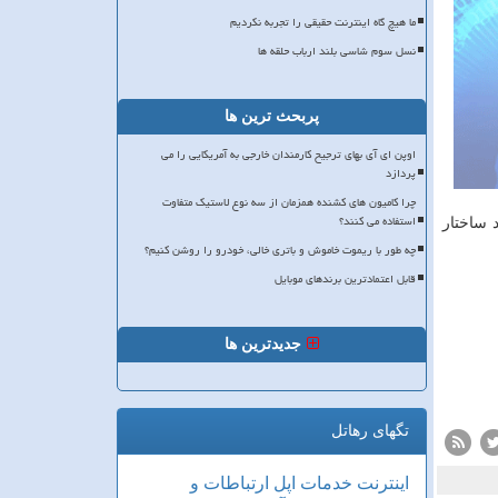
ما هیچ گاه اینترنت حقیقی را تجربه نکردیم
نسل سوم شاسی بلند ارباب حلقه ها
پربحث ترین ها
اوپن ای آی بهای ترجیح کارمندان خارجی به آمریکایی را می
پردازد
چرا کامیون های کشنده همزمان از سه نوع لاستیک متفاوت
استفاده می کنند؟
ند ساختار
چه طور با ریموت خاموش و باتری خالی، خودرو را روشن کنیم؟
قابل اعتمادترین برندهای موبایل
جدیدترین ها
تگهای رهاتل
اینترنت
خدمات
اپل
ارتباطات و