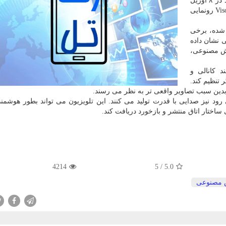
به گزارش رهاتل به نقل از گیزموچاینا، هواوی تصمیم دارد در ۸ آوریل
Vison X۶۵ رونمایی
 شده، برخی
 نشان داده
 به هوش مصنوعی،
ند كانالی و
تنظیم كند.
دین سبب تصاویر واقعی تر به نظر می رسند.
زیون به كار می رود نیز صدایی با قدرت تولید می كنند. این تلویزیون می تواند بطور هوشم
اختار اتاق منتشر و بازخورد دریافت كند.
4214
5
/
5.0
مصنوعی