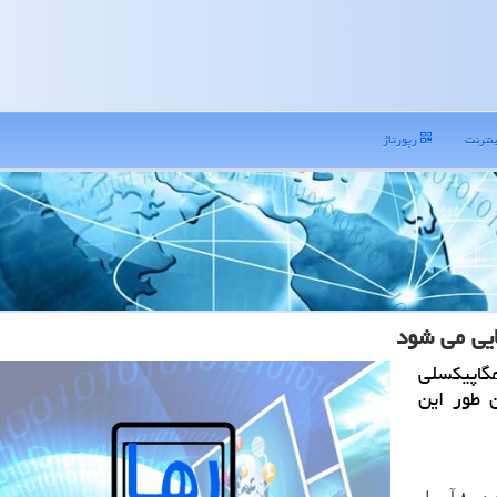
نترنت
رپورتاژ
 تلویزیون هوشمند هواوی با دوربینی 24 مگاپیكسلی
طور این