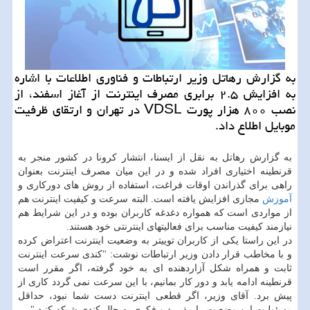
به گزارش رهاتل وزیر ارتباطات و فناوری اطلاعات با اشاره
به افزایش ۲.۵ برابری مصرف اینترنت از آغاز اسفند، از
نصب ۸۰۰ هزار پورت VDSL در تهران و ارتقای ظرفیت
موبایل اطلاع داد.
به گزارش رهاتل به نقل از ایسنا، انتشار كرونا در كشور منجر به
قرنطینه اختیاری افراد شده و در این میان مصرف اینترنت بعنوان
راهی برای گذراندن اوقات فراغت، استفاده از روش های دوركاری و
آموزش
مجازی افزایش یافته است. البته سرعت و كیفیت اینترنت هم
از مواردی است كه همواره دغدغه كاربران بوده و در این شرایط هم
نیازمند كیفیت مناسب برای فعالیتهای اینترنتی خود هستند.
در این راستا یكی از كاربران توییتر به وضعیت اینترنت اعتراض كرده
و با مخاطب قرار دادن وزیر ارتباطات نوشت: "كندی سرعت اینترنت
ثابت و همراه شكل آزاردهنده ای به خود گرفته، اگر مقرر است
قرنطینه ادامه یابد و دور كار بمانیم، با این سرعت نمی گردد كاری از
پیش برد. آقای وزیر، اگر قطعی اینترنت دست شما نبود، حداقل
مسئولیت این وضعیت را بپذیرید و فكری به حال كندی شبكه كنید."