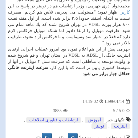
محمدجواد آذری جهرمی، وزیر ارتباطات هم در توییتر در پاسخ به این
كاربر
اظهار نمود: "مسئولیت می پذیریم، تلاش هم كردیم. مصرف
نسبت به ابتدای اسفند حدودا ۲.۵ برابر شده است. از اول هفته نصب
۸۰۰ هزار پورت VDSL در تهران شروع شده كه یك ماهه تمام می
شود. ظرفیت موبایل را ارتقا دادیم اما شبكه موبایل فركانس لازم
دارد كه فعلا در اختیار صداوسیماست و تا فركانس آزاد نشود، ظرفیت
بالاتر نمی رود."
جهرمی پیش از این هم اعلام نموده بود امروز عملیات اجرایی ارتقای
اینترنت خانگی از ADSL به VDSL در استان تهران و قم شروع شده
و اولویت توسعه با مناطقی است كه سرعت نسل ۴ موبایل در آنها از
متوسط كشوری پایین تر است كه با این كار،
سرعت اینترنت خانگی
حداقل چهار برابر می شو
د.
1399/01/14
14:19:02
3885
5
/
5.0
تگهای خبر:
آموزش
,
ارتباطات و فناوری اطلاعات
,
اینترنت
,
توییتر
این مطلب را می پسندید؟
(0)
(1)