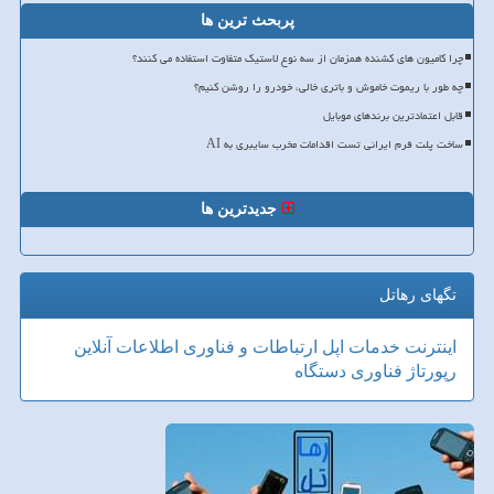
پربحث ترین ها
چرا کامیون های کشنده همزمان از سه نوع لاستیک متفاوت استفاده می کنند؟
چه طور با ریموت خاموش و باتری خالی، خودرو را روشن کنیم؟
قابل اعتمادترین برندهای موبایل
ساخت پلت فرم ایرانی تست اقدامات مخرب سایبری به AI
جدیدترین ها
تگهای رهاتل
اینترنت
خدمات
اپل
ارتباطات و فناوری اطلاعات
آنلاین
رپورتاژ
فناوری
دستگاه