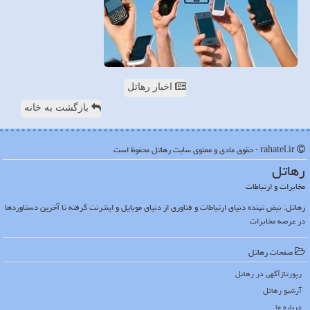
اخبار رهاتل
بازگشت به خانه
rahatel.ir - حقوق مادی و معنوی سایت رهاتل محفوظ است
رهاتل
مخابرات و ارتباطات
رهاتل: نبض تپنده دنیای ارتباطات و فناوری از دنیای موبایل و اینترنت گرفته تا آخرین دستاوردها
در عرصه مخابرات
صفحات رهاتل
رپورتاژآگهی در رهاتل
آرشیو رهاتل
درباره ما