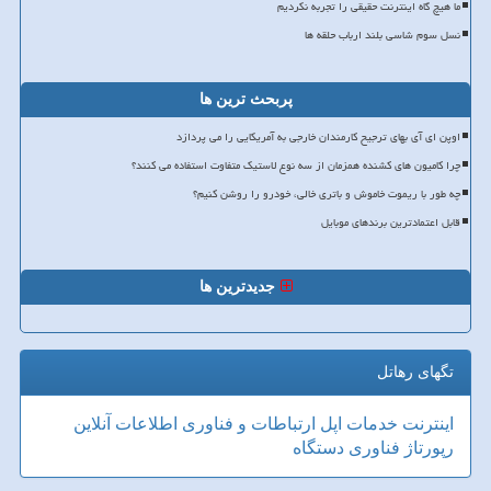
ما هیچ گاه اینترنت حقیقی را تجربه نکردیم
نسل سوم شاسی بلند ارباب حلقه ها
پربحث ترین ها
اوپن ای آی بهای ترجیح کارمندان خارجی به آمریکایی را می پردازد
چرا کامیون های کشنده همزمان از سه نوع لاستیک متفاوت استفاده می کنند؟
چه طور با ریموت خاموش و باتری خالی، خودرو را روشن کنیم؟
قابل اعتمادترین برندهای موبایل
جدیدترین ها
تگهای رهاتل
اینترنت
خدمات
اپل
ارتباطات و فناوری اطلاعات
آنلاین
رپورتاژ
فناوری
دستگاه