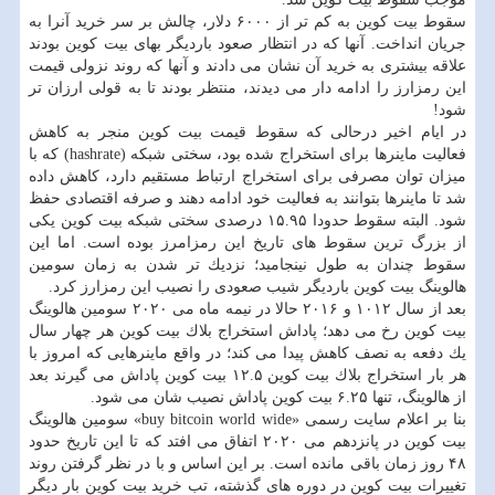
سقوط بیت كوین به كم تر از ۶۰۰۰ دلار، چالش بر سر خرید آنرا به
جریان انداخت. آنها كه در انتظار صعود باردیگر بهای بیت كوین بودند
علاقه بیشتری به خرید آن نشان می دادند و آنها كه روند نزولی قیمت
این رمزارز را ادامه دار می دیدند، منتظر بودند تا به قولی ارزان تر
شود!
در ایام اخیر درحالی كه سقوط قیمت بیت كوین منجر به كاهش
فعالیت ماینرها برای استخراج شده بود، سختی شبكه (hashrate) كه با
میزان توان مصرفی برای استخراج ارتباط مستقیم دارد، كاهش داده
شد تا ماینرها بتوانند به فعالیت خود ادامه دهند و صرفه اقتصادی حفظ
شود. البته سقوط حدودا ۱۵.۹۵ درصدی سختی شبكه بیت كوین یكی
از بزرگ ترین سقوط های تاریخ این رمزامرز بوده است. اما این
سقوط چندان به طول نینجامید؛ نزدیك تر شدن به زمان سومین
هالوینگ بیت كوین باردیگر شیب صعودی را نصیب این رمزارز كرد.
بعد از سال ۱۰۱۲ و ۲۰۱۶ حالا در نیمه ماه می ۲۰۲۰ سومین هالوینگ
بیت كوین رخ می دهد؛ پاداش استخراج بلاك بیت كوین هر چهار سال
یك دفعه به نصف كاهش پیدا می كند؛ در واقع ماینرهایی كه امروز با
هر بار استخراج بلاك بیت كوین ۱۲.۵ بیت كوین پاداش می گیرند بعد
از هالوینگ، تنها ۶.۲۵ بیت كوین پاداش نصیب شان می شود.
بنا بر اعلام سایت رسمی «buy bitcoin world wide» سومین هالوینگ
بیت كوین در پانزدهم می ۲۰۲۰ اتفاق می افتد كه تا این تاریخ حدود
۴۸ روز زمان باقی مانده است. بر این اساس و با در نظر گرفتن روند
تغییرات بیت كوین در دوره های گذشته، تب خرید بیت كوین بار دیگر