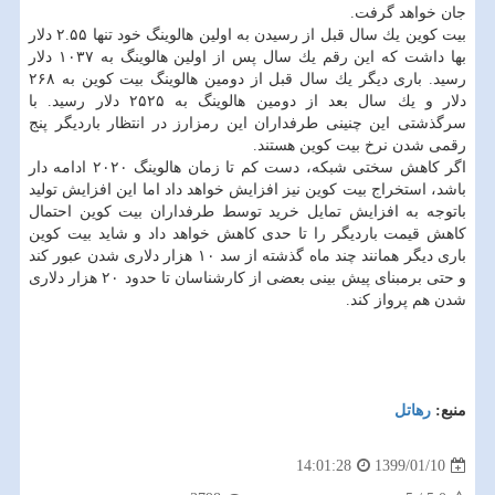
جان خواهد گرفت.
بیت كوین یك سال قبل از رسیدن به اولین هالوینگ خود تنها ۲.۵۵ دلار
بها داشت كه این رقم یك سال پس از اولین هالوینگ به ۱۰۳۷ دلار
رسید. باری دیگر یك سال قبل از دومین هالوینگ بیت كوین به ۲۶۸
دلار و یك سال بعد از دومین هالوینگ به ۲۵۲۵ دلار رسید. با
سرگذشتی این چنینی طرفداران این رمزارز در انتظار باردیگر پنج
رقمی شدن نرخ بیت كوین هستند.
اگر كاهش سختی شبكه، دست كم تا زمان هالوینگ ۲۰۲۰ ادامه دار
باشد، استخراج بیت كوین نیز افزایش خواهد داد اما این افزایش تولید
باتوجه به افزایش تمایل خرید توسط طرفداران بیت كوین احتمال
كاهش قیمت باردیگر را تا حدی كاهش خواهد داد و شاید بیت كوین
باری دیگر همانند چند ماه گذشته از سد ۱۰ هزار دلاری شدن عبور كند
و حتی برمبنای پیش بینی بعضی از كارشناسان تا حدود ۲۰ هزار دلاری
شدن هم پرواز كند.
منبع:
رهاتل
1399/01/10
14:01:28