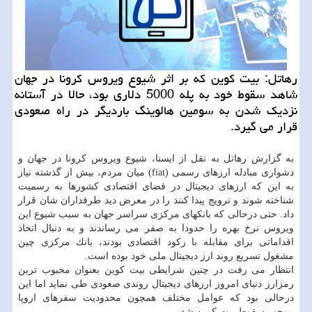
رهاتل: بیت كوین كه بر اثر شیوع ویروس كرونا در جهان
شاهد سقوط خود به پله 5000 دلاری بود، حالا در آستانه
نزدیك شدن به سومین هالوینگ باردیگر در راه صعودی
قرار می گیرد.
به گزارش رهاتل به نقل از ایسنا، شیوع ویروس كرونا در جهان و
دشواری مبادله ارزهای رسمی (fiat) میان مردم، بیش از گذشته نیاز
به این كه ارزهای دیجیتال در فضای اقتصادی كشورها به رسمیت
شناخته شوند و ترویج پیدا كنند را در معرض دید طرفداران شان قرار
داد. حتی درحالی كه بانكهای مركزی سراسر جهان به سبب شیوع این
ویروس نرخ بهره را حدودا به صفر می رساندند و به دنبال اتخاذ
اقداماتی برای مقابله با ركود اقتصادی بودند، بانك مركزی چین
مشغول تسریع روند ارز دیجیتال ملی خود بوده است.
انتظار می رفت در چنین شرایطی بیت كوین بعنوان محبوب ترین
رمزارز دنیای امروز ارزهای دیجیتال روندی صعودی طی نماید اما این
درحالی بود كه عوامل مختلف همچون محدودیت سفرهای اروپا
موجب سقوط بیت كوین شد.