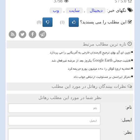
3798
5
/
5.0
تگهای خبر:
دیجیتال
,
سایت
,
وب
این مطلب را می پسندید؟
(0)
(1)
تازه ترین مطالب مرتبط
اوپن ای آی بهای ترجیح کارمندان خارجی به آمریکایی را می پردازد
قابلیت جنجالی Google Earth یکروز بعد از عرضه غیرفعال شد
اتحادیه اروپا گوگل را ۸۹۰ میلیون یورو جریمه کرد
تمرکز ایرانسل بر مسئولیت ارتباطی جواب داد
نظرات بینندگان رهاتل در مورد این مطلب
نظر شما در مورد این مطلب رهاتل
نام:
ایمیل:
نظر: