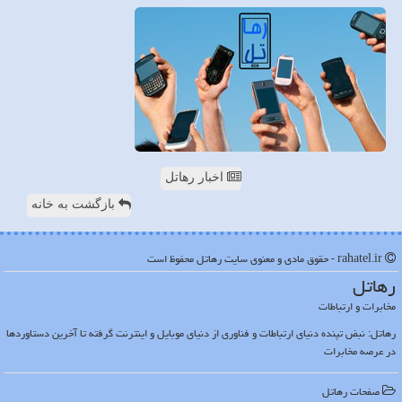
اخبار رهاتل
بازگشت به خانه
rahatel.ir - حقوق مادی و معنوی سایت رهاتل محفوظ است
رهاتل
مخابرات و ارتباطات
رهاتل: نبض تپنده دنیای ارتباطات و فناوری از دنیای موبایل و اینترنت گرفته تا آخرین دستاوردها
در عرصه مخابرات
صفحات رهاتل