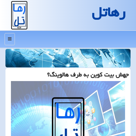
رهاتل
منو
جهش بیت كوین به طرف هالوینگ؟