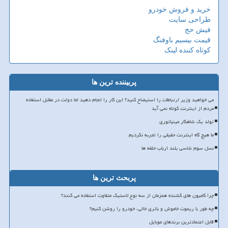
خرید و فروش خودرو
طراحی سایت
فیش حج
قیمت بیسیم باوفنگ
کوتاه کننده لینک
پربیننده ترین ها
می خواهید وزیر ارتباطات را استیضاح کنید؟ این کار را انجام دهید اما دولت در مقابل استفاده
مردم از اینترنت کوتاه نمی آید
تولد یک شاهکار مینیاتوری
ما هیچ گاه اینترنت حقیقی را تجربه نکردیم
نسل سوم شاسی بلند ارباب حلقه ها
پربحث ترین ها
چرا کامیون های کشنده همزمان از سه نوع لاستیک متفاوت استفاده می کنند؟
چه طور با ریموت خاموش و باتری خالی، خودرو را روشن کنیم؟
قابل اعتمادترین برندهای موبایل