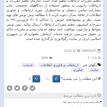
تنظیم مقررات ارتباطات تنظیم شده است. سازمان تنظیم مقررات و
ارتباطات رادیویی به منظور استفاده از دیدگاههای تخصصی، جلب
مشاركت تمامی ذینفعان و صاحبنظران حوزه ارتباطات و فناوری
اطلاعات از علاقه مندان دعوت كرده تا با مطالعه پیش نویس های تهیه
شده، نظر و پیشنهادهای خویش را حداكثر تا ۳۱ فروردین ۹۹ به
دبیرخانه كمیسیون تنظیم مقررات ارتباطات ارسال نمایند. پیش نویس
ضوابط و چارچوب موافقت نامه سطح خدمات پستی و مقررات حاكم
بر حقوق سرزمینی عرضه خدمات ارتباطی ماهواره ای در جمهوری
اسلامی ایران در سایت رگولاتوری بارگذاری شده است.
1399/01/07
23:02:32
3859
5
/
5.0
تگهای خبر:
ارتباطات و فناوری اطلاعات
,
خدمات
,
سایت
,
فناوری
این مطلب را می پسندید؟
(0)
(1)
تازه ترین مطالب مرتبط
رقیب چینی بنز و بی ام و به اروپا رفت