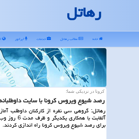
رهاتل
خانه
مطالب رهاتل
خدمات
اپراتور
ای
كرونا در نزدیكی شما؛
رصد شیوع ویروس كرونا با سایت داوطلبانه
رهاتل: گروهی سی نفره از كاركنان داوطلب آماز
آلفابت با همكاری یكدیگر
برای رصد شیوع ویروس كرونا راه اندازی كردند.