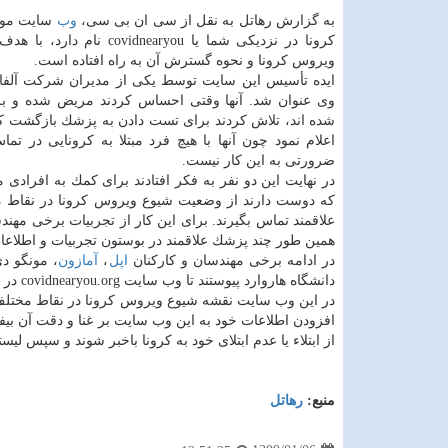
به گزارش رهاتل به نقل از سی ان بی سی،
وب
سایت مور
كرونا در نزدیكی شما یا covidnearyou ن
ویروس كرونا و نحوه گسترش آن به راه افتاده است.
ایده تأسیس این سایت توسط یكی از مدیران شركت آلف
وی عنوان شد. آنها وقتی احساس كردند مریض شده و به ك
شده اند، تلاش كردند برای تست دادن به پزشك بازگشت كنن
اعلام نمود چون آنها با هیچ فرد مبتلا به كرونایی در تماس
ضرورتی به این كار نیست.
در نهایت این دو نفر به فكر افتادند برای كمك به افرادی م
كه دوست دارند از وضعیت شیوع ویروس كرونا در نقاط مخ
علاقمند تماس بگیرند. برای این كار از تجربیات برخی مهن
همین طور چند پزشك علاقمند در بوستون تجربیات و اطلاعات خ
در ادامه برخی مهندسان و كاركنان
اپل
،
آمازون
، مونگو د
دانشگاه هاروارد پیوستند تا وب سایت covidnearyou.org در دسترس قرار بگیرد.
در این وب سایت نقشه شیوع ویروس كرونا در نقاط مختلف آم
افزودن اطلاعات خود به این وب سایت بر غنا و دقت آن بیفز
از ابتلاء یا عدم ابتلای خود به كرونا باخبر شوند و سپس لی
منبع:
رهاتل