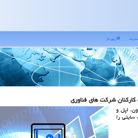
نترنت
رپورتاژ
 كاركنان شركت های فناوری
ون، اپل و
 و ظرف مدت 6 روز وب سایتی را