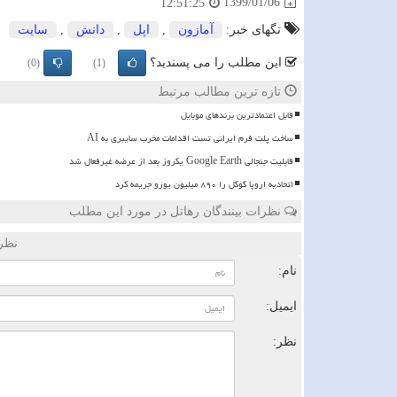
1399/01/06
12:51:25
تگهای خبر:
آمازون
,
اپل
,
دانش
,
سایت
این مطلب را می پسندید؟
(0)
(1)
تازه ترین مطالب مرتبط
قابل اعتمادترین برندهای موبایل
ساخت پلت فرم ایرانی تست اقدامات مخرب سایبری به AI
قابلیت جنجالی Google Earth یکروز بعد از عرضه غیرفعال شد
اتحادیه اروپا گوگل را ۸۹۰ میلیون یورو جریمه کرد
نظرات بینندگان رهاتل در مورد این مطلب
نظر
نام:
ایمیل:
نظر: