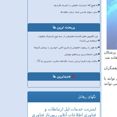
ما هیچ گاه اینترنت حقیقی را تجربه نکردیم
نسل سوم شاسی بلند ارباب حلقه ها
پربحث ترین ها
چرا کامیون های کشنده همزمان از سه نوع لاستیک متفاوت
استفاده می کنند؟
چه طور با ریموت خاموش و باتری خالی، خودرو را روشن کنیم؟
پزشكان
قابل اعتمادترین برندهای موبایل
فاده شد.
ساخت پلت فرم ایرانی تست اقدامات مخرب سایبری به AI
وهشگران
جدیدترین ها
انند با
 توانند
تگهای رهاتل
اینترنت
خدمات
اپل
ارتباطات و
فناوری اطلاعات
آنلاین
رپورتاژ
فناوری