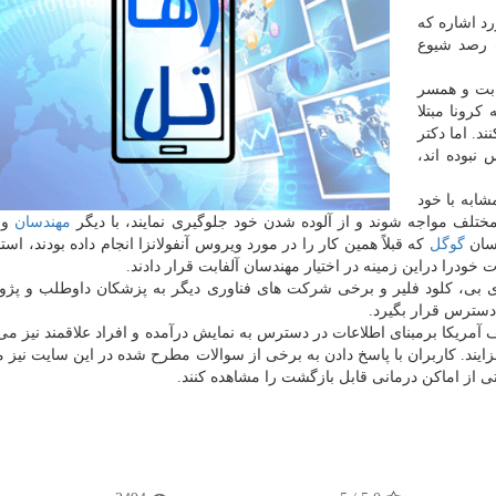
د اشاره كه
ام دارد، با هدف رصد شیوع
ابت و همسر
رونا مبتلا
د. اما دكتر
 نبوده اند،
شابه با خود
تلف مواجه شوند و از آلوده شدن خود جلوگیری نمایند، با دیگر
مهندسان
و 
دسان
گوگل
كه قبلاً همین كار را در مورد ویروس آنفولانزا انجام داده بودند، است
ودرا دراین زمینه در اختیار مهندسان آلفابت قرار دادند.
ی بی، كلود فلیر و برخی شركت های فناوری دیگر به پزشكان داوطلب و پژ
ریكا برمبنای اطلاعات در دسترس به نمایش درآمده و افراد علاقمند نیز می تو
ایند. كاربران با پاسخ دادن به برخی از سوالات مطرح شده در این سایت نیز می
ستی از اماكن درمانی قابل بازگشت را مشاهده كنند.