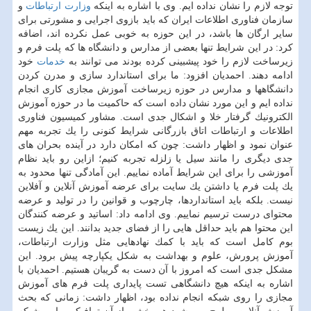
توجه لازم را نشان نداده ایم. وی با اشاره به اینكه
وزارت ارتباطات
و
سازمان فناوری اطلاعات ایران كه باید بازوی اجرایی و مشورتی برای
سایر ارگان ها باشد، در این حوزه به خوبی عمل نكرده اند، اضافه
كرد: در این شرایط تنها بعضی از مدارس و دانشگاه ها كه پلت فرم و
زیرساخت لازم را خود پیشبینی كرده بودند می توانند به
خدمات
خود
ادامه دهند. احمدیان افزود: ما برای استاندارد سازی و مدرن كردن
دانشگاهها و مدارس در حوزه زیرساخت آموزش مجازی كاری انجام
نداده ایم و این مورد نشان داده است كه حاكمیت ما در حوزه آموزش
الكترونیك گرفتار خلا و اشكال جدی است. مشاور كمیسیون فناوری
اطلاعات و ارتباطات اتاق بازرگانی شرایط كنونی را یك تجربه مهم
عنوان نمود و اظهار داشت: چون كه امكان دارد در آینده بحران های
جدی دیگری را مانند سیل یا زلزله تجربه كنیم؛ ازاین رو باید نظام
آموزشی را برای این شرایط آماده نماییم. این آمادگی تنها محدود به
یك پلت فرم یا داشتن یك سایت برای عرضه آموزش آنلاین و آفلاین
نیست. بلكه باید استانداردها، چارچوب و قوانین را در تولید و عرضه
محتوای درست ترسیم نماییم. وی ادامه داد: اساتید و عرضه كنندگان
این محتوا هم باید حداقل هایی را از فضای جدید بدانند. این یك زیست
بوم كامل است كه باید با كمك نهادهایی مثل وزارت ارتباطات،
آموزش پرورش، علوم و بهداشت به شكل یكپارچه پیش برود. این
مشكل جدی است كه امروز با آن دست به گریبان هستیم. احمدیان با
اشاره به اینكه هیچ دانشگاهی تست پایداری پلت فرم های آموزش
مجازی را روی شبكه انجام نداده بود، اظهار داشت: زمانی كه بحث