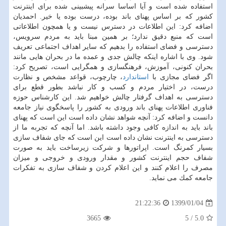
استفاده شده است و آیا اساسا سرانه پیشبینی شده برای اینترنت
كشور كه بر اساس پهنای باند بوده، درست بوده یا خیر. احمدیان
اضافه كرد: این اطلاعات در دسترس نیست و یا همچون اطلاعاتی
است كه منبع دقیق ندارد؛ بر همین مبنا باید به مردم سرویس،
دسترسی و فضای استفاده را بدهیم كه سایر اهداف اجتماعی تعریف
شود. وی با اشاره اینكه چالش جدی و عمده ما در بحران هایی مانند
بحران كنونی، آموزش، فرهنگسازی و همگرایی است، تصریح كرد:
اگر فضای مجازی با
استاندارد
، چارچوب، قواعد مشخص و نظارت
درست، در اختیار مردم و كسب و كار نباشد بطور قطع برای
دسترسی به اهداف گرفتار چالش خواهیم شد. این كارشناس حوزه
فناوری اطلاعات پهنای باند ورودی به كشور را پاسخگوی نیاز جامعه
دانست و اضافه كرد: آنچه شواهد نشان داده است این است كه پهنای
باند باید به اندازه كافی وجود داشته باشد. اما آنچه كه تجربه ما از
دسترسی به اینترنت نشان داده است این است كه جای شفاف سازی
بسیار كمرنگ است. اپراتورها و شركت زیرساخت باید به صورت
شفاف حجم اینترنت كشور و مقدار ورودی و خروجی و میزان
مصرف را اعلام كنند و این اعلام كردن و شفاف سازی به تفكرات
جامعه كمك می نماید.
1399/01/04
21:22:36
3665
5
/
5.0