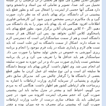
آموزش آنلاین مطرح می شود هر بخشی از آن ترافیكی را بر شبكه
تحمیل می كند. صدا، تصویر و تعاملی كه بین استاد و دانشجو وجود
دارد همگی آنها حجمی از اینترنت را اشغال می كند و بطور قطع باید
پیشبینی در آن دانشگاه، برای پهنای باندی كه مد نظر دارد، صورت
گیرد و یك مكانیزم درسی مشخص تدوین شود. این كارشناس فناوری
اطلاعات افزود: هنگامی كه یك پهنای باند موثر را به یك دانشگاه می
دهیم، اگر ۲۰ كلاس همزمان آنلاین برگزار شود، بطور قطع پهنای باند
پاسخگوی كلاس آنلاین نخواهد بود. پس این اشكال هم از سمت
دانشگاه است و هم از سمت سیاستگذارانی است كه دسترسی لازم
به شبكه دارند. اشكال از سمت دانشگاه به این علت است كه باید
تست های لازم و پایداری شبكه در پلت فرم موجود را انجام و برنامه
ریزی آموزشی به خصوص در بخش تولید محتوا را صورت می داد.
سیاستگذار هم باید حداقل ها را تعریف می كرد و در یك برنامه
مشخص تست پایداری صورت می داد و در این حوزه به صورت سلیقه
ای انجام نمی شد. وی اظهار داشت: گرفتن پهنای باند توسط دانشگاه
ها سلیقه ای است و این نوع سلیقه ای عمل كردن ما بطور قطع
بعضی از دانشگاه ها را گرفتار چالش می كند. مدیركل سابق دفتر
نوآوری و پشتیبانی از سرمایه گذاری وزارت ارتباطات با اشاره به
زیرساخت های ارتباطی كشور هم اظهار داشت: هنگامی كه به مردم
می گوییم، احتیاط كنید و بیشتر در منزل بمانید باید این پیشبینی
صورت گیرد كه حجم مصرف اینترنت افزوده می شود. در چنین
شرایطی باید یك شفاف سازی درست از جانب وزارت ارتباطات
صورت گیرد كه پیشبینی برای مصرف به چه میزان بوده و چقدر