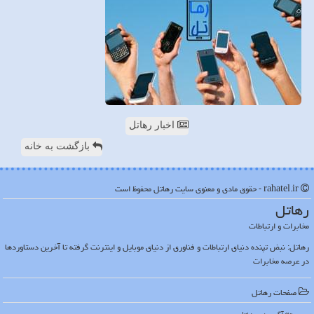
اخبار رهاتل
بازگشت به خانه
rahatel.ir - حقوق مادی و معنوی سایت رهاتل محفوظ است
رهاتل
مخابرات و ارتباطات
رهاتل: نبض تپنده دنیای ارتباطات و فناوری از دنیای موبایل و اینترنت گرفته تا آخرین دستاوردها
در عرصه مخابرات
صفحات رهاتل