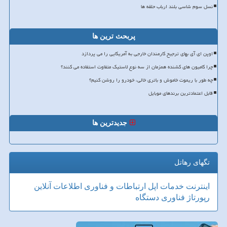
نسل سوم شاسی بلند ارباب حلقه ها
پربحث ترین ها
اوپن ای آی بهای ترجیح کارمندان خارجی به آمریکایی را می پردازد
چرا کامیون های کشنده همزمان از سه نوع لاستیک متفاوت استفاده می کنند؟
چه طور با ریموت خاموش و باتری خالی، خودرو را روشن کنیم؟
قابل اعتمادترین برندهای موبایل
جدیدترین ها
تگهای رهاتل
اینترنت
خدمات
اپل
ارتباطات و فناوری اطلاعات
آنلاین
رپورتاژ
فناوری
دستگاه