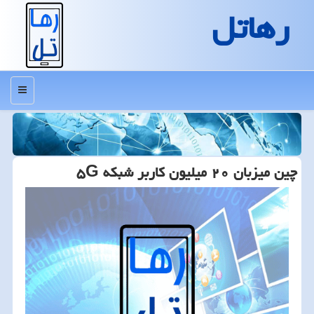
رهاتل
منو
چین میزبان ۲۰ میلیون كاربر شبكه ۵G