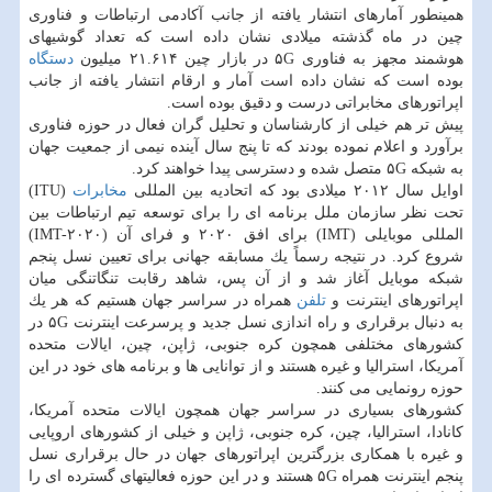
همینطور آمارهای انتشار یافته از جانب آكادمی ارتباطات و فناوری
چین در ماه گذشته میلادی نشان داده است كه تعداد گوشیهای
هوشمند مجهز به فناوری ۵G در بازار چین ۲۱.۶۱۴ میلیون
دستگاه
بوده است كه نشان داده است آمار و ارقام انتشار یافته از جانب
اپراتورهای مخابراتی درست و دقیق بوده است.
پیش تر هم خیلی از كارشناسان و تحلیل گران فعال در حوزه فناوری
برآورد و اعلام نموده بودند كه تا پنج سال آینده نیمی از جمعیت جهان
به شبكه ۵G متصل شده و دسترسی پیدا خواهند كرد.
اوایل سال ۲۰۱۲ میلادی بود كه اتحادیه بین المللی
مخابرات
(ITU)
تحت نظر سازمان ملل برنامه ای را برای توسعه تیم ارتباطات بین
المللی موبایلی (IMT) برای افق ۲۰۲۰ و فرای آن (IMT-۲۰۲۰)
شروع كرد. در نتیجه رسماً یك مسابقه جهانی برای تعیین نسل پنجم
شبكه موبایل آغاز شد و از آن پس، شاهد رقابت تنگاتنگی میان
اپراتورهای اینترنت و
تلفن
همراه در سراسر جهان هستیم كه هر یك
به دنبال برقراری و راه اندازی نسل جدید و پرسرعت اینترنت ۵G در
كشورهای مختلفی همچون كره جنوبی، ژاپن، چین، ایالات متحده
آمریكا، استرالیا و غیره هستند و از توانایی ها و برنامه های خود در این
حوزه رونمایی می كنند.
كشورهای بسیاری در سراسر جهان همچون ایالات متحده آمریكا،
كانادا، استرالیا، چین، كره جنوبی، ژاپن و خیلی از كشورهای اروپایی
و غیره با همكاری بزرگترین اپراتورهای جهان در حال برقراری نسل
پنجم اینترنت همراه ۵G هستند و در این حوزه فعالیتهای گسترده ای را