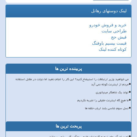
لینک دوستهای رهاتل
خرید و فروش خودرو
طراحی سایت
فیش حج
قیمت بیسیم باوفنگ
کوتاه کننده لینک
پربیننده ترین ها
می خواهید وزیر ارتباطات را استیضاح کنید؟ این کار را انجام دهید اما دولت در مقابل استفاده
مردم از اینترنت کوتاه نمی آید
تولد یک شاهکار مینیاتوری
ما هیچ گاه اینترنت حقیقی را تجربه نکردیم
نسل سوم شاسی بلند ارباب حلقه ها
پربحث ترین ها
اوپن ای آی بهای ترجیح کارمندان خارجی به آمریکایی را می پردازد