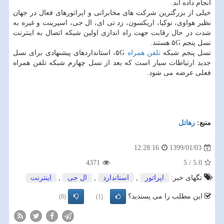
انجام داده اند.
خیلی از بزرگترین شركت های مخابراتی و اپراتورهای فعال در جهان
نظیر هواوی، نوكیا، اریكسون، زد تی ای، ال جی، اسپرینت و غیره به
شدت در حال رقابت جهت راه اندازی اولین شبكه اتصال به اینترنت
نسل پنجم ۵G هستند.
نسل پنجم شبكه
تلفن همراه
۵G، استانداردهای پیشنهادی برای نسل
جدید ارتباطات سیار است كه بعد از نسل چهارم شبكه تلفن همراه
فعلی عرضه می شود.
منبع:
رهاتل
1399/01/03
12:28:16
4371
5
/
5.0
تگهای خبر:
اپراتور
,
استاندارد
,
ال جی
,
اینترنت
این مطلب را می پسندید؟
(0)
(1)