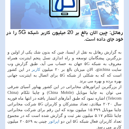
رهاتل: چین الان بالغ بر 20 میلیون كاربر شبكه 5G را در
خود جای داده است.
به گزارش رهاتل به نقل از ایسنا، چین كه بدون شك یكی از اولین و
بزرگترین پیشگامان توسعه و راه اندازی نسل پنجم اینترنت همراه
معروف به شبكه ۵G جهان به حساب می آید، طبق گزارش وب
سایت gizchina، الان میزبان بالغ بر ۲۰ میلیون
كاربر
در این كشور
است كه كه به شكلی از شبكه ۵G برای اتصال به اینترنت جهانی
بهره برده و بهره می برند.
از بزرگترین اپراتورهای مخابراتی در این كشور پهناور آسیای شرقی
می توان به چاینا موبایل (China Mobile) و چاینا تلكام (China
Telecom) اشاره نمود كه طبق آمارهای انتشار یافته در انتها ماه فوریه
سال ۲۰۲۰ میلادی، تعداد مشتركان و كاربران ۵G شركت مخابراتی
چاینا موبایل ۱۵.۳۹۹ میلیون بوده كه این رقم برای شركت مخابراتی
چاینا تلكام ۵.۱۷ میلیون نفر ثبت و گزارش شده است كه در مجموع
تعداد كاربران فعال شبكه ۵G این دو
اپراتور
چینی به ۲۰.۵۶۹ میلیون
كاربر می رسد.