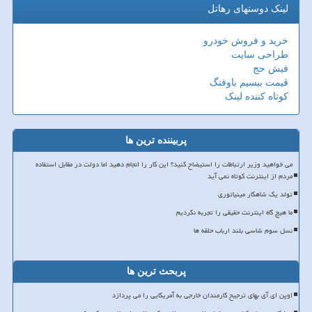
لینک دوستهای رهاتل
خرید و فروش خودرو
طراحی سایت
فیش حج
قیمت بیسیم باوفنگ
کوتاه کننده لینک
پربیننده ترین ها
می خواهید وزیر ارتباطات را استیضاح کنید؟ این کار را انجام دهید اما دولت در مقابل استفاده
مردم از اینترنت کوتاه نمی آید
تولد یک شاهکار مینیاتوری
ما هیچ گاه اینترنت حقیقی را تجربه نکردیم
نسل سوم شاسی بلند ارباب حلقه ها
پربحث ترین ها
اوپن ای آی بهای ترجیح کارمندان خارجی به آمریکایی را می پردازد