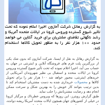
به گزارش رهاتل شركت آمازون اخیرا اعلام نموده كه تحت
تأثیر شیوع گسترده ویروس كرونا در ایالات متحده آمریكا و
رشد ناگهانی تقاضای مشتریان برای خرید آنلاین می خواهد
حدود ۱۰۰ هزار نفر را به منظور تحویل كالاها استخدام
كند.
به گزارش رهاتل به نقل از ایسنا، شركت آمازون كه بدون شك یكی
از بزرگترین پلت فرم های فروشگاه آنلاین و اینترنتی در جهان به
حساب می آید، اخیرا اعلام نموده كه تحت تأثیر شیوع گسترده ویروس
كرونا در ایالات متحده و استقبال بی نظیر شهروندان آمریكایی از
خریدهای اینترنتی، مجبور خواهد شد ۱۰۰ هزار نفر را برای تحویل
كالاها و
محصولات
خریداری شده به دست مشتریان استخدام كند تا
بدین ترتیب بتوانند كار خویش را به بهترین شكل و سرعت ممكن
انجام دهد و رضایت مشتریانش را جلب نماید.
طبق گزارش رویترز، این روزها كه ویروس خطرناك و مرگبار كرونا
در خیلی از كشورهای جهان همچون ایالات متحده آمریكا ریشه دوانده،