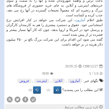
باعث ترس و واهمه شهروندان شده و آنها را به سمت و سوی
خریدهای اینترنتی و آنلاین به جای خرید حضوری از فروشگاه های
بزرگ و زنجیره ای كه معمولاً تجمعات گسترده در آنها رخ می دهد،
جذب كرده و كشانده است.
طبق اعلام
آمازون
، این شركت می خواهد در كنار افزایش نرخ
استخدامی خود، حقوق و دستمزد بیشتری را هم به كارمندان كارگران
و پرسنل خود در آمریكا و اروپا بدهد، چون كه كار آنها بسیار بیشتر و
فشرده تر از پیش شده است.
گفته می شود این اقدام برای این شركت بزرگ بالغ بر ۳۵۰ میلیون
دلار هزینه در بر خواهد داشت.
1398/12/27
20:05:35
3939
5
/
5.0
تگهای خبر:
آمازون
,
آنلاین
,
اینترنت
,
فروش
این مطلب را می پسندید؟
(0)
(1)
تازه ترین مطالب مرتبط