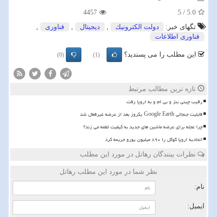
4457
5
/
5.0
تگهای خبر:
دولت الكترونیك
,
دیجیتال
,
فناوری
,
فناوری اطلاعات
این مطلب را می پسندید؟
(0)
(1)
تازه ترین مطالب مرتبط
رقیب چینی بنز و بی ام و به اروپا رفت
قابلیت جنجالی Google Earth یکروز بعد از عرضه غیرفعال شد
چرا عجله برای عرضه ماشین های جدید به کیفیت لطمه می زند؟
اتحادیه اروپا گوگل را ۸۹۰ میلیون یورو جریمه کرد
نظرات بینندگان رهاتل در مورد این مطلب
نظر شما در مورد این مطلب رهاتل
نام:
ایمیل: