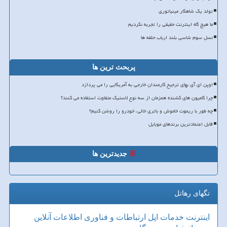
تولد یک شاهکار مینیاتوری
ما هیچ گاه اینترنت حقیقی را تجربه نکردیم
نسل سوم شاسی بلند ارباب حلقه ها
پربحث ترین ها
اوپن ای آی بهای ترجیح کارمندان خارجی به آمریکایی را می پردازد
چرا کامیون های کشنده همزمان از سه نوع لاستیک متفاوت استفاده می کنند؟
چه طور با ریموت خاموش و باتری خالی، خودرو را روشن کنیم؟
قابل اعتمادترین برندهای موبایل
جدیدترین ها
تگهای رهاتل
اینترنت
خدمات
اپل
ارتباطات و فناوری اطلاعات
آنلاین