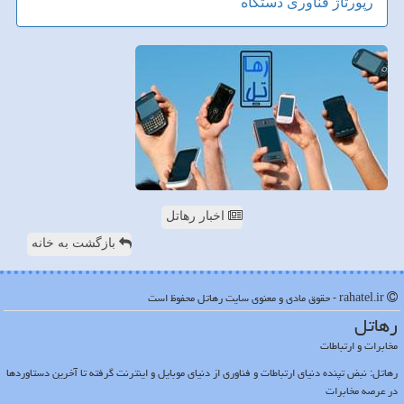
رپورتاژ
فناوری
دستگاه
اخبار رهاتل
بازگشت به خانه
rahatel.ir - حقوق مادی و معنوی سایت رهاتل محفوظ است
رهاتل
مخابرات و ارتباطات
رهاتل: نبض تپنده دنیای ارتباطات و فناوری از دنیای موبایل و اینترنت گرفته تا آخرین دستاوردها
در عرصه مخابرات