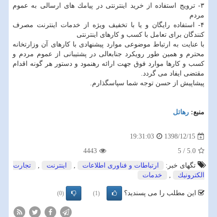
۳- ترویج استفاده از خرید اینترنتی در پیامك های ارسالی به عموم
مردم
۴- استفاده رایگان و یا با تخفیف ویژه از خدمات اینترنت مصرف
كنندگان برای تعامل با كسب و كارهای اینترنتی
با عنایت به ارتباط موضوعی موارد پیشنهادی با كارهای آن وزارتخانه
محترم و همین طور رویكرد جنابعالی در پشتیبانی از عموم مردم و
كسب و كارها موارد فوق جهت ارائه رهنمود و دستور هر گونه اقدام
مقتضی ایفاد می گردد.
پیشاپیش از حسن توجه شما سپاسگذارم.
منبع:
رهاتل
1398/12/15
19:31:03
4443
5
/
5.0
تگهای خبر:
ارتباطات و فناوری اطلاعات
,
اینترنت
,
تجارت
الكترونیك
,
خدمات
این مطلب را می پسندید؟
(0)
(1)