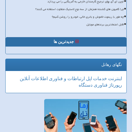
اوپن ای آی بهای ترجیح کارمندان خارجی به آمریکایی را می پردازد
چرا کامیون های کشنده همزمان از سه نوع لاستیک متفاوت استفاده می کنند؟
چه طور با ریموت خاموش و باتری خالی، خودرو را روشن کنیم؟
قابل اعتمادترین برندهای موبایل
جدیدترین ها
تگهای رهاتل
اینترنت
خدمات
اپل
ارتباطات و فناوری اطلاعات
آنلاین
رپورتاژ
فناوری
دستگاه