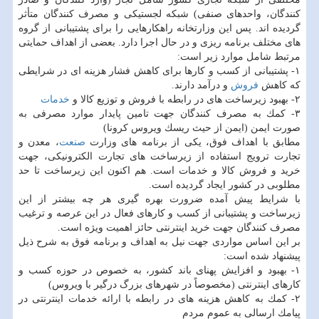
كنندگان، واحدهای صنفی) شبكه لجستیكی و مصرف كنندگان متأثر
گردیده اند. پس این وزارتخانه راهكارهایی را برای پشتیبانی از گروه
های مختلف برنامه ریزی و در حال اجرا دارد. بعضی از اهداف حمایتی
مرتبط شامل موارد زیر است:
۱- پشتیبانی از كسب و كارها برای كاهش فشار هزینه ای در شرایطی
كه كاهش
فروش
و درآمد دارند.
۲- بهبود زیرساخت های در رابطه با فروش و توزیع كالا و
خدمات
۳- كمك به مصرف كنندگان جهت تامین پایدار موارد مصرفی به
صورت ایمن (ایمن از حیث ریسك ویروس كرونا)
مطابق با اهداف فوق، یكی از برنامه های وزارت
صنعت
، معدن و
تجارت ترویج استفاده از زیرساخت های تجارت الكترونیكی، جهت
خرید و فروش كالا و خدمات است. هم اكنون این زیرساخت تا حد
مطلوبی در كشور ایجاد گردیده است.
با شرایط پیش آمده ضرورت بهره گیری هر چه بیشتر از این
زیرساخت و پشتیبانی از كسب و كارهای فعال در این عرصه و ترغیب
مصرف كنندگان جهت خرید اینترنتی حائز اهمیت ویژه است.
بر این اساس مواردی جهت نیل به اهداف و برنامه فوق به شرح ذیل
پیشنهاد شده است:
۱- بهبود و افزایش پهنای باند كشور، به خصوص در حوزه كسب و
كارهای اینترنتی (مخصوصاً در شهرهای بزرگ درگیر با ویروس)
۲- كمك به كاهش هزینه های در رابطه با ارائه خدمات اینترنتی در
پیامك ارسالی به عموم مردم